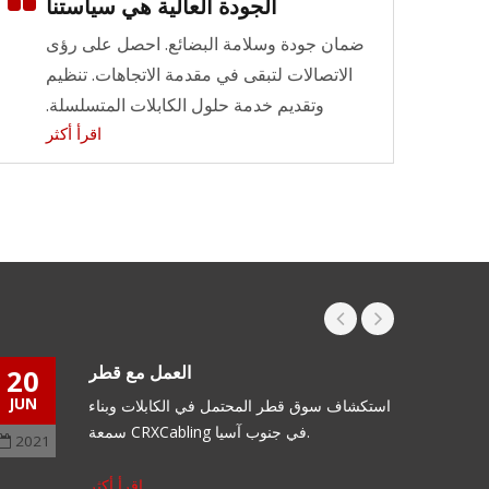
الجودة العالية هي سياستنا
الوظائف LGX
خيارات مرنة لنظام كابلات الألياف.
ضمان جودة وسلامة البضائع. احصل على رؤى
الاتصالات لتبقى في مقدمة الاتجاهات. تنظيم
اقرأ أكثر
وتقديم خدمة حلول الكابلات المتسلسلة.
ر
اقرأ أكثر
العمل مع قطر
20
05
JUN
OCT
استكشاف سوق قطر المحتمل في الكابلات وبناء
سمعة CRXCabling في جنوب آسيا.
2021
2017
اقرأ أكثر