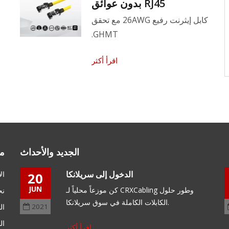
الجودة العالية هي سياستنا
RJ45 بدون عوائق
كابل إيثرنت رفيع 26AWG مع تحقق
ضمان جودة وسلامة البضائع. احصل على رؤى
GHMT.
الاتصالات لتبقى في مقدمة الاتجاهات. تنظيم
وتقديم خدمة حلول الكابلات المتسلسلة.
اقرأ أكثر
اقرأ أكثر
الجديد والأحداث
م
الدخول إلى سريلانكا
ال
20
JUN
كن موزعاً محلياً لـ CRXCabling وطور حلول
ه
نح
الكابلات الكاملة في سوق سريلانكا.
2021
ال
ال
اقرأ أكثر