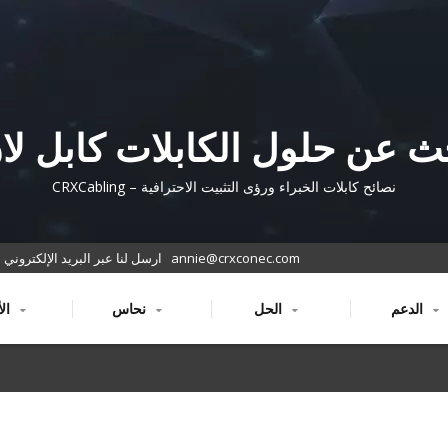
CRXCabling
نصائح كابلات الخبراء ورؤى التثبيت الاحترافية – CRXCabling
annie@crxconec.com
ارسل لنا عبر البريد الإلكتروني
الدعم
الحل
نحاس
الألياف