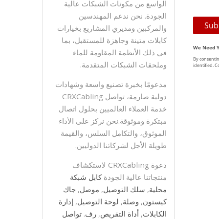
الواسع من مكونات الشبكات عالية
الجودة. نحن ندعم المهندسين
والمركبين ومديري المشاريع بخيارات
كابلات متينة وجاهزة للمستقبل، بما
في ذلك الأنظمة المقاومة للماء
وملحقات الشبكات المتقدمة.
مدعومًا بخبرة تصنيع واسعة وشهادات
دولية صارمة، تواصل CRXCabling
خدمة العملاء العالميين بحلول اتصال
مبتكرة وموثوقة.نحن نركز على الأداء
الموثوق، والتكامل السلس، والقيمة
طويلة الأجل لشركائنا الدوليين.
دعوة CRXCabling لاستكشاف
منتجاتنا عالية الجودة
كابل شبكة
محلية
,
سلك التوصيل
,
موصل
,
جاك
كيستون
,
وصلة
,
لوحة التوصيل
,
إدارة
الكابلات
,
أداة التقريص
,
رف
.
تواصل