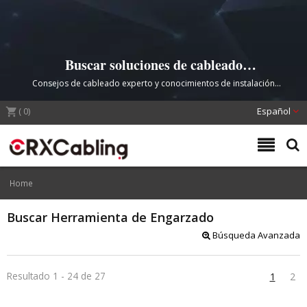
Buscar soluciones de cableado
Herramienta de Engarzado |
Consejos de cableado experto y conocimientos de instalación
CRXCabling
profesional – CRXCabling
(
0
)
Español
Home
Buscar Herramienta de Engarzado
Búsqueda Avanzada
Resultado 1 - 24 de 27
1
2