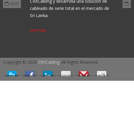
CRXCabling y desarrolla una solución de
2021
2
cableado de serie total en el mercado de
Sri Lanka.
Lee mas
Copyright © 2026
CRXCabling
. All Rights Reserved.