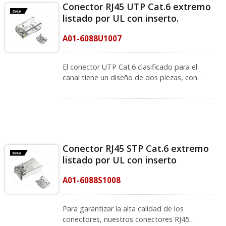
Conector RJ45 UTP Cat.6 extremo
listado por UL con inserto.
A01-6088U1007
El conector UTP Cat.6 clasificado para el
canal tiene un diseño de dos piezas, con
orificios de cable escalonados de 4 arriba y 4
abajo para mejorar el rendimiento del
conector 8P8C. Es un diseño fácil de usar
para la instalación de cableado. Utilizando
barras de carga para eliminar la diafonía y
prevenir la interferencia electromagnética. Se
Conector RJ45 STP Cat.6 extremo
puede utilizar para el diámetro exterior del
listado por UL con inserto
cable de 0.98 a 1.05 mm y cable de 23 a 26
AWG. Cumple con el estándar FCC, ANSI/TIA-
A01-6088S1008
568.2-D y PoE Plus y también cumple con
REACH y RoHS. CRXCabling Los conectores
RJ45 extremos están compuestos por un
Para garantizar la alta calidad de los
contacto de cuchilla Z patentada (cuchilla de
conectores, nuestros conectores RJ45
3 puntas) y un pestillo flexible, fabricados