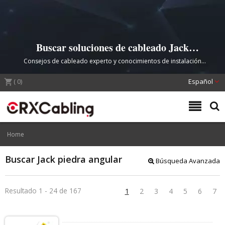
Buscar soluciones de cableado Jack
piedra angular | CRXCabling
Consejos de cableado experto y conocimientos de instalación
profesional – CRXCabling
(
0
)
Español
Home
Buscar Jack piedra angular
Búsqueda Avanzada
Resultado 1 - 24 de 167
1
2
3
4
5
6
7