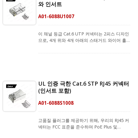
와 인서트
A01-6088U1007
이 채널 등급 Cat.6 UTP 커넥터는 2피스 디자인
으로, 4개 위와 4개 아래의 스태거드 와이어 홀
을 갖추어 8P8C 플러그 성능을 향상시킵니다. 케
이블 설치를 위한 사용자 친화적인 디자인입니
다. 로드 바를 사용하여 크로스 토크를 제거하고
전자기 간섭을 방지합니다. 0.98 - 1.05 mm 및
23 - 26AWG 케이블의 와이어 OD에 사용할 수
있습니다. FCC 표준, ANSI/TIA-568.2-D 및 PoE
UL 인증 극한 Cat.6 STP RJ45 커넥터
Plus를 준수하며 REACH 및 RoHS를 충족합니
(인서트 포함)
다. CRXCabling 익스트림 RJ45 커넥터는 특허
받은 Z 블레이드(3-프롱 블레이드) 접촉 및 180
A01-6088S1008
도 이상으로 25회 이상 구부릴 수 있는 PC 원자
재로 만들어진 구부릴 수 있는 래치로 구성되어
있습니다. RJ45 스트레인 릴리프 부트(모델 번
고품질 플러그를 제공하기 위해, 우리의 RJ45 커
호: A02-0010650GY)는 다른 패치 코드의 플러
넥터는 FCC 표준을 준수하며 PoE Plus 및
그를 뺄 때 RJ45 커넥터의 래치를 보호하기 위해
ANSI/TIA-568.2-D에 적합합니다. Cat.6 RJ45
권장됩니다. RJ45 크림핑 도구와 함께 작업하여