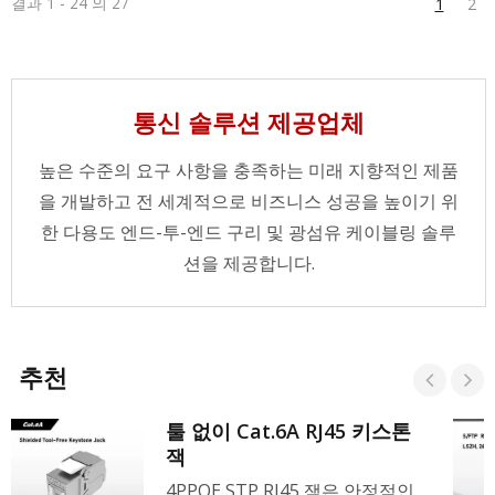
결과 1 - 24 의 27
적합합니다. 또한, 주황색, 노란색, 녹색, 파란색,
1
2
보라색, 검은색 및 분홍색의 색상 코딩 시스템에
맞추기 위해 다른 색상도 제공됩니다.
CRXCabling은 필드 종단을 위한 완벽한 제품 포
트폴리오를 제공합니다. 여기에는 RJ45 커넥터,
통신 솔루션 제공업체
RJ45 스트레인 릴리프 부츠 및 RJ45 크림핑 도구
가 포함됩니다. 또한 고정 길이 패치 코드도 제공
합니다. 품질과 특성은 공장에서 테스트되었으며
높은 수준의 요구 사항을 충족하는 미래 지향적인 제품
우수한 네트워크 솔루션을 제공합니다.
을 개발하고 전 세계적으로 비즈니스 성공을 높이기 위
한 다용도 엔드-투-엔드 구리 및 광섬유 케이블링 솔루
션을 제공합니다.
추천
툴 없이 Cat.6A RJ45 키스톤
잭
4PPOE STP RJ45 잭은 안정적인