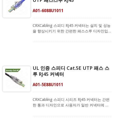
UTP 패스스루 RJ45
실제로, 이 독특한 디자인으로 좋은 성능을 보장
합니다. 시리즈 솔루션 제공업체로서, 우리는
A01-6088U1011
다른 패치 코드의 플러그를 뺄 때 걸리지 않도록
더 큰 케이블에 맞는 전문 스트레인 릴리프 RJ45
부츠(모델 번호: A02-0030800GY)도 제공합니
CRXCabling 스피디 RJ45 커넥터는 설치 및 성능
다. RJ45 크림핑 도구(모델 번호: A15-C014)를
을 향상시키기 위한 간편한 패스스루 디자인입
사용하여 커넥터에 대해 안전하고 정확한 크림
니다. FCC 표준에 따라 ANSI/TIA-568.D,
핑을 제공합니다. 우리의 비전은 각기 다른 환경
REACH 및 RoHS를 준수합니다. 8P8C 플러그의
에 맞는 좋은 네트워크 배선 계획을 제공하는 것
투명한 색상으로 사용자는 크림핑 전에 배선 배
입니다. 더 많은 정보가 필요하시면 지금 문의해
열을 쉽게 확인할 수 있습니다. RJ45 커넥터는
주세요!
당사의 특허받은 Z 블레이드(3-프롱 블레이드)
접촉으로 제작되어 일반 접촉에 비해 더 높은 대
UL 인증 스피디 Cat.5E UTP 패스 스
역폭 성능을 제공합니다. 또한 당사의 PC 원자재
루 RJ45 커넥터
로 제작된 구부릴 수 있는 래치는 20회 이상 180
도까지 구부릴 수 있습니다. 케이블과 엉킬 때 래
A01-5E88U1011
치가 부러질 걱정이 더 이상 없습니다. RJ45 스
트레인 릴리프 부트(모델 번호: A02-
0040650CL)는 플러그와 케이블을 보호하는 데
CRXCabling 스피디 시리즈 RJ45 커넥터는 간편
권장됩니다. Easy RJ45 크림핑 도구(A15-C013)
한 통과 디자인으로 사용자가 일반 커넥터에 비
와 함께 사용하여 커넥터에 대한 안전하고 정확
해 RJ45 플러그를 훨씬 쉽게 조립할 수 있도록 도
한 크림핑을 제공합니다. 우리는 기업들이 관리
와줍니다. 또한, C5E 일반 플러그보다 전도성 성