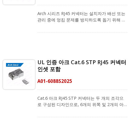
준을 통과했으며 더 나은 전도성 성능을 제공합
니다. 시리즈 케이블링 제공업체로서, 저희
Arch 시리즈 RJ45 커넥터는 설치자가 배선 또는
RJ45 커넥터는 RJ45 플러그 크림핑 도구와 함께
관리 중에 엉킴 문제를 방지하도록 돕기 위해 설
작동하며, 아크 전문 스트레인 릴리프 부츠(모델
계되었습니다. 플러그에 대한 높은 보호를 위해
번호: A02-005065CL)도 지원합니다. 저희는 기
스냅리스 아크 래치 디자인이 특징입니다. Cat.6
업들이 관리하기 쉬운 LAN 시스템을 갖출 수 있
아크 RJ45 UTP 커넥터는 두 개의 조각으로 구성
도록 돕는 것을 목표로 하며, 맞춤형 배선 계획을
된 디자인으로, 6개의 위쪽과 2개의 아래쪽 구멍
얻기 위해 지금 저희 전문 팀에 연락해 주십시오!
이 어긋나게 배치되어 8P8C 플러그 성능을 향상
시킵니다. 로드 바를 사용하여 크로스 토크를 제
UL 인증 아크 Cat.6 STP RJ45 커넥터
거하고 전자기 간섭을 방지합니다. 1.1mm에서
인셋 포함
23 - 26AWG 케이블의 와이어 OD에 사용할 수
있습니다. 케이블 설치를 위한 사용자 친화적인
A01-6088S2025
디자인입니다. 이 구성 요소는 Cat.6A 등급입니
다. UTP 커넥터는 내구성이 뛰어나고 구부림에
강합니다. Arc 전문 RJ45 스트레인 릴리프 부트
Cat.6 아크 RJ45 STP 커넥터는 두 개의 조각으
(모델 번호: A02-006065CL)는 권장되며 RJ45 크
로 구성된 디자인으로, 6개의 위쪽 및 2개의 아
림핑 도구와 함께 사용하여 커넥터에 대한 안전
래쪽 삽입 구멍이 어긋나 있어 8P8C 플러그 성
하고 정확한 크림핑을 제공합니다. 우리는 기업
능을 향상시킵니다. 로드 바를 사용하여 크로스
들이 관리하기 쉬운 LAN 시스템을 갖출 수 있도
토크를 제거하고 전자기 간섭을 방지합니다.
록 돕는 것을 목표로 하며, 맞춤형 배선 계획을
1.1mm에서 23 - 26AWG 케이블의 와이어 OD
얻으려면 지금 전문 팀에 문의하십시오!