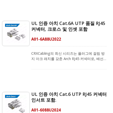
하기 쉬운 LAN 시스템을 갖출 수 있도록 돕는 것
능을 향상시킵니다. 구부릴 수 있는 래치는 8P8C
을 목표로 하며, 맞춤형 배선 계획을 얻으려면 지
플러그의 수명을 연장하며, 20회 이상 구부려도
금 전문 팀에 문의하십시오!
부서지지 않습니다. Cat.5E UTP 이지 패스 스
루 플러그는 0.98 - 1.04 mm의 와이어 외경과
UL 인증 아치 Cat.6A UTP 품질 RJ45
23 - 26AWG 케이블에 사용할 수 있습니다. 이는
커넥터, 크로스 및 인셋 포함
배선 설치를 위한 사용자 친화적인 디자인입니
다. 고품질 제품을 제공하기 위해 FCC 표준을 충
A01-6A88U2022
족하며 ANSI/TIA-568-D에 준수합니다. 시리즈
케이블링 제공업체로서, 저희 Speedy RJ45 커넥
터는 Easy RJ45 플러그 크림핑 도구(모델 번호:
CRXCabling의 최신 시리즈는 플러그에 걸림 방
A15-C013) 및 투명 스트레인 릴리프 부츠(모델
지 아크 래치를 갖춘 Arch RJ45 커넥터로, 배선
번호: A02-0040650CL)와 함께 작동합니다. 저희
이나 관리 중에 엉킴 문제를 방지할 수 있으며,
의 비전은 각기 다른 환경에 맞는 좋은 네트워크
보호를 위해 추가 부트를 사용할 필요가 없습니
배선 계획을 제공하는 것이며, 더 많은 정보가 필
다. Cat.6A UTP 8P8C 플러그는 FCC 표준에 따
요하시면 지금 저희에게 연락해 주세요!
라 PoE Plus 및 ANSI/TIA-568-D를 준수합니다.
1.1mm의 와이어 OD와 23 - 26AWG 케이블에
사용할 수 있습니다. Cat.6A UTP RJ45 커넥터
UL 인증 아치 Cat.6 UTP RJ45 커넥터
는 중간 교차부와 앞쪽 삽입물이 있는 3부분 디
인서트 포함.
자인을 특징으로 합니다. 이들은 크로스토크를
줄이고 전자기 간섭을 방지하는 데 매우 유용합
A01-6088U2024
니다. 특별한 3부분 디자인 덕분에 채널 표준 수