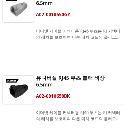
6.5mm
열 시 엉킴 문제를 제거합니다. Arc Specialized
RJ45 스트레인 릴리프 부트(모델 번호: A02-
A02-0010650GY
006065CL)는 권장되며 RJ45 크림핑 도구와 함
께 사용하여 커넥터에 대한 안전하고 정확한 크
림핑을 제공합니다. 우리의 비전은 각기 다른 환
이더넷 케이블 커넥터용 RJ45 부츠는 RJ 커넥터
경에 맞는 좋은 네트워크 배선 계획을 제공하는
의 래치를 보호하여 다른 패치 코드의 플러그를
것이며, 더 많은 정보가 필요하시면 지금 문의해
뺄 때 걸리지 않도록 합니다. RJ45 고무 부츠는
주세요!
완성된 이더넷 케이블의 커넥터를 보호하고, 플
러그에 먼지와 물이 들어오는 것을 차단하며, 케
이블의 수명을 유지합니다. RJ45 커넥터 부트는
Cat.6a, Cat.6 및 Cat.5e FTP 및 UTP 케이블과
호환되며, 외경이 6.0 ~ 6.5mm인 LAN 케이블에
유니버설 RJ45 부츠 블랙 색상
적합합니다. 또한, 주황색, 노란색, 녹색, 파란색,
6.5mm
보라색, 검은색 및 분홍색의 색상 코딩 시스템에
맞추기 위해 다른 색상도 제공됩니다.
A02-0010650BK
CRXCabling은 필드 종단을 위한 완벽한 제품 포
트폴리오를 제공합니다. 여기에는 RJ45 커넥터,
RJ45 스트레인 릴리프 부츠 및 RJ45 크림핑 도구
이더넷 케이블 커넥터용 RJ45 부츠는 RJ 커넥터
가 포함됩니다. 또한 고정 길이 패치 코드도 제공
의 래치를 보호하여 다른 패치 코드의 플러그를
합니다. 품질과 특성은 공장에서 테스트되었으며
뺄 때 걸리지 않도록 합니다. RJ45 고무 부츠는
우수한 네트워크 솔루션을 제공합니다.