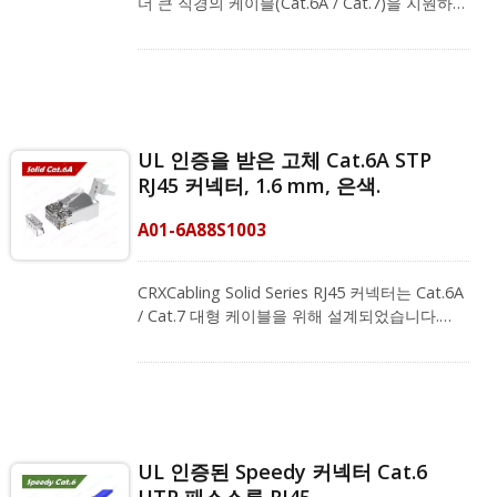
더 큰 직경의 케이블(Cat.6A / Cat.7)을 지원하는
터에 대해 안전하고 정확한 크림핑을 제공합니
10 기가비트 이더넷 네트워크를 목표로 합니다.
다. 우리의 비전은 각기 다른 환경에 맞는 좋은
4개의 위쪽 및 4개의 아래쪽 구멍 와이어 삽입으
네트워크 배선 계획을 제공하는 것이며, 지금 더
로 교차 대화를 제거하고 전자기 간섭을 방지합
많은 정보를 위해 저희에게 연락해 주세요!
니다. 고속 전송을 보장하기 위해 750회의 결합
주기를 위해 RJ45 금도금 50U" 접점을 사용합니
다. 케이블을 단단히 고정하고 좋은 접지를 제공
UL 인증을 받은 고체 Cat.6A STP
할 수 있는 제비꼬리 디자인이 특징입니다.
RJ45 커넥터, 1.6 mm, 은색.
CRXCabling RJ45 커넥터는 모두 UL 인증을 받
았으며, FCC 표준, ANSI/TIA-568.2-D 및 PoE
A01-6A88S1003
Plus를 준수하고 REACH 및 RoHS를 충족합니
다. 시리즈 케이블링 공급업체로서, 저희 RJ45
8P8C 커넥터는 Easy RJ45 플러그 크림핑 도구
CRXCabling Solid Series RJ45 커넥터는 Cat.6A
(모델 번호: A15-C014) 및 대형 OD 스트레인 릴
/ Cat.7 대형 케이블을 위해 설계되었습니다.
리프 부츠(모델 번호: A02-0030800GY)와 함께
8P8C 플러그는 1.6mm, 23 - 26 AWG 단선에 적
작동합니다. 저희는 기업들이 관리하기 쉬운
합합니다. FCC 표준, ANSI/TIA-568-D, PoE
LAN 시스템을 갖출 수 있도록 돕는 것을 목표로
Plus, REACH 및 RoHS와 같은 여러 등록을 통해
하며, 맞춤형 배선 계획을 얻기 위해 지금 저희
사용자에게 고품질 제품을 제공하기 위해 보장
전문 팀에 연락해 주십시오!
합니다. 이것은 케이블을 단단히 고정하고 꼬인
쌍 케이블을 손상시키지 않으면서 좋은 접지를
UL 인증된 Speedy 커넥터 Cat.6
제공할 수 있는 제비꼬리 디자인이 특징입니다.