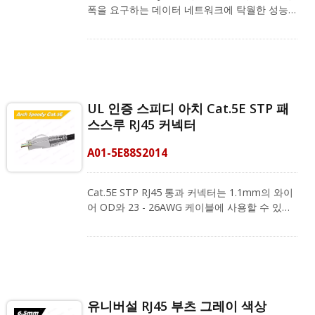
능을 제공합니다. Arc 전문 RJ45 스트레인 릴리
폭을 요구하는 데이터 네트워크에 탁월한 성능
프 부트(모델 번호: A02-006065CL)는 권장되며
을 제공합니다. 아크 래치를 갖춘 패스스루 디자
RJ45 크림핑 도구와 함께 사용하여 커넥터에 대
인으로 성능을 향상시키고 배선이나 배열로 인
한 안전하고 정확한 크림핑을 제공합니다. 우리
한 엉킴을 줄였습니다. FCC 표준 및 ANSI/TIA-
는 기업들이 관리하기 쉬운 LAN 시스템을 갖출
568.2-D, REACH 및 RoHS를 준수합니다. 750회
수 있도록 돕는 것을 목표로 하며, 맞춤형 배선
의 결합 주기를 위한 금도금 50U" 접점은 우수한
계획을 얻으려면 지금 전문 팀에 문의하십시오!
전도성을 제공합니다. Cat.6 STP 패스스루 커
UL 인증 스피디 아치 Cat.5E STP 패
넥터는 1.1mm의 와이어 OD와 23 - 26AWG 케
스스루 RJ45 커넥터
이블에 사용할 수 있습니다. 이 부품은 내구성이
뛰어난 Cat.6 STP 커넥터로, 굽힘 저항성이 있습
A01-5E88S2014
니다. 시리즈 케이블링 제공업체로서, 저희
RJ45 커넥터는 RJ45 플러그 크림핑 도구와 함께
작동하며, 아크 전문 스트레인 릴리프 부츠(모델
Cat.5E STP RJ45 통과 커넥터는 1.1mm의 와이
번호: A02-005065CL)도 지원합니다. 저희는 기
어 OD와 23 - 26AWG 케이블에 사용할 수 있습
업들이 관리하기 쉬운 LAN 시스템을 갖출 수 있
니다. RJ45 통과는 FCC 표준, ANSI/TIA-568.2-D
도록 돕는 것을 목표로 하며, 맞춤형 배선 계획을
를 준수하며 REACH 및 RoHS를 충족합니다.
얻기 위해 지금 저희 전문 팀에 연락해 주십시오!
750회의 접촉 주기를 제공하는 RJ45 금도금
50U" 접점은 우수한 전도성을 제공합니다.
CRXCabling 스피디 아치 시리즈 RJ45 커넥터는
아크 래치를 갖춘 간편한 패스스루 디자인으로
유니버설 RJ45 부츠 그레이 색상
특징지어지며, 성능을 향상시키고 배선 또는 배