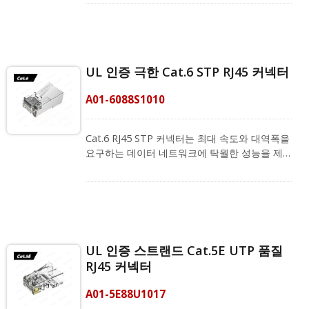
UTP 커넥터는 채널 수준을 충족하며, 4개 위와
커넥터에 대해 안전하고 정확한 크림핑을 제공
4개 아래의 스태거드 와이어 홀을 통해 8P8C 플
합니다. 우리의 비전은 각기 다른 환경에 적합한
러그 성능을 향상시킵니다. 로드 바를 사용하여
좋은 네트워크 배선 계획을 제공하는 것이며, 더
크로스 토크를 제거하고 전자기 간섭을 방지합
많은 정보가 필요하시면 지금 저희에게 연락해
니다. 750회의 결합 주기를 위한 RJ45 금도금
UL 인증 극한 Cat.6 STP RJ45 커넥터
주세요!
50U" 접점은 우수한 전도성을 제공합니다. 0.98
- 1.05 mm 및 23 - 26AWG 케이블에 적합합니
A01-6088S1010
다. 익스트림 시리즈 RJ45 모듈러 플러그는 특
허받은 Z 블레이드(3핀 블레이드) 접촉과 180도
까지 25회 이상 구부릴 수 있는 PC 원자재로 만
Cat.6 RJ45 STP 커넥터는 최대 속도와 대역폭을
들어진 구부릴 수 있는 래치로 구성되어 있습니
요구하는 데이터 네트워크에 탁월한 성능을 제
다. 시리즈 케이블링 제공업체로서, 우리의 RJ45
공합니다. FCC 표준을 충족하며 PoE Plus 및
커넥터는 Easy RJ45 플러그 크림핑 도구 및 다양
ANSI/TIA-568-D에 적합합니다. 채널 등급
한 OD 스트레인 릴리프 부트와 함께 작동합니
Cat.6A UTP 커넥터는 내구성이 뛰어나고 구부
다. 우리는 기업들이 관리하기 쉬운 LAN 시스템
림 저항력이 있습니다. 4개의 상단 핀과 4개의 하
을 갖출 수 있도록 돕는 것을 목표로 하며, 맞춤
단 핀 홀 디자인은 크로스토크를 제거하고 전자
형 배선 계획을 얻기 위해 지금 전문 팀에 연락하
기 간섭을 방지합니다. 우수한 전도성을 제공하
UL 인증 스트랜드 Cat.5E UTP 품질
십시오!
기 위해, CRXCabling은 X-ray 기계로 테스트된
RJ45 커넥터
RJ45 금도금 50U" 접점을 사용합니다. 그리고
Extreme 시리즈 RJ45 모듈러 플러그는 특허받
A01-5E88U1017
은 Z 블레이드(3-프롱 블레이드) 접점과 180도