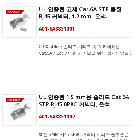
문 팀에 문의하십시오!
는 FCC 표준을 충족하며, PoE Plus 및
UL 인증된 고체 Cat.6A STP 품질
ANSI/TIA-568-D에 적합합니다. 그들은 특허받
RJ45 커넥터, 1.2 mm, 은색.
은 E 블레이드(2-prong blade) 접촉과 180도 이
상으로 25회 이상 구부릴 수 있는 PC 원자재로
A01-6A88S1001
만들어진 구부릴 수 있는 잠금 장치로 구성되어
있습니다. 또한, RJ45 커넥터의 래치를 보호하기
위해 추천되는 RJ45 스트레인 릴리프 부트(모델
CRXCabling 솔리드 시리즈 RJ45 커넥터는
번호: A02-007ATB0GY)와 함께 작동하여 다른
Cat.6A / Cat.7 대형 케이블을 위해 설계되었습
패치 코드의 플러그를 뺄 때 걸리지 않도록 합니
니다. 8P8C 플러그는 1.2mm, 23 - 26 AWG 단선
다. RJ45 크림핑 도구를 사용하여 커넥터에 대해
에 맞습니다. 이 제품은 케이블을 단단히 고정하
안전하고 정확한 크림핑을 제공합니다.
고 꼬인 쌍선에 손상을 주지 않으면서 좋은 접지
CRXCabling은 기업들이 관리하기 쉬운 LAN 시
를 제공하는 스왈로우 테일 디자인이 특징입니
스템을 갖출 수 있도록 돕습니다. 맞춤형 배선 계
다. 실제로, 이 독특한 디자인으로 좋은 성능을
획을 얻으려면 지금 전문 팀에 문의하세요!
보장합니다. FCC 표준, ANSI/TIA-568-D, PoE
UL 인증된 1.5 mm용 솔리드 Cat.6A
Plus, REACH 및 RoHS와 같은 여러 등록을 통해
STP RJ45 8P8C 커넥터, 은색
사용자에게 고품질 제품을 제공하기 위해 노력
합니다. 시리즈 솔루션 제공업체로서, 우리는
A01-6A88S1002
다른 패치 코드의 플러그를 뺄 때 걸리지 않도록
더 큰 케이블에 적합한 전문 스트레인 릴리프
RJ45 부트(모델 번호: A02-0030800GY)를 제공
최신 Solid RJ45 8P8C 커넥터 시리즈 솔루션은
합니다. RJ45 크림핑 도구와 함께 작업하여 커넥