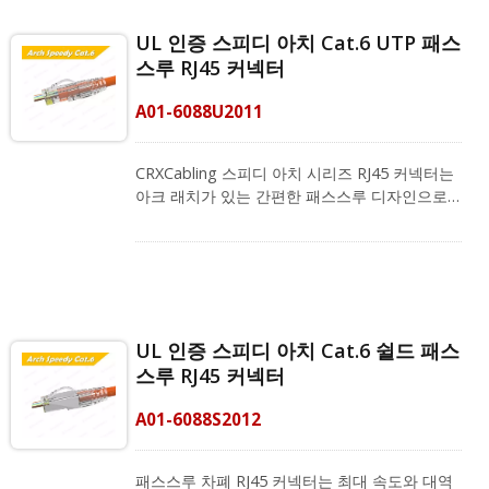
에 사용할 수 있습니다. 케이블 설치를 위한 사용
자 친화적인 디자인입니다. 이 구성 요소는
UL 인증 스피디 아치 Cat.6 UTP 패스
Cat.6A 등급입니다. UTP 커넥터는 내구성이 뛰
스루 RJ45 커넥터
어나고 구부림에 강합니다. CRXCabling 아크
시리즈 RJ45 커넥터는 설치자가 배선 또는 관리
A01-6088U2011
중에 엉킴 문제를 방지하도록 돕기 위해 설계되
었습니다. 플러그에 대한 높은 보호를 위해 스내
글리스 아크 래치 디자인이 특징입니다. 시리즈
CRXCabling 스피디 아치 시리즈 RJ45 커넥터는
케이블링 제공업체로서, 저희 RJ45 커넥터는
아크 래치가 있는 간편한 패스스루 디자인으로
RJ45 플러그 크림핑 도구와 함께 작동하며, 아크
특징지어지며, 성능을 향상시키고 배선 또는 배
전문 스트레인 릴리프 부츠(모델 번호: A02-
열 시 엉킴 문제를 제거합니다. Cat.6 UTP 패스
005065CL)도 지원합니다. 저희는 기업들이 관리
스루 커넥터는 1.1mm의 와이어 OD와 23 -
하기 쉬운 LAN 시스템을 갖출 수 있도록 돕는 것
26AWG 케이블에 사용할 수 있습니다. 이 부품은
을 목표로 하며, 맞춤형 배선 계획을 얻기 위해
내구성이 뛰어난 Cat.6 UTP 커넥터로, 굽힘 저
지금 저희 전문 팀에 연락해 주십시오!
항성이 있습니다. FCC 표준, ANSI/TIA-568.2-D
UL 인증 스피디 아치 Cat.6 쉴드 패스
및 PoE Plus를 준수하며 REACH 및 RoHS를 충
스루 RJ45 커넥터
족합니다. 투명 색상 플러그는 표시등의 투과성
을 향상시킵니다. 750회의 접속 주기를 제공하는
A01-6088S2012
RJ45 금도금 50U" 접점은 우수한 전도성을 제공
합니다. UTP RJ45 커넥터는 최대 속도와 대역폭
을 요구하는 데이터 네트워크에 대해 뛰어난 성
패스스루 차폐 RJ45 커넥터는 최대 속도와 대역