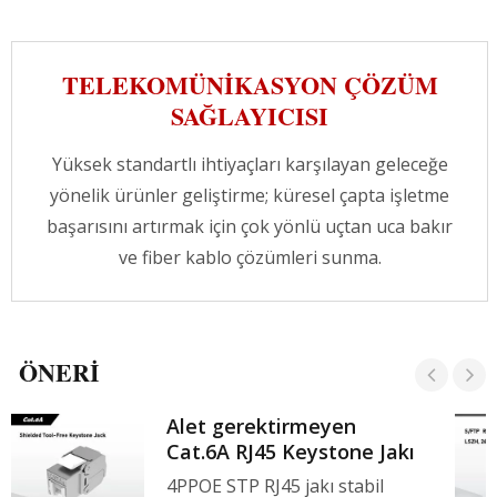
CRXCabling farklı alanlar için kablolama
çözümleri sunar, profesyonel ekibimiz en iyi
çözümü bulmanıza yardımcı olmak için her
TELEKOMÜNIKASYON ÇÖZÜM
zaman buradadır.
SAĞLAYICISI
Yüksek standartlı ihtiyaçları karşılayan geleceğe
yönelik ürünler geliştirme; küresel çapta işletme
başarısını artırmak için çok yönlü uçtan uca bakır
ve fiber kablo çözümleri sunma.
ÖNERI
Alet gerektirmeyen
Cat.6A RJ45 Keystone Jakı
4PPOE STP RJ45 jakı stabil