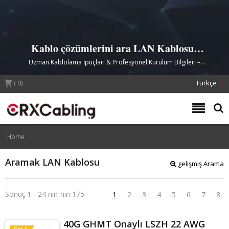
Kablo çözümlerini ara LAN Kablosu |
CRXCabling
Uzman Kablolama İpuçları & Profesyonel Kurulum Bilgileri –
CRXCabling
(
0
)
Türkçe
Home
Aramak LAN Kablosu
gelişmiş Arama
Sonuç 1 - 24 nın-nin 175
1
2
3
4
5
6
7
8
40G GHMT Onaylı LSZH 22 AWG