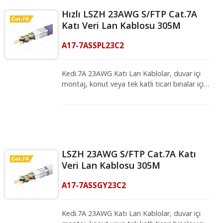
standartlarını karşılar. Bu kablo, sinyal
Hızlı LSZH 23AWG S/FTP Cat.7A
zayıflamasını azaltmak için geniş bir koruma
Katı Veri Lan Kablosu 305M
sunar ve önceki nesil kablolara kıyasla
nispeten serttir. Veri merkezleri, sunucu
A17-7ASSPL23C2
odaları ve telekomünikasyon odaları için
harikadır. CRXCabling profesyonel ekibi her
zaman hizmetinizdedir, ihtiyaçlarınızı
Kedi.7A 23AWG Katı Lan Kablolar, duvar içi
karşılayan çözümlerimizi tanıtmaktan
montaj, konut veya tek katlı ticari binalar için
memnuniyet duyuyoruz.
uygundur. Düşük Duman Sıfır Halojen (LSZH)
yangın sınıfı, güvenli bir bağlantı sağlıyor.
1000MHz'e kadar daha yüksek bir bant
genişliğine sahiptir, elektriksel iletim ISO/IEC
11801-1 ve IEC 61156-5 (Baskı 2.1)
standartlarını karşılar. Bu kablo, sinyal
LSZH 23AWG S/FTP Cat.7A Katı
zayıflamasını azaltmak için geniş bir koruma
Veri Lan Kablosu 305M
sunar ve önceki nesil kablolara kıyasla
nispeten serttir. Veri merkezleri, sunucu
A17-7ASSGY23C2
odaları ve telekomünikasyon odaları için
harikadır. CRXCabling profesyonel ekibi her
zaman hizmetinizdedir, ihtiyaçlarınızı
Kedi.7A 23AWG Katı Lan Kablolar, duvar içi
karşılayan çözümlerimizi tanıtmaktan