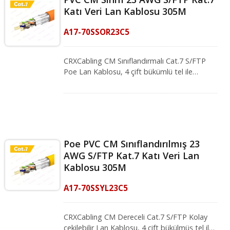
standartlara uygun: ISO/IEC 11801, IEC
Katı Veri Lan Kablosu 305M
61156-5 ve UL 1685 (CM sınıfı alev testi).
CRXCabling farklı alanlar için kablolama
A17-70SSOR23C5
çözümleri sunar, profesyonel ekibimiz en iyi
çözümü bulmanız için her zaman burada.
CRXCabling CM Sınıflandırmalı Cat.7 S/FTP
Poe Lan Kablosu, 4 çift bükümlü tel ile
karakterize edilir ve 750 MHz'e kadar bir
iletim frekansına ulaşır. Metal korumalı ve
örgülü Cat.7 katı kablo, EMI gürültüsünden iyi
koruma sağlar. Kablo, veri, video ve ses
uygulamalarının iletiminde dijital ve analog
yapılandırılmış kablolama için uygundur.
Poe PVC CM Sınıflandırılmış 23
Aşağıdaki standartlara uygun: ISO/IEC 11801,
AWG S/FTP Kat.7 Katı Veri Lan
IEC 61156-5 ve UL 1685 (CM sınıfı alev testi).
Kablosu 305M
CRXCabling farklı alanlar için kablolama
çözümleri sunar, profesyonel ekibimiz en iyi
A17-70SSYL23C5
çözümü bulmanız için her zaman burada.
CRXCabling CM Dereceli Cat.7 S/FTP Kolay
çekilebilir Lan Kablosu, 4 çift bükülmüş tel ile