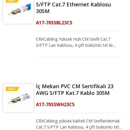
S/FTP Cat.7 Ethernet Kablosu
Aşağıdaki standartlara uygun: ISO/IEC 11801,
305M
IEC 61156-5 ve UL 1685 (CM sınıfı alev testi).
CRXCabling farklı alanlar için kablolama
A17-70SSBL23C5
çözümleri sunar, profesyonel ekibimiz en iyi
çözümü bulmanız için her zaman burada.
CRXCabling Yüksek Hızlı CM Sınıflı Cat.7
S/FTP Lan Kablosu, 4 çift bükümlü tel ile
karakterize edilir ve 750 MHz'e kadar bir
iletim frekansına ulaşır. Metal korumalı ve
örgülü Cat.7 Ethernet Kablosu, EMI
gürültüsünden iyi koruma sağlar. Kablo, veri,
video ve ses uygulamalarının iletiminde dijital
ve analog yapılandırılmış kablolama için
İç Mekan PVC CM Sertifikalı 23
uygundur. Aşağıdaki standartlara uygun:
AWG S/FTP Kat.7 Kablo 305M
ISO/IEC 11801, IEC 61156-5 ve UL 1685 (CM
sınıfı alev testi). CRXCabling farklı alanlar için
A17-70SSWH23C5
kablolama çözümleri sunar, profesyonel
ekibimiz en iyi çözümü bulmanız için her
zaman burada.
CRXCabling yüksek kaliteli CM Sınıflandırmalı
Cat.7 S/FTP Lan Kablosu, 4 çift bükümlü tel