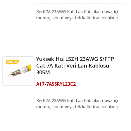
zaman hizmetinizdedir, ihtiyaçlarınızı
karşılayan çözümlerimizi tanıtmaktan
Kedi.7A 23AWG Katı Lan Kablolar, duvar içi
memnuniyet duyuyoruz.
montaj, konut veya tek katlı ticari binalar için
uygundur. Düşük Duman Sıfır Halojen (LSZH)
yangın sınıfı, güvenli bir bağlantı sağlıyor.
1000MHz'e kadar daha yüksek bir bant
genişliğine sahiptir, elektriksel iletim ISO/IEC
11801-1 ve IEC 61156-5 (Baskı 2.1)
standartlarını karşılar. Bu kablo, sinyal
Yüksek Hız LSZH 23AWG S/FTP
zayıflamasını azaltmak için geniş bir koruma
Cat.7A Katı Veri Lan Kablosu
sunar ve önceki nesil kablolara kıyasla
305M
nispeten serttir. Veri merkezleri, sunucu
odaları ve telekomünikasyon odaları için
A17-7ASSRYL23C2
harikadır. CRXCabling profesyonel ekibi her
zaman hizmetinizdedir, ihtiyaçlarınızı
karşılayan çözümlerimizi tanıtmaktan
Kedi.7A 23AWG Katı Lan Kablolar, duvar içi
memnuniyet duyuyoruz.
montaj, konut veya tek katlı ticari binalar için
uygundur. Düşük Duman Sıfır Halojen (LSZH)
yangın sınıfı, güvenli bir bağlantı sağlıyor.
1000MHz'e kadar daha yüksek bir bant