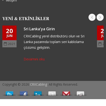
İletişim
YENI & ETKINLIKLER
Sri Lanka'ya Girin
20
2
JUN
JU
CRXCabling yerel distribütörü olun ve Sri
Lanka pazarında toplam seri kablolama
2021
2
çözümü geliştirin.
Devamını oku
Copyright © 2026
CRXCabling
. All Rights Reserved.