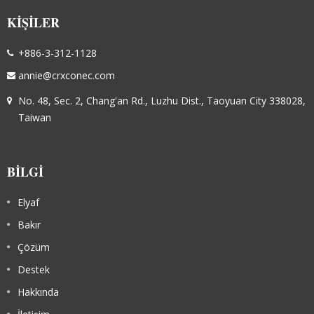
KIŞILER
+886-3-312-1128
annie@crxconec.com
No. 48, Sec. 2, Chang'an Rd., Luzhu Dist., Taoyuan City 338028,
Taiwan
BILGI
Elyaf
Bakır
Çözüm
Destek
Hakkında