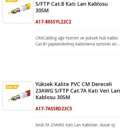
S/FTP Cat.8 Katı Lan Kablosu
305M
A17-80SSYL22C2
CRXCabling ağır hizmet ve yüksek hızlı Kablo
Cat.8'i yapılandırılmış kablolama serisinin en
son model yelpazesi ile sunar ve yüksek
performanslı ağınız için güvenilir bir gelecek
sunar. Güçlendirilmiş kalkan ile, her bir çift
alüminyum folyo kalkanı ve genel örgü ile,
kablo içindeki çapraz su baskınlarına karşı
koruma sağlar, bu da veri merkezinde 2000
Yüksek Kalite PVC CM Dereceli
MHz'e kadar frekanslarda yüksek hızlı
23AWG S/FTP Cat.7A Katı Veri Lan
uygulamaların kararlı çalışmasını garanti eder
Kablosu 305M
ve yüksek çözünürlüklü video ve ses iletimi
için ideal hale getirir. CRXCabling Cat.8
A17-7ASSRD23C5
22AWG katı bakır kablo, ANSI/TIA568.2-D
Kategori 8 ve ISO/IEC TR11801 Sınıf I
standartlarına uygundur, gelecekteki
Kedi.7A 23AWG Katı Lan Kablolar, duvar içi
25G/40GBASE-T ve eski hız uygulamalarını