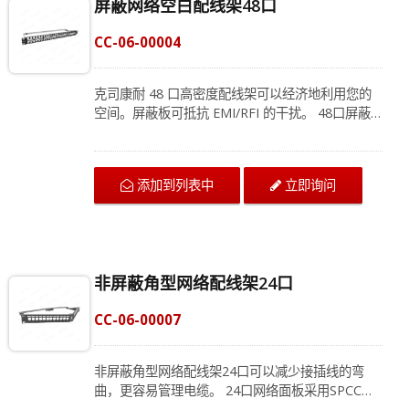
屏蔽网络空白配线架48口
CC-06-00004
克司康耐 48 口高密度配线架可以经济地利用您的
空间。屏蔽板可抵抗 EMI/RFI 的干扰。 48口屏蔽
网络空白配线架可容纳大多数标准接网络模块，包
括HDMI 音频/视频模块、语音模块。网络配线架可
以使商业楼宇的布线更加全面。通过将电缆集中在
添加到列表中
立即询问
一个地方，RJ45 配线架允许网络管理员轻松移动、
添加或更改网络信号。我们的目标是帮助企业从一
个简单的以太网系统。请联系我们获取最新的产品
信息。
非屏蔽角型网络配线架24口
CC-06-00007
非屏蔽角型网络配线架24口可以减少接插线的弯
曲，更容易管理电缆。 24口网络面板采用SPCC材