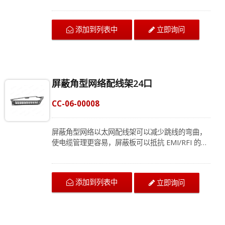
质，非常坚固，每个网络模块面板端口单独编号，
保持网线整齐。在布线环境中，配线架 24 端口是
一种智能方式，通过有助于管理结构化布线。我们
添加到列表中
立即询问
的团队很乐意为您提供量身定制的布线规划，请立
即联系我们获取更多信息！
屏蔽角型网络配线架24口
CC-06-00008
屏蔽角型网络以太网配线架可以减少跳线的弯曲，
使电缆管理更容易，屏蔽板可以抵抗 EMI/RFI 的干
扰。网络面板上可容纳大多数标准以太网适配器，
包括 RJ45 以太网络模块、HDMI 音频/视频模块、
语音模块。1U 以太网配线架可搭配各种 IT 设备，
添加到列表中
立即询问
帮助高效组织一组线缆。24 端口配线架可用于商业
建筑和数据中心。我们旨在帮助企业从一个易于管
理的局域网系统，联系我们获取最新的产品信息。