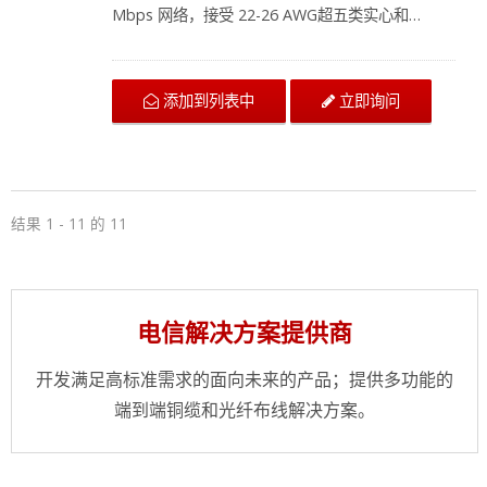
Mbps 网络，接受 22-26 AWG超五类实心和
24AWG 绞合 UTP 电缆。 T568A&B 接线颜色编
码、可手写标签以及背面和正面的编号端口，便于
安装和识别，兼容 110 和 KRONE 工具。Cat.5e 网
添加到列表中
立即询问
络配线架可安装在标准 EIA 19 英寸机架上，采用
50U" 镀金触点，超五类非屏蔽网络配线架是办公室
和家庭结构化布线的理想选择。克司康耐提供从超
五类双绞线网络电缆到配线架以太网的完整布线产
品，请联系我们的服务团队以获取最新的布线趋势
和信息。
结果 1 - 11 的 11
电信解决方案提供商
开发满足高标准需求的面向未来的产品；提供多功能的
端到端铜缆和光纤布线解决方案。