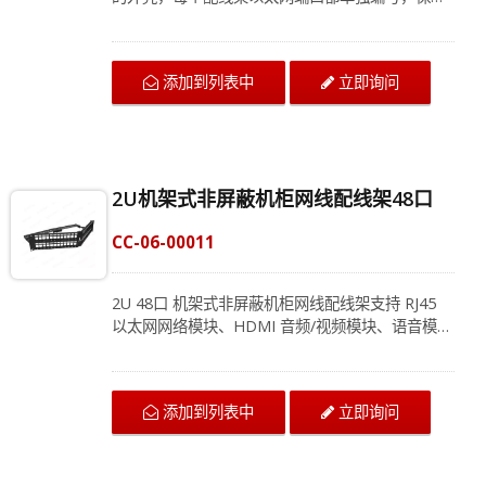
电缆整洁。屏蔽网板有效抵抗EMI/RFI干扰，让您
的布线环境更加稳定可靠。1U48口配线架非常适用
于商业楼宇的布线。 网络模块配线架中的每个端口
添加到列表中
立即询问
都有效地连接到不同设备。请联系我们的专家以获
取最新的结构化布线信息。
2U机架式非屏蔽机柜网线配线架48口
CC-06-00011
2U 48口 机架式非屏蔽机柜网线配线架支持 RJ45
以太网网络模块、HDMI 音频/视频模块、语音模块
布线的应用。以太网配线架可以轻松安装在 1U 19
英寸机架或壁挂式安装中。每个网络面板端口都单
独编号，以保持结构化布线整洁。机柜网线配线架
添加到列表中
立即询问
可以使网络布线有效且灵活，并且将来移动和更改
更容易。我们旨在帮助企业拥有易于管理的局域网
系统，现在就联系我们的专业团队以获得量身定制
的布线方案。