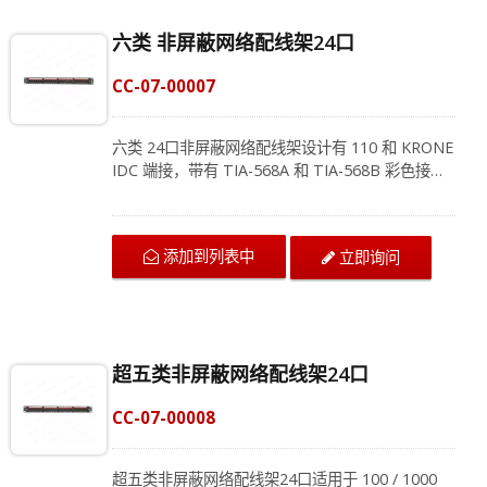
六类 非屏蔽网络配线架24口
CC-07-00007
六类 24口非屏蔽网络配线架设计有 110 和 KRONE
IDC 端接，带有 TIA-568A 和 TIA-568B 彩色接线
图，是以太网应用的理想选择。 1U 六类机架安装
配线架支持 22 至 26 AWG 实心线和 24 绞线，用
于Cat6非屏蔽双绞线网络电缆。CAT 6 网络机架式
添加到列表中
立即询问
配线架符合 19 英寸机架安装，可为需要最大速度
和带宽并超过 ISO/IEC 11801 和 ANSI/TIA-568类
连接要求的数据网络提供出色的性能，坚固可靠。
克司康耐提供完整的布线建议规划，包括CAT.6 双
绞线网络电缆和Cat6配线架，我们为不同领域提供
超五类非屏蔽网络配线架24口
布线解决方案，我们的专家团队随时为您提供最佳
解决方案，立即联系我们获取最新信息！
CC-07-00008
超五类非屏蔽网络配线架24口适用于 100 / 1000