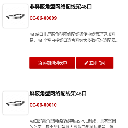
非屏蔽角型网络配线架48口
CC-06-00009
48 端口非屏蔽角型网络配线架使电缆管理更加容
易，48 个空白接线口适合容纳大多数标准适配器的
高密度应用，包括 RJ45 以太网网络模块、HDMI
音频/视频模块、语音模块应用。48口网络配线架非
常适合用于商业楼宇布线，满足不同的布线要求。
添加到列表中
立即询问
您可以在安装配线架后轻松添加新设备。我们的团
队很乐意提供量身定制的布线规划，现在就联系我
们了解更多信息！
屏蔽角型网络配线架48口
CC-06-00010
48口屏蔽角型网络配线架由SPCC制成，具有坚固
的外壳，每个配线架以太网端口都单独编号，保持