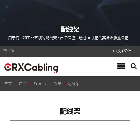
配线架
用于商业和工业环境的配线架 / 产品保证，通过UL认证的高标准质量保证，
以及ETL，Delta和GHMT认证的系列产品，并且它们符合RoHS或REACH的
(
安全和环保标准。光纤解决方案包括光缆、光纤跳线、光纤配线架、室内和
0
)
中文 (简体)
室外应用的附件IDC服务器机柜。
配线架
首页
产品
Product
铜缆
配线架