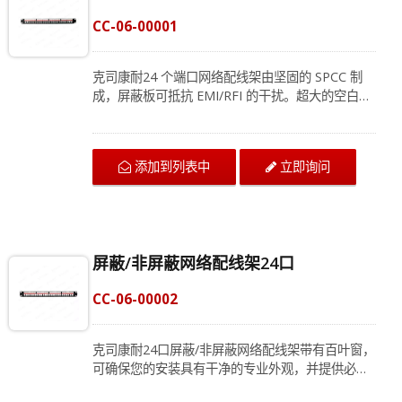
CC-06-00001
克司康耐24 个端口网络配线架由坚固的 SPCC 制
成，屏蔽板可抵抗 EMI/RFI 的干扰。超大的空白写
字板可以轻松取下板子，网络配线架可以固定电缆
安装中的电线。此配线架 24 端口可轻松安装在 1U
19 英寸机架或机柜中。 RJ45配线架可应用于商业
添加到列表中
立即询问
办公室和数据中心的布线系统。接线板24将各种IT
设备连接在一起并有助于有效地组织一组电缆。我
们的品牌乐于从简单的局域网系统中帮助企业。联
系我们的专家获取最新的接线建议。
屏蔽/非屏蔽网络配线架24口
CC-06-00002
克司康耐24口屏蔽/非屏蔽网络配线架带有百叶窗，
可确保您的安装具有干净的专业外观，并提供必要
的保护，防止机架或机柜中的灰尘和碎屑。坚固的