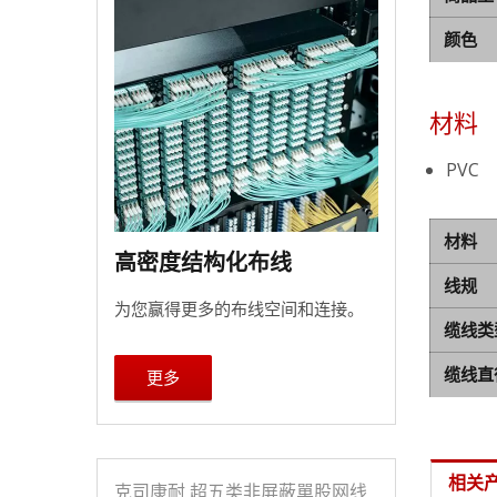
颜色
材料
PVC
材料
高密度结构化布线
线规
为您赢得更多的布线空间和连接。
缆线类
缆线直
更多
相关
克司康耐 超五类非屏蔽單股网线