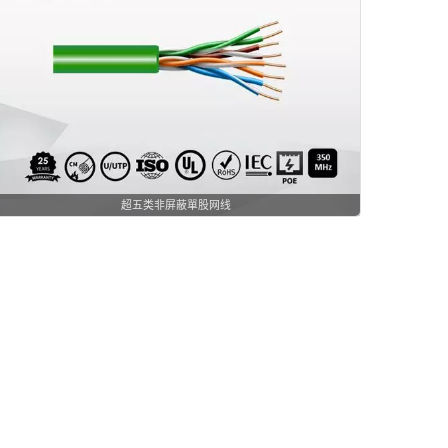
超五类非屏蔽單股网线