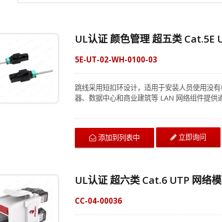
UL认证 颜色管理 超五类 Cat.5E U
5E-UT-02-WH-0100-03
跳线采用短扣环设计，适用于安装人员使用没有
器、数据中心和商业建筑等 LAN 网络组件提供通用连接。
11801 标准，并支持运行高达 100 MHz 
RJ45 连接器使用 50 微米镀金触点，并提供坚固的 
线系列解决方案供应商，我们的超五类专利网络模块
立即询问
添加到列表中
来串扰。它接受 22 至 24 AWG 屏蔽实心和绞
和 1U 24 端口和 48 端口接线板兼容。 克司康耐 专业团队随时为您服务，我们很高兴为您介绍满
足您要求的解决方案。
UL认证 超六类 Cat.6 UTP 网络
CC-04-00036