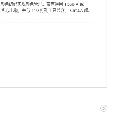
颜色编码实现颜色管理。带有通用 T568-A 或
电缆，并与 110 打孔工具兼容。 Cat.6A 超
它还满足并超过了 ISO/IEC 11801 和
。 克司康耐 为超六类布线中的各
何疑问，我们的专业服务团队很乐意为您提供帮
。