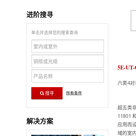
进阶搜寻
单击并选择您的搜索查询
5E-UT-
六类4对
搜寻
所有条件
超五类非
11801
解决方案
应用而
域的室内