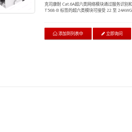
克司康耐 Cat.6A超六类网络模块通过服务识别和
T568-B 标签的超六类模块可接受 22 至 24AWG 实心
六类模块插孔非常适用于色彩管理定义应用的商业建筑，
ANSI/TIA-568.2-D 的要求，在布线安装中实现了快速可靠的网络
种环境提供适当的建议。如果您对产品匹配有任
立即询问
添加到列表中
助。联系我们以获取有关建筑物的最新布线建议