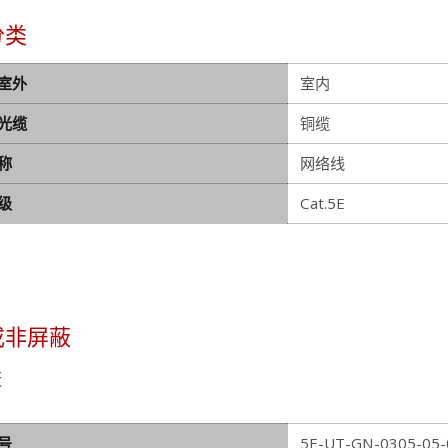
分类
室外
室内
光缆
铜缆
称
网络线
级
Cat.5E
或非屏蔽
蔽
号
5E-UT-GN-0305-05-