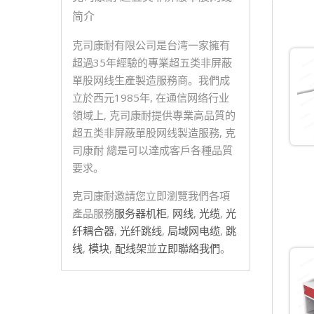
简介
克司康耐有限公司是台湾一家擁有
超過35年經驗的專業超五类非屏蔽
單股网线生產製造服務商。我們成
立於西元1985年, 在通信网络行业
領域上, 克司康耐提供專業高品質的
超五类非屏蔽單股网线製造服務, 克
司康耐 總是可以達成客戶各種品質
要求。
克司康耐邀請您立即瀏覽我們各項
產品服務
服务器机柜
,
网线
,
光缆
,
光
纤耦合器
,
光纤跳线
,
局域网电缆
,
跳
线
,
模块
,
配线架
並
立即聯絡我們
。