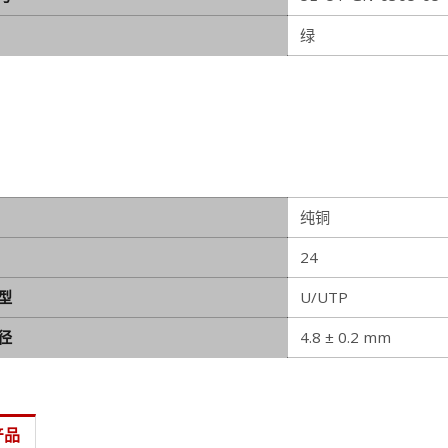
绿
纯铜
24
型
U/UTP
径
4.8 ± 0.2 mm
产品