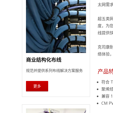
太网需求
超五类网
度，为
线提供
克司康耐
络体验
商业结构化布线
产品
规范并提供系列布线解决方案服务
符合 T
更多
聚烯烃
兼容 
CM 