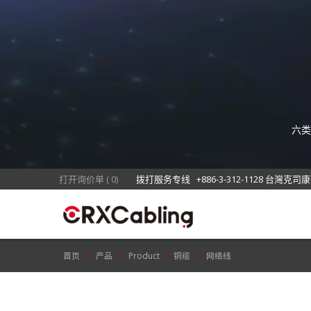
六类
GHM
案
打开询价单
(
0
)
拨打服务专线
+886-3-312-1128 台灣克司
首页
产品
Product
铜缆
网络线