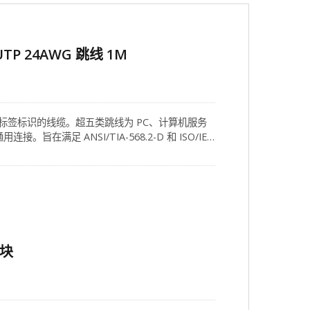
TP 24AWG 跳线 1M
标签标识的线缆。超五类跳线为 PC、计算机服务
旨在满足 ANSI/TIA-568.2-D 和 ISO/IEC
应用的超五类网络。为确保卓越的导电性，克司康耐 为
PVC 护套，由 100% 裸铜线组成跳线。 作为布
（型号：CC-04-00034），有效抵抗干扰和外
合线，与网络模块端接工具（型号：CC-15-00010）
模块