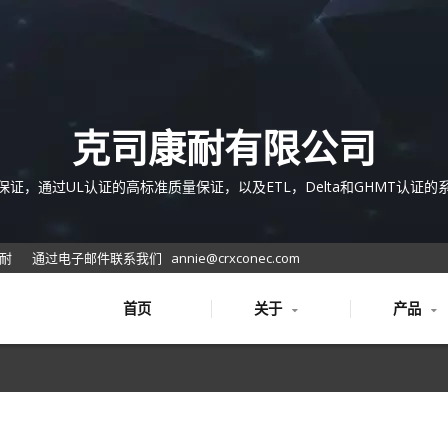
克司康耐有限公司
保证，通过UL认证的高标准质量保证，以及ETL，Delta和GHMT认证的
且它们符合RoHS或REACH的安全和环保标准。光纤解决方案包括光缆
线、光纤配线架、室内和室外应用的附件IDC服务器机柜。
康耐
通过电子邮件联系我们
annie@crxconec.com
首页
关于
产品