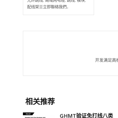
配线架
並
立即聯絡我們
。
开发满足高
相关推荐
线架
GHMT验证免打线八类