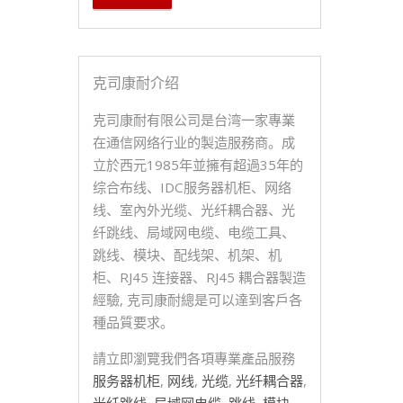
克司康耐介绍
克司康耐有限公司是台湾一家專業
在通信网络行业的製造服務商。成
立於西元1985年並擁有超過35年的
综合布线、IDC服务器机柜、网络
线、室內外光缆、光纤耦合器、光
纤跳线、局域网电缆、电缆工具、
跳线、模块、配线架、机架、机
柜、RJ45 连接器、RJ45 耦合器製造
經驗, 克司康耐總是可以達到客戶各
種品質要求。
請立即瀏覽我們各項專業產品服務
服务器机柜
,
网线
,
光缆
,
光纤耦合器
,
光纤跳线
,
局域网电缆
,
跳线
,
模块
,