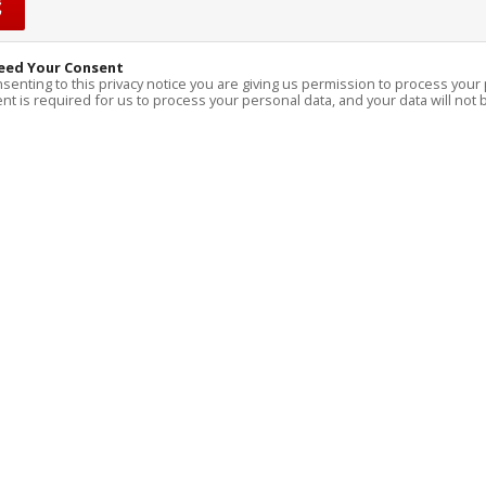
eed Your Consent
senting to this privacy notice you are giving us permission to process your 
t is required for us to process your personal data, and your data will not b