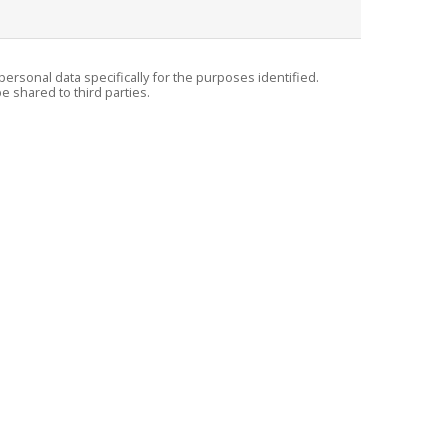
personal data specifically for the purposes identified.
e shared to third parties.