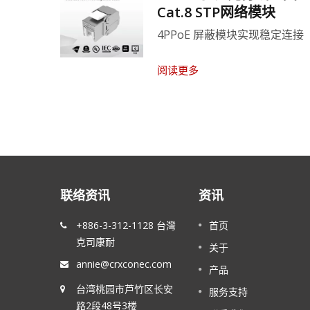
Cat.8 STP网络模块
项
4PPoE 屏蔽模块实现稳定连接
阅读更多
联络资讯
资讯
建筑产品法规-低火灾危险电缆
+886-3-312-1128 台灣
首页
20
克司康耐
JUN
联网
CRXCONEC 提供符合 CPR 认证的 LAN 电
关于
的生活。
线。
annie@crxconec.com
2021
产品
台湾桃园市芦竹区长安
服务支持
阅读更多
路2段48号3楼