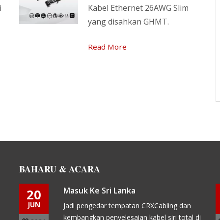
Kami
i
Kabel Ethernet 26AWG Slim
Pastikan kualiti dan keselamatan
yang disahkan GHMT.
barang. Dapatkan pandangan telekom
Read More
untuk kekal di hadapan trend.
Mengawal dan menyediakan
perkhidmatan penyelesaian kabel siri.
Read More
BAHARU & ACARA
Masuk Ke Sri Lanka
20
JUN
Jadi pengedar tempatan CRXCabling dan
.
kembangkan penyelesaian kabel siri total di