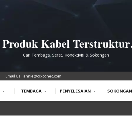
Produk Kabel Terstruktur
XCabling untuk Pembeli 
Cari Tembaga, Serat, Konektiviti & Sokongan
Global
Email Us
annie@crxconec.com
N
TEMBAGA
PENYELESAIAN
SOKONGA