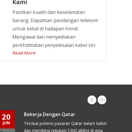
Kami
Pilihan fleksibel untuk sistem
Pastikan kualiti dan keselamatan
pengkabelan serat.
barang. Dapatkan pandangan telekom
Read More
untuk kekal di hadapan trend.
Mengawal dan menyediakan
perkhidmatan penyelesaian kabel siri.
Read More
Bekerja Dengan Qatar
20
05
JUN
OCT
Terokai potensi pasaran Qatar dalam kabel
dan membina reputasi CRXCabling di Asia