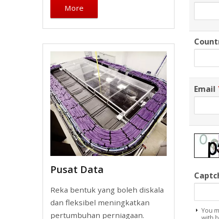
More
Count
Email
Pusat Data
Captc
Reka bentuk yang boleh diskala
dan fleksibel meningkatkan
You m
pertumbuhan perniagaan.
with b