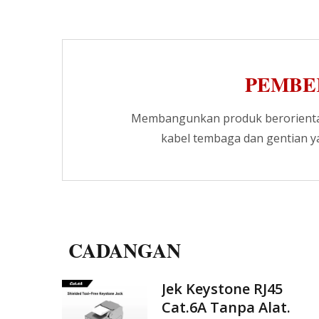
PEMBE
Membangunkan produk berorientas
kabel tembaga dan gentian y
CADANGAN
t OM3
Jek Keystone RJ45
an
Cat.6A Tanpa Alat.