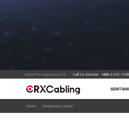
CR
Open the inquiry list
(
0
)
Call Us Service
+886-3-312-1128
GENTIA
Home
Downloads Center