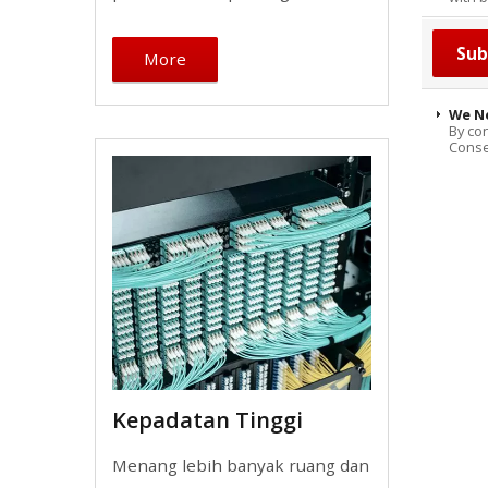
More
We N
By con
Consen
Kepadatan Tinggi
Menang lebih banyak ruang dan