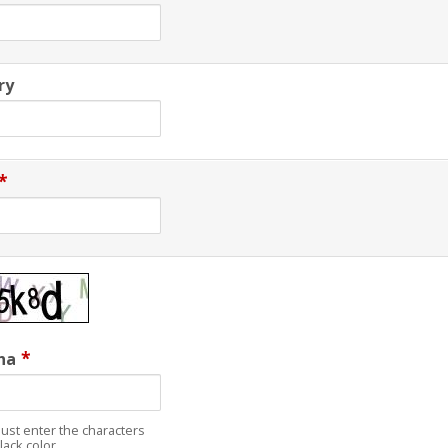
ry
*
*
ha
ust enter the characters
lack color