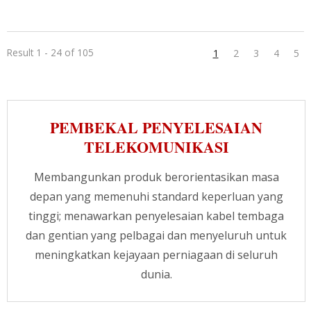
optik selari untuk aplikasi Ethernet 40G / 100G.
Kabel sambungan array polariti MPO A boleh
digunakan untuk menyambungkan kaset MPO
atau MTP untuk rangkaian jalur lebar dan data
Result 1 - 24 of 105
1
2
3
4
5
berkelajuan tinggi dan jarak jauh, serta sesuai
untuk pendawaian kabel berketumpatan tinggi
yang dapat mengurangkan kos pemasangan
dan penyelenggaraan pusat data semasa dan
PEMBEKAL PENYELESAIAN
masa depan.
TELEKOMUNIKASI
Membangunkan produk berorientasikan masa
depan yang memenuhi standard keperluan yang
tinggi; menawarkan penyelesaian kabel tembaga
dan gentian yang pelbagai dan menyeluruh untuk
meningkatkan kejayaan perniagaan di seluruh
dunia.