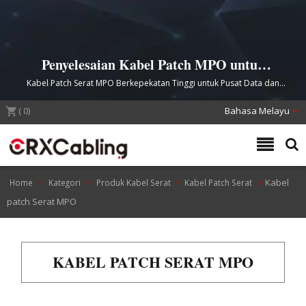
Penyelesaian Kabel Patch MPO untuk
Kapasiti Serat Maksimum
Kabel Patch Serat MPO Berkepekatan Tinggi untuk Pusat Data dan
Rangkaian Telekomunikasi
(
0
)
Bahasa Melayu
Kabel
Home
Kategori
Produk Kabel Serat
Kabel Patch Serat
patch Serat MPO
KABEL PATCH SERAT MPO