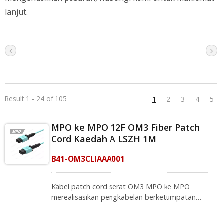
lanjut.
Result 1 - 24 of 105
1
2
3
4
5
MPO ke MPO 12F OM3 Fiber Patch
Cord Kaedah A LSZH 1M
B41-OM3CLIAAA001
Kabel patch cord serat OM3 MPO ke MPO
merealisasikan pengkabelan berketumpatan
tinggi dengan kehilangan penyisipan yang
rendah dan rangkaian serat optik berkelajuan