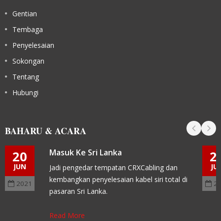
Gentian
Tembaga
Penyelesaian
Sokongan
Tentang
Hubungi
BAHARU & ACARA
Masuk Ke Sri Lanka
20
2
JUN
JU
Jadi pengedar tempatan CRXCabling dan
kembangkan penyelesaian kabel siri total di
2021
2
pasaran Sri Lanka.
Read More