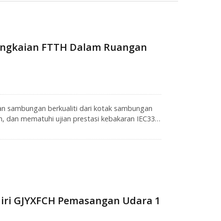
Rangkaian FTTH Dalam Ruangan
n sambungan berkualiti dari kotak sambungan
, dan mematuhi ujian prestasi kebakaran IEC332-
 digunakan untuk rangkaian akses terminal
truktur notch dan radius lenturan yang lebih
guat teras, kabel serat optik drop fiber
ap kabel rangkaian serat optik FTTH.
diri GJYXFCH Pemasangan Udara 1