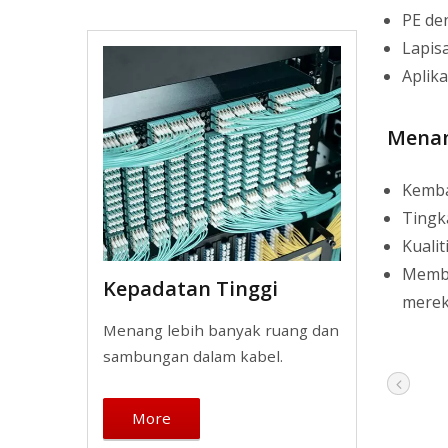
PE den
Lapis
Aplika
Menam
Kemba
Tingk
Kuali
Membe
Kepadatan Tinggi
merek
Menang lebih banyak ruang dan
sambungan dalam kabel.
More