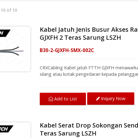
- 10 of 10
Kabel Jatuh Jenis Busur Akses 
GJXFH 2 Teras Sarung LSZH
B30-2-GJXFH-SMX-002C
CRXCabling Kabel jatuh FTTH GJXFH menawarka
silang atau kotak pengedaran kepada pelanggan
1. Kabel FO penurunan optik jenis busur banyak
gentian kerana ia mudah dikendalikan di bawah s
kecil. Dengan anggota kekuatan FRP sebagai pen
Inquiry Now
Add to List
menunjukkan ketahanan yang sangat baik terhad
Kabel Serat Drop Sokongan Sen
Teras Sarung LSZH