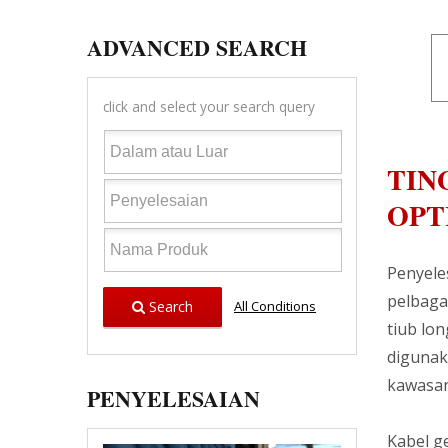
ADVANCED SEARCH
click and select your search query
TIN
OPT
Penyele
pelbaga
Search
All Conditions
tiub lo
digunak
kawasan 
PENYELESAIAN
Kabel g