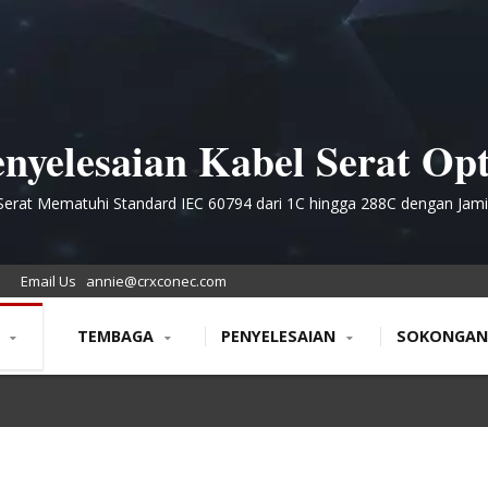
nyelesaian Kabel Serat Op
Premium untuk Rangkaian
Serat Mematuhi Standard IEC 60794 dari 1C hingga 288C dengan Jam
Tahun
Dalam dan Luar
Email Us
annie@crxconec.com
N
TEMBAGA
PENYELESAIAN
SOKONGA