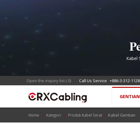
Pe
Kabel 
Open the inquiry list
(
0
)
Call Us Service
+886-3-312-1128
GENTIA
Kabel Gentian
Home
Kategori
Produk Kabel Serat