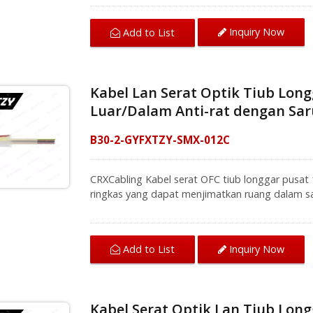
keras dan kelembapan tinggi. Kabel rangkaian gen
dalam tiub longgar, dan dilapisi dengan benan
Inquiry Now
Add to List
kemudian sarung luar LSZH. Serat kaca ditamb
memastikan persekitaran rangkaian selamat.
Kabel Lan Serat Optik Tiub Lon
Luar/Dalam Anti-rat dengan Sa
B30-2-GYFXTZY-SMX-012C
CRXCabling Kabel serat OFC tiub longgar pusat 
ringkas yang dapat menjimatkan ruang dalam sa
rangkaian gentian optik memberikan perlindunga
keras dan kelembapan tinggi. Kabel rangkaian gen
dalam tiub longgar, dan dilapisi dengan benan
Inquiry Now
Add to List
kemudian sarung luar LSZH. Serat kaca ditamb
memastikan persekitaran rangkaian selamat.
Kabel Serat Optik Lan Tiub Lon