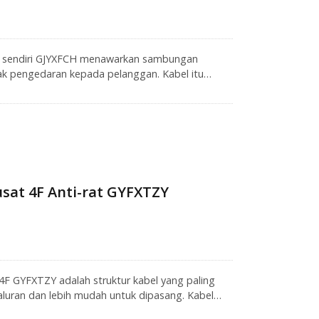
n sendiri GJYXFCH menawarkan sambungan
tak pengedaran kepada pelanggan. Kabel itu
masangan udara. Struktur kabel FO jenis busur
kerana ia mudah dikendalikan di bawah struktur
ng lebih kecil. Dengan anggota kekuatan FRP
 menunjukkan ketahanan yang sangat baik
sat 4F Anti-rat GYFXTZY
4F GYFXTZY adalah struktur kabel yang paling
luran dan lebih mudah untuk dipasang. Kabel
n teras gentian di bawah persekitaran luar yang