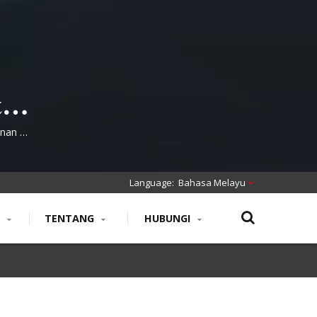
tik
inan 25
Bahasa Melayu
N
TENTANG
HUBUNGI