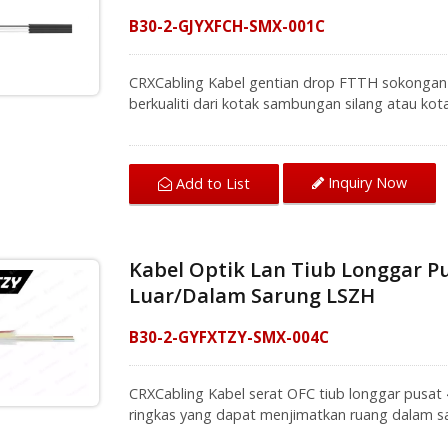
B30-2-GJYXFCH-SMX-001C
CRXCabling Kabel gentian drop FTTH sokonga
berkualiti dari kotak sambungan silang atau ko
dipasang pada wayar keluli untuk menyokong pe
digunakan secara meluas untuk rangkaian akses 
notch dan fleksibiliti dengan radius lenturan ya
Inquiry Now
Add to List
sebagai penguat teras, kabel lan gentian optik
terhadap kabel gentian FTTH.
Kabel Optik Lan Tiub Longgar Pu
Luar/Dalam Sarung LSZH
B30-2-GYFXTZY-SMX-004C
CRXCabling Kabel serat OFC tiub longgar pusat 
ringkas yang dapat menjimatkan ruang dalam sa
rangkaian gentian optik memberikan perlindunga