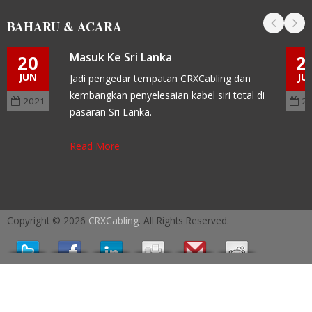
BAHARU & ACARA
Masuk Ke Sri Lanka
20
2
JUN
JU
Jadi pengedar tempatan CRXCabling dan
kembangkan penyelesaian kabel siri total di
2021
2
pasaran Sri Lanka.
Read More
Copyright © 2026
CRXCabling
. All Rights Reserved.