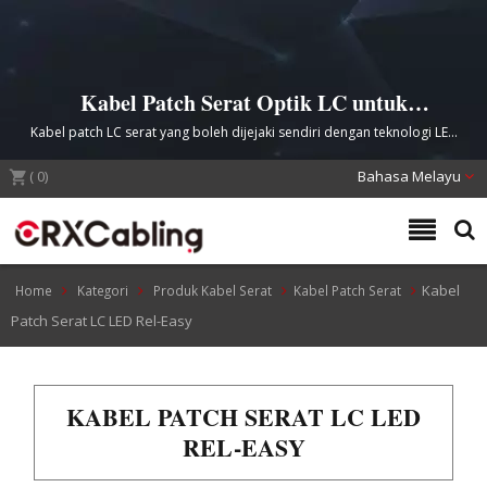
Kabel Patch Serat Optik LC untuk
Mengesan Wayar dengan Mudah
Kabel patch LC serat yang boleh dijejaki sendiri dengan teknologi LED
untuk lokasi kabel yang cepat dalam persekitaran rangkaian
(
0
)
berkepekatan tinggi
Bahasa Melayu
Kabel
Home
Kategori
Produk Kabel Serat
Kabel Patch Serat
Patch Serat LC LED Rel-Easy
KABEL PATCH SERAT LC LED
REL-EASY