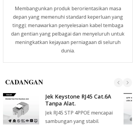
rangkaian komputer. Matlamat kami adalah
Membangunkan produk berorientasikan masa
untuk mengurangkan kos kabel melalui kabel
depan yang memenuhi standard keperluan yang
gentian optik dan menyediakan isyarat
rangkaian yang lebih boleh dipercayai. Tidak
tinggi; menawarkan penyelesaian kabel tembaga
kira di mana projek anda berada, pasukan kami
dan gentian yang pelbagai dan menyeluruh untuk
gembira untuk menyediakan pelan kabel yang
meningkatkan kejayaan perniagaan di seluruh
disesuaikan dan menyediakan kerjasama
agensi, hubungi kami untuk maklumat lanjut
dunia.
sekarang.
CADANGAN
Jek Keystone RJ45 Cat.6A
Tanpa Alat.
Jek RJ45 STP 4PPOE mencapai
sambungan yang stabil.