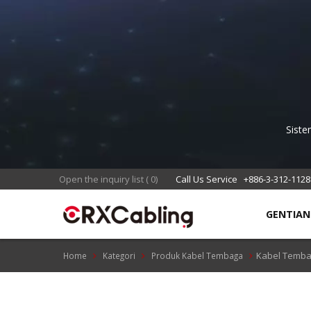
Siste
R
Open the inquiry list
(
0
)
Call Us Service
+886-3-312-1128
GENTIA
Kabel Temb
Home
Kategori
Produk Kabel Tembaga