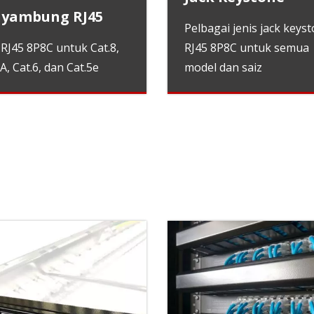
nyambung RJ45
Pelbagai jenis jack keys
 RJ45 8P8C untuk Cat.8,
RJ45 8P8C untuk semua
A, Cat.6, dan Cat.5e
model dan saiz