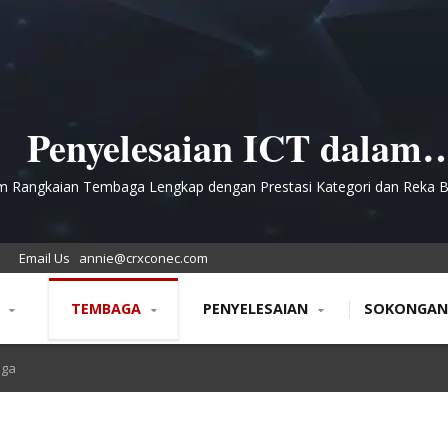
Penyelesaian ICT dalam
Pemasangan Tembaga untu
m Rangkaian Tembaga Lengkap dengan Prestasi Kategori dan Reka 
Ketumpatan Tinggi
angkaian Komunikasi Utili
Email Us
annie@crxconec.com
N
TEMBAGA
PENYELESAIAN
SOKONGA
aga