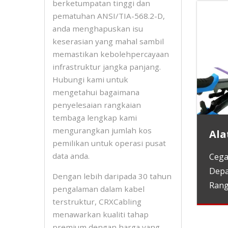
berketumpatan tinggi dan
pematuhan ANSI/TIA-568.2-D,
anda menghapuskan isu
keserasian yang mahal sambil
memastikan kebolehpercayaan
infrastruktur jangka panjang.
Hubungi kami untuk
mengetahui bagaimana
penyelesaian rangkaian
tembaga lengkap kami
mengurangkan jumlah kos
Ala
pemilikan untuk operasi pusat
data anda.
Cega
Depa
Dengan lebih daripada 30 tahun
Rang
pengalaman dalam kabel
terstruktur, CRXCabling
menawarkan kualiti tahap
premium dengan harga yang