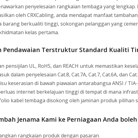
nawarkan penyelesaian rangkaian tembaga yang lengkap. 
asilkan oleh CRXCabling, anda mendapat manfaat tambahan
a barang berkualiti tinggi, sokongan pelanggan yang cemer
khidmatan kelas pertama.
m Pendawaian Terstruktur Standard Kualiti Ti
n pensijilan UL, RoHS, dan REACH untuk memastikan kese
uk dalam penyelesaian Cat.8, Cat.7A, Cat.7, Cat.6A, dan Cat.
 isu keserasian di bawah piawaian antarabangsa ANSI / TIA-5
rluas internet berkelajuan tinggi di tempat di mana infras
folio kabel tembaga disokong oleh jaminan produk pilihan 
bah Jenama Kami ke Perniagaan Anda boleh
ngkan rangkaian produk dengan pasaran.