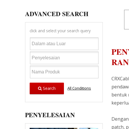
ADVANCED SEARCH
click and select your search query
PEN
RAN
CRXCabl
pendawa
Search
All Conditions
bentuk 
keperlua
PENYELESAIAN
Dengan 
patch, 