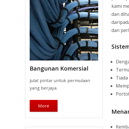
kami me
dan dih
daripad
dan per
Siste
Denga
Bangunan Komersial
Termas
Tiada
Julat pintar untuk permulaan
Mempe
yang berjaya.
Porto
More
Menam
Kemba