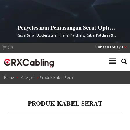
Penyelesaian Pemasangan Serat Optik
Lengkap untuk Rangkaian Berprestasi
Kabel Serat UL-Bertauliah, Panel Patching, Kabel Patching &
Tinggi
Penyambung untuk Aplikasi Dalam/luar Ruangan
(
0
)
Bahasa Melayu
Produk Kabel Serat
Home
Kategori
PRODUK KABEL SERAT