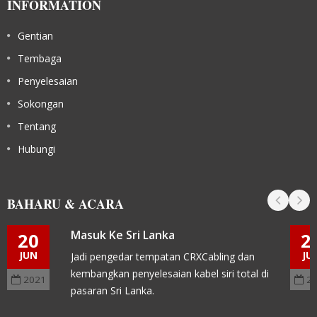
INFORMATION
Gentian
Tembaga
Penyelesaian
Sokongan
Tentang
Hubungi
BAHARU & ACARA
Masuk Ke Sri Lanka
20
2
JUN
JU
Jadi pengedar tempatan CRXCabling dan
kembangkan penyelesaian kabel siri total di
2021
2
pasaran Sri Lanka.