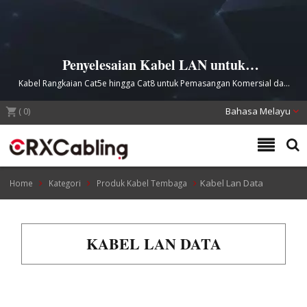
Penyelesaian Kabel LAN untuk
Infrastruktur Rangkaian Ethernet yang
Kabel Rangkaian Cat5e hingga Cat8 untuk Pemasangan Komersial dan
Boleh Dipercayai
Pusat Data
(
0
)
Bahasa Melayu
Kabel Lan Data
Home
Kategori
Produk Kabel Tembaga
KABEL LAN DATA