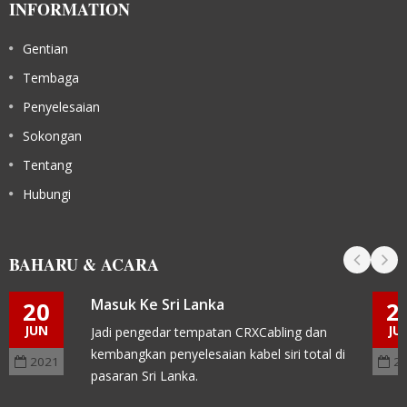
INFORMATION
Gentian
Tembaga
Penyelesaian
Sokongan
Tentang
Hubungi
BAHARU & ACARA
Masuk Ke Sri Lanka
20
2
JUN
JU
Jadi pengedar tempatan CRXCabling dan
kembangkan penyelesaian kabel siri total di
2021
2
pasaran Sri Lanka.