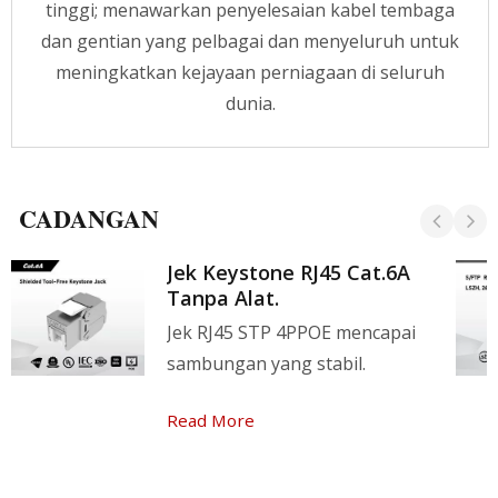
terstruktur, kebolehan untuk menaik taraf dan
tinggi; menawarkan penyelesaian kabel tembaga
ketersediaan mesti dipertimbangkan. Pasukan
dan gentian yang pelbagai dan menyeluruh untuk
profesional CRXCabling sentiasa gembira untuk
meningkatkan kejayaan perniagaan di seluruh
memberikan anda penyelesaian kabel. Selamat
datang untuk menghubungi kami untuk
dunia.
penyelesaian kabel terkini.
CADANGAN
Jek Keystone RJ45 Cat.6A
Tanpa Alat.
Jek RJ45 STP 4PPOE mencapai
sambungan yang stabil.
Read More