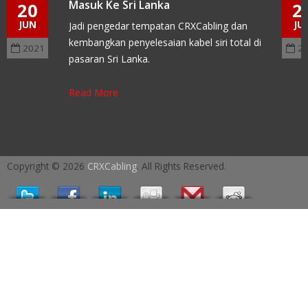
Masuk Ke Sri Lanka
20
2
JUN
JU
Jadi pengedar tempatan CRXCabling dan
kembangkan penyelesaian kabel siri total di
2021
2
pasaran Sri Lanka.
Read More
Copyright © 2026
CRXCabling
. All Rights Reserved.