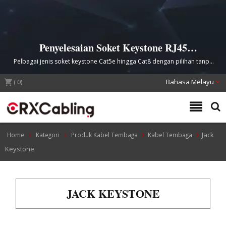
Penyelesaian Soket Keystone RJ45
Profesional untuk Infrastruktur
Pelbagai jenis soket keystone Cat5e hingga Cat8 dengan pilihan tanpa
Pemasangan Kabel Tembaga.
alat, punch down, terlindung dan tidak terlindung untuk panel patch
(
0
)
dan aplikasi dalam dinding.
Bahasa Melayu
Jack
Home
Kategori
Produk Kabel Tembaga
Kabel Tembaga
Keystone
JACK KEYSTONE