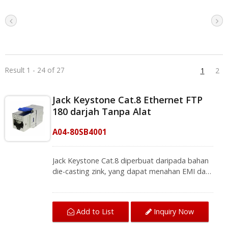
Result 1 - 24 of 27
1
2
Jack Keystone Cat.8 Ethernet FTP
180 darjah Tanpa Alat
A04-80SB4001
Jack Keystone Cat.8 diperbuat daripada bahan
die-casting zink, yang dapat menahan EMI dan
NEXT crosstalk dalam penghantaran. Reka
bentuk produk tanpa alat 180 darjah
membolehkan pengguna menamatkan kabel
Add to List
Inquiry Now
ethernet Cat.8 dengan mudah, dan pita foil
tambahan memberikan sentuhan perlindungan