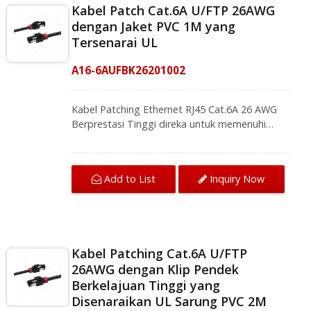
Kabel Patch Cat.6A U/FTP 26AWG
dengan Jaket PVC 1M yang
Tersenarai UL
A16-6AUFBK26201002
Kabel Patching Ethernet RJ45 Cat.6A 26 AWG
Berprestasi Tinggi direka untuk memenuhi
piawaian ANSI / TIA-568.2-D dan ISO / IEC
11801, dan menyokong Cat.6A rangkaian yang
beroperasi sehingga 500 MHz aplikasi. Untuk
Add to List
Inquiry Now
memastikan konduktiviti yang unggul,
CRXCabling menggunakan kontak bersalut
emas 50-micron untuk penyambung RJ45, dan
juga menawarkan sarung LSZH yang kukuh dan
terdiri daripada 100% wayar tembaga
Kabel Patching Cat.6A U/FTP
telanjang. Ia menyediakan sambungan universal
26AWG dengan Klip Pendek
untuk komponen rangkaian LAN seperti PC,
Berkelajuan Tinggi yang
pelayan komputer, pusat data, dan bangunan
komersial. Membuat penyelesaian yang mesra
Disenaraikan UL Sarung PVC 2M