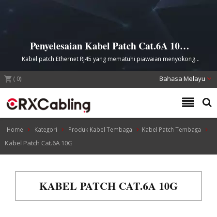
Penyelesaian Kabel Patch Cat.6A 10G
Berprestasi Tinggi
Kabel patch Ethernet RJ45 yang mematuhi piawaian menyokong
sehingga 500 MHz untuk pusat data dan aplikasi rangkaian komersial.
(
0
)
Bahasa Melayu
Home
Kategori
Produk Kabel Tembaga
Kabel Patch Tembaga
Kabel Patch Cat.6A 10G
KABEL PATCH CAT.6A 10G