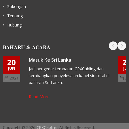
Sokongan
Tentang
Hubungi
BAHARU & ACARA
Masuk Ke Sri Lanka
20
2
JUN
JU
Jadi pengedar tempatan CRXCabling dan
kembangkan penyelesaian kabel siri total di
2021
2
pasaran Sri Lanka.
Read More
Copyright © 2026
CRXCabling
. All Rights Reserved.