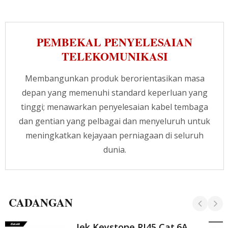
Cat.6A juga menawarkan sarung LSZH yang
kukuh dan terdiri daripada 100% wayar
tembaga telanjang. Dengan menggunakan
PEMBEKAL PENYELESAIAN
kontak bersalut emas 50-mikron untuk
memberikan konduktiviti yang lebih baik. Kabel
TELEKOMUNIKASI
terstruktur boleh menyambungkan pelbagai
jenis peralatan secara arbitrari, dan ia juga
Membangunkan produk berorientasikan masa
boleh menyokong sebarang produk rangkaian
depan yang memenuhi standard keperluan yang
yang mematuhi piawaian dan menyokong
pelbagai struktur rangkaian. CRXCabling
tinggi; menawarkan penyelesaian kabel tembaga
menyediakan produk dan perkhidmatan yang
dan gentian yang pelbagai dan menyeluruh untuk
lengkap, sila hubungi pakar kami untuk
meningkatkan kejayaan perniagaan di seluruh
maklumat lanjut.
dunia.
CADANGAN
Jek Keystone RJ45 Cat.6A