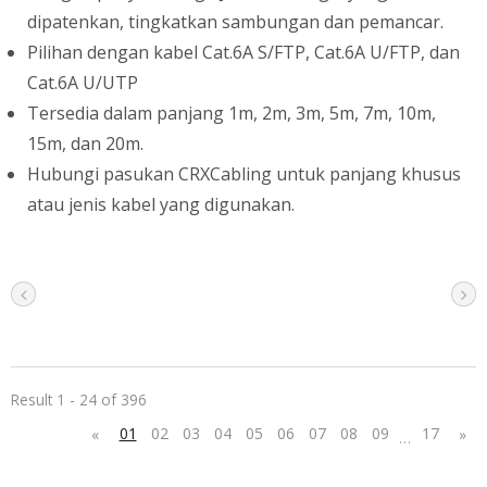
dipatenkan, tingkatkan sambungan dan pemancar.
Pilihan dengan kabel Cat.6A S/FTP, Cat.6A U/FTP, dan
Cat.6A U/UTP
Tersedia dalam panjang 1m, 2m, 3m, 5m, 7m, 10m,
15m, dan 20m.
Hubungi pasukan CRXCabling untuk panjang khusus
atau jenis kabel yang digunakan.
Result 1 - 24 of 396
01
02
03
04
05
06
07
08
09
17
«
»
…