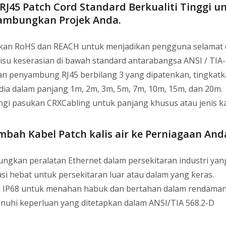
RJ45 Patch Cord Standard Berkualiti Tinggi u
mbungkan Projek Anda.
kan RoHS dan REACH untuk menjadikan pengguna selamat 
 isu keserasian di bawah standard antarabangsa ANSI / TIA-
n penyambung RJ45 berbilang 3 yang dipatenkan, tingkat
dia dalam panjang 1m, 2m, 3m, 5m, 7m, 10m, 15m, dan 20m.
gi pasukan CRXCabling untuk panjang khusus atau jenis k
bah Kabel Patch kalis air ke Perniagaan An
ngkan peralatan Ethernet dalam persekitaran industri ya
asi hebat untuk persekitaran luar atau dalam yang keras.
ai IP68 untuk menahan habuk dan bertahan dalam rendaman d
uhi keperluan yang ditetapkan dalam ANSI/TIA 568.2-D