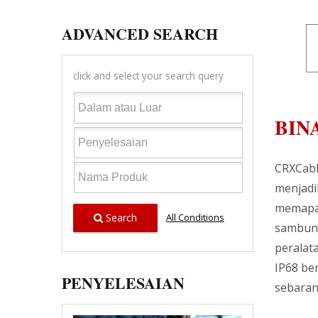
ADVANCED SEARCH
click and select your search query
BIN
CRXCabl
menjadi
memapar
Search
All Conditions
sambung
peralat
IP68 be
PENYELESAIAN
sebaran