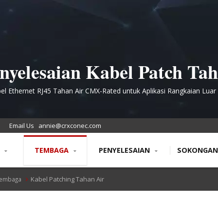
nyelesaian Kabel Patch Ta
uaca IP68 untuk Persekitar
el Ethernet RJ45 Tahan Air CMX-Rated untuk Aplikasi Rangkaian Luar
Industri
yang Keras
Email Us
annie@crxconec.com
N
TEMBAGA
PENYELESAIAN
SOKONGA
Kabel Patching Tahan Air
Tembaga