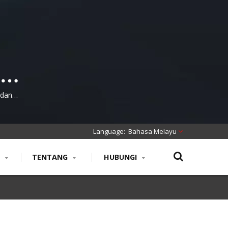
han
an
 dan
Bahasa Melayu
N
TENTANG
HUBUNGI