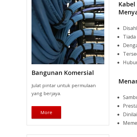
Kabel 
Menya
Disah
Tiada
Denga
Terse
Hubun
Bangunan Komersial
Menam
Julat pintar untuk permulaan
yang berjaya.
Sambu
Prest
More
Dinil
Memen