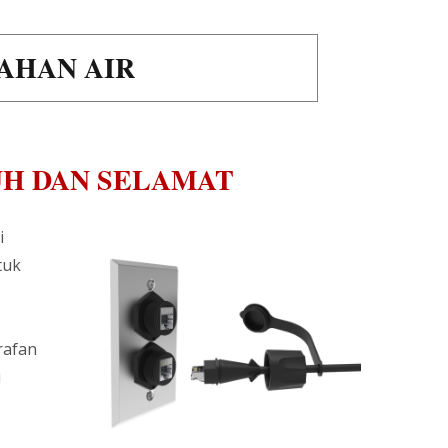
AHAN AIR
UH DAN SELAMAT
i
tuk
rafan
i