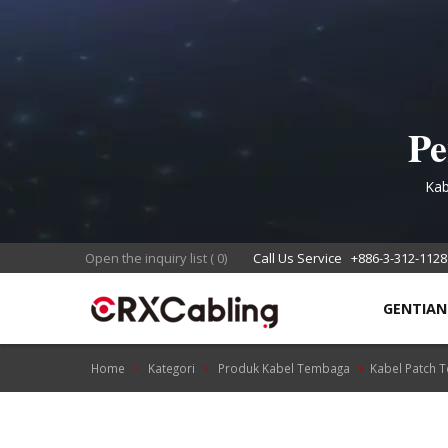
Pe
C
Kab
Open the inquiry list
(
0
)
Call Us Service
+886-3-312-1128
GENTIA
Home
Kategori
Produk Kabel Tembaga
Kabel Patch 