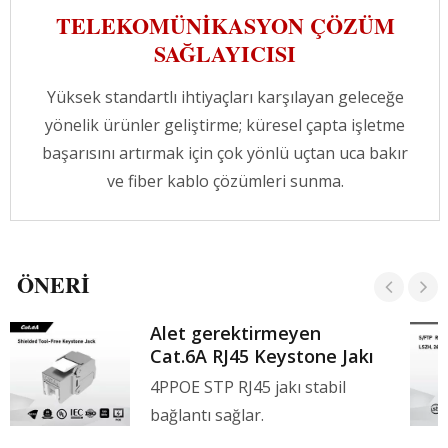
ekibimiz en iyi çözümü bulmanızda her zaman
TELEKOMÜNIKASYON ÇÖZÜM
yanınızdadır.
SAĞLAYICISI
Yüksek standartlı ihtiyaçları karşılayan geleceğe
yönelik ürünler geliştirme; küresel çapta işletme
başarısını artırmak için çok yönlü uçtan uca bakır
ve fiber kablo çözümleri sunma.
ÖNERI
Alet gerektirmeyen
Cat.6A RJ45 Keystone Jakı
4PPOE STP RJ45 jakı stabil
bağlantı sağlar.