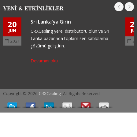
YENI & ETKINLIKLER
Sri Lanka'ya Girin
20
2
JUN
JU
CRXCabling yerel distribütörü olun ve Sri
Lanka pazarında toplam seri kablolama
2021
2
çözümü geliştirin.
Devamını oku
Copyright © 2026
CRXCabling
. All Rights Reserved.