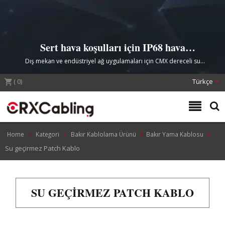
Sert hava koşulları için IP68 hava
koşullarına dayanıklı patch cord
Dış mekan ve endüstriyel ağ uygulamaları için CMX dereceli su
çözümleri
geçirmez RJ45 Ethernet Kabloları
(
0
)
Türkçe
Home
Kategori
Bakır Kablolama Ürünü
Bakır Yama Kablosu
Su geçirmez Patch Kablo
SU GEÇIRMEZ PATCH KABLO