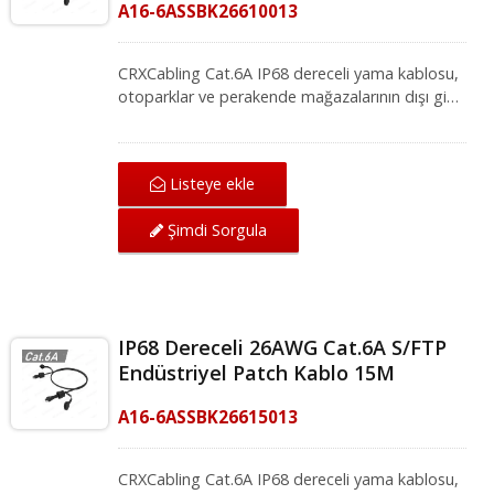
A16-6ASSBK26610013
sorgunuzu gönderin.
CRXCabling Cat.6A IP68 dereceli yama kablosu,
otoparklar ve perakende mağazalarının dışı gibi
zorlu ortamlarda Gigabit Ethernet ağlarını veya
dijital tabelaları bağlamak için ideal bir
çözümdür. RJ45 su geçirmez yama kablosu, BT
Listeye ekle
kablolarınızı toz, kalıntı veya ıslak koşullardan
koruyacaktır. Kablo ayrıca 500MHz bant
Şimdi Sorgula
genişliğini destekler, böylece bir IP kamerasında
kullanabileceksiniz. IP68 dereceli seri ürünler
sadece %100 toza karşı korumalı değil, aynı
zamanda 1.5 metre derinlikteki suya 60
dakikaya kadar zarar görmeden veya
IP68 Dereceli 26AWG Cat.6A S/FTP
performansında düşüş olmadan dayanabilir. Su
Endüstriyel Patch Kablo 15M
geçirmez seri ürünler hakkında daha fazla ilginiz
varsa, projeniz için daha fazla bilgi almak üzere
A16-6ASSBK26615013
sorgunuzu gönderin.
CRXCabling Cat.6A IP68 dereceli yama kablosu,