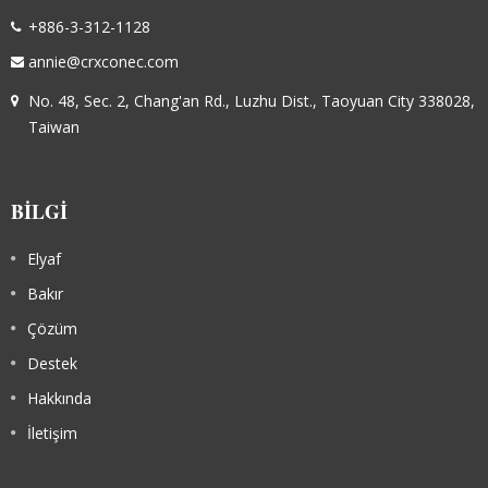
+886-3-312-1128
annie@crxconec.com
No. 48, Sec. 2, Chang'an Rd., Luzhu Dist., Taoyuan City 338028,
Taiwan
BILGI
Elyaf
Bakır
Çözüm
Destek
Hakkında
İletişim