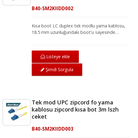
B40-SM2KIIDD002
Kısa boot LC duplex tek modlu yama kablosu,
18.5 mm uzunluğundaki boot'u sayesinde
yüksek yoğunluklu ağ ortamları için idealdir.
Mükemmel mekanik koruma sunan LC-LC tek
modlu yama kablosu, IEC ve ANSI/TIA
Listeye ekle
standartları altında ağ için mükemmel iletim
kalitesi sağlar. Fiber optik yama kablosu, yerel
Şimdi Sorgula
alan ağı, fiber optik iletişim sistemi ve CATV
uygulamaları için fiber optik ekipmanlarla
uyumludur.
Tek mod UPC zipcord fo yama
kablosu zipcord kısa bot 3m lszh
ceket
B40-SM2KIIDD003