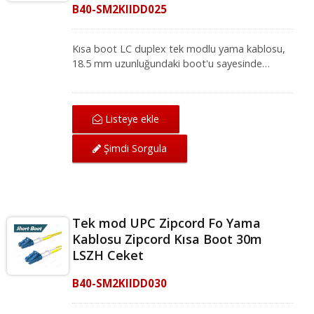
B40-SM2KIIDD025
Kısa boot LC duplex tek modlu yama kablosu,
18.5 mm uzunluğundaki boot'u sayesinde
yüksek yoğunluklu ağ ortamları için idealdir.
Mükemmel mekanik koruma sunan LC-LC tek
modlu yama kablosu, IEC ve ANSI/TIA
Listeye ekle
standartları altında ağ için mükemmel iletim
kalitesi sağlar. Fiber optik yama kablosu, yerel
Şimdi Sorgula
alan ağı, fiber optik iletişim sistemi ve CATV
uygulamaları için fiber optik ekipmanlarla
uyumludur.
Tek mod UPC Zipcord Fo Yama
Kablosu Zipcord Kısa Boot 30m
LSZH Ceket
B40-SM2KIIDD030