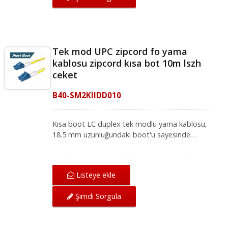
uygulamaları için fiber optik ekipmanlarla
uyumludur.
Tek mod UPC zipcord fo yama
kablosu zipcord kısa bot 10m lszh
ceket
B40-SM2KIIDD010
Kısa boot LC duplex tek modlu yama kablosu,
18.5 mm uzunluğundaki boot'u sayesinde
yüksek yoğunluklu ağ ortamları için idealdir.
Mükemmel mekanik koruma sunan LC-LC tek
modlu yama kablosu, IEC ve ANSI/TIA
Listeye ekle
standartları altında ağ için mükemmel iletim
kalitesi sağlar. Fiber optik yama kablosu, yerel
Şimdi Sorgula
alan ağı, fiber optik iletişim sistemi ve CATV
uygulamaları için fiber optik ekipmanlarla
uyumludur.