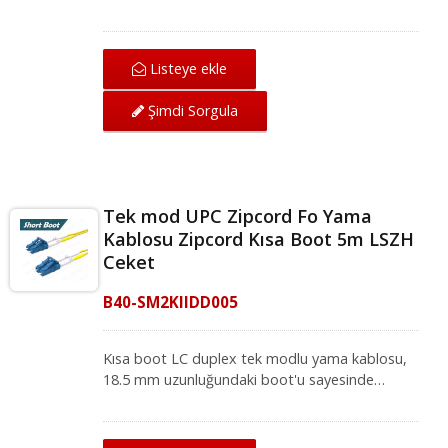
yüksek yoğunluklu ağ ortamları için idealdir.
Mükemmel mekanik koruma sunan LC-LC tek
modlu yama kablosu, IEC ve ANSI/TIA
Listeye ekle
standartları altında ağ için mükemmel iletim
kalitesi sağlar. Fiber optik yama kablosu, yerel
Şimdi Sorgula
alan ağı, fiber optik iletişim sistemi ve CATV
uygulamaları için fiber optik ekipmanlarla
uyumludur.
Tek mod UPC Zipcord Fo Yama
Kablosu Zipcord Kısa Boot 5m LSZH
Ceket
B40-SM2KIIDD005
Kısa boot LC duplex tek modlu yama kablosu,
18.5 mm uzunluğundaki boot'u sayesinde
yüksek yoğunluklu ağ ortamları için idealdir.
Mükemmel mekanik koruma sunan LC-LC tek
modlu yama kablosu, IEC ve ANSI/TIA