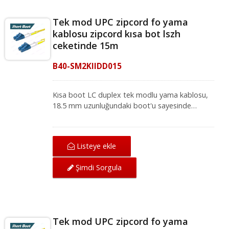
Tek mod UPC zipcord fo yama
kablosu zipcord kısa bot lszh
ceketinde 15m
B40-SM2KIIDD015
Kısa boot LC duplex tek modlu yama kablosu,
18.5 mm uzunluğundaki boot'u sayesinde
yüksek yoğunluklu ağ ortamları için idealdir.
Mükemmel mekanik koruma sunan LC-LC tek
modlu yama kablosu, IEC ve ANSI/TIA
Listeye ekle
standartları altında ağ için mükemmel iletim
kalitesi sağlar. Fiber optik yama kablosu, yerel
Şimdi Sorgula
alan ağı, fiber optik iletişim sistemi ve CATV
uygulamaları için fiber optik ekipmanlarla
uyumludur.
Tek mod UPC zipcord fo yama