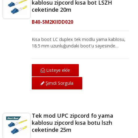
kablosu zipcord kısa bot LSZH
ceketinde 20m
B40-SM2KIIDD020
Kısa boot LC duplex tek modlu yama kablosu,
18.5 mm uzunluğundaki boot'u sayesinde
yüksek yoğunluklu ağ ortamları için idealdir.
Mükemmel mekanik koruma sunan LC-LC tek
modlu yama kablosu, IEC ve ANSI/TIA
Listeye ekle
standartları altında ağ için mükemmel iletim
kalitesi sağlar. Fiber optik yama kablosu, yerel
Şimdi Sorgula
alan ağı, fiber optik iletişim sistemi ve CATV
uygulamaları için fiber optik ekipmanlarla
uyumludur.
Tek mod UPC zipcord fo yama
kablosu zipcord kısa botu lszh
ceketinde 25m