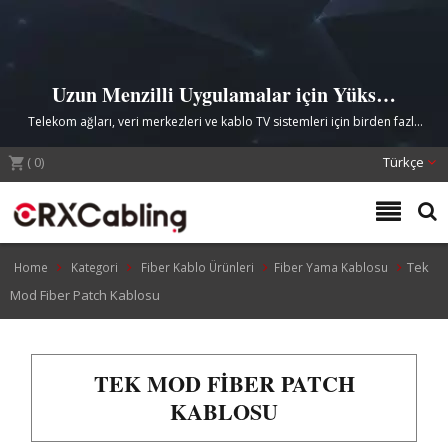
Uzun Menzilli Uygulamalar için Yüksek
Performanslı Tek Mod Fiber Patch
Telekom ağları, veri merkezleri ve kablo TV sistemleri için birden fazla
Kablolar
konektör seçeneği ile standartlara uygun fiber optik patch kabloları
(
0
)
Türkçe
Tek
Home
Kategori
Fiber Kablo Ürünleri
Fiber Yama Kablosu
Mod Fiber Patch Kablosu
TEK MOD FIBER PATCH
KABLOSU