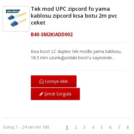
Tek mod UPC zipcord fo yama
kablosu zipcord kısa botu 2m pvc
ceket
B40-SM2KIADD002
Kısa boot LC duplex tek modlu yama kablosu,
18.5 mm uzunluğundaki boot'u sayesinde
yüksek yoğunluklu ağ ortamları için idealdir.
Mükemmel mekanik koruma sunan LC-LC tek
modlu yama kablosu, IEC ve ANSI/TIA
Listeye ekle
standartları altında ağ için mükemmel iletim
kalitesi sağlar. Fiber optik yama kablosu, yerel
Şimdi Sorgula
alan ağı, fiber optik iletişim sistemi ve CATV
uygulamaları için fiber optik ekipmanlarla
uyumludur.
Sonuç 1 - 24 nın-nin 186
1
2
3
4
5
6
7
8