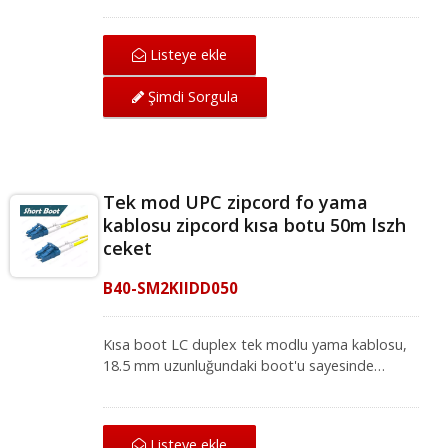
Mükemmel mekanik koruma sunan LC-LC tek
modlu yama kablosu, IEC ve ANSI/TIA
Listeye ekle
standartları altında ağ için mükemmel iletim
kalitesi sağlar. Fiber optik yama kablosu, yerel
Şimdi Sorgula
alan ağı, fiber optik iletişim sistemi ve CATV
uygulamaları için fiber optik ekipmanlarla
uyumludur.
Tek mod UPC zipcord fo yama
kablosu zipcord kısa botu 50m lszh
ceket
B40-SM2KIIDD050
Kısa boot LC duplex tek modlu yama kablosu,
18.5 mm uzunluğundaki boot'u sayesinde
yüksek yoğunluklu ağ ortamları için idealdir.
Mükemmel mekanik koruma sunan LC-LC tek
modlu yama kablosu, IEC ve ANSI/TIA
Listeye ekle