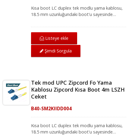
Kısa boot LC duplex tek modlu yama kablosu,
18.5 mm uzunluğundaki boot'u sayesinde
yüksek yoğunluklu ağ ortamları için idealdir.
Mükemmel mekanik koruma sunan LC-LC tek
modlu yama kablosu, IEC ve ANSI/TIA
Listeye ekle
standartları altında ağ için mükemmel iletim
kalitesi sağlar. Fiber optik yama kablosu, yerel
Şimdi Sorgula
alan ağı, fiber optik iletişim sistemi ve CATV
uygulamaları için fiber optik ekipmanlarla
uyumludur.
Tek mod UPC Zipcord Fo Yama
Kablosu Zipcord Kısa Boot 4m LSZH
Ceket
B40-SM2KIIDD004
Kısa boot LC duplex tek modlu yama kablosu,
18.5 mm uzunluğundaki boot'u sayesinde