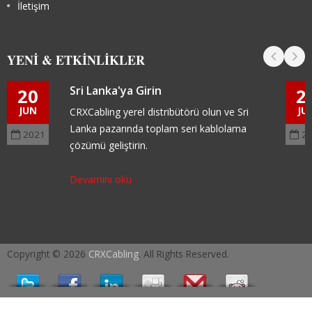
İletişim
YENI & ETKINLIKLER
Sri Lanka'ya Girin
20
2
JUN
JU
CRXCabling yerel distribütörü olun ve Sri
Lanka pazarında toplam seri kablolama
2021
2
çözümü geliştirin.
Devamını oku
Copyright © 2026
CRXCabling
. All Rights Reserved.