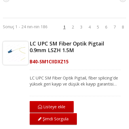
Sonuç 1 - 24 nın-nin 186
1
2
3
4
5
6
7
8
LC UPC SM Fiber Optik Pigtail
0.9mm LSZH 1.5M
B40-SM1CIIDXZ15
LC UPC SM Fiber Optik Pigtail, fiber splicing'de
yüksek geri kayıp ve düşük ek kayıp garantisi
verir, bir cihazı diğerine bağlayarak sinyal
iletimini sağlar. Mükemmel UPC Parlatma ve
%100 test ile pigtail fiber optik, FOCIS ve
Listeye ekle
TIA/EIA-568-B.3 standartlarını karşılayarak stabil
bir ağ ortamı sunar. Tek modlu fiber pigtail,
Şimdi Sorgula
füzyon ekleme saha sonlandırma uygulamalarını
destekler ve ekleme gereken yerlerde