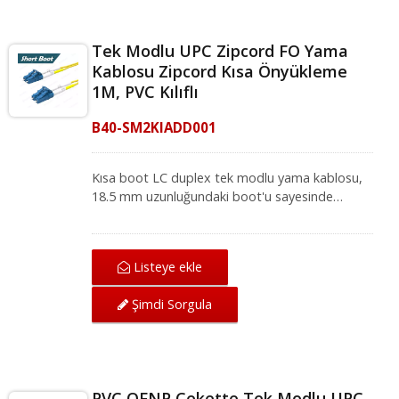
Tek Modlu UPC Zipcord FO Yama
Kablosu Zipcord Kısa Önyükleme
1M, PVC Kılıflı
B40-SM2KIADD001
Kısa boot LC duplex tek modlu yama kablosu,
18.5 mm uzunluğundaki boot'u sayesinde
yüksek yoğunluklu ağ ortamları için idealdir.
Mükemmel mekanik koruma sunan LC-LC tek
modlu yama kablosu, IEC ve ANSI/TIA
Listeye ekle
standartları altında ağ için mükemmel iletim
kalitesi sağlar. Fiber optik yama kablosu, yerel
Şimdi Sorgula
alan ağı, fiber optik iletişim sistemi ve CATV
uygulamaları için fiber optik ekipmanlarla
uyumludur.
PVC OFNP Cekette Tek Modlu UPC