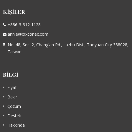
KIŞILER
+886-3-312-1128
annie@crxconec.com
No. 48, Sec. 2, Chang'an Rd., Luzhu Dist., Taoyuan City 338028,
Taiwan
BILGI
Elyaf
Bakır
Çözüm
Destek
Hakkında