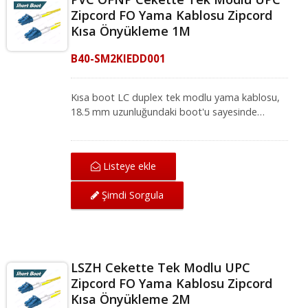
Zipcord FO Yama Kablosu Zipcord
Kısa Önyükleme 1M
B40-SM2KIEDD001
Kısa boot LC duplex tek modlu yama kablosu,
18.5 mm uzunluğundaki boot'u sayesinde
yüksek yoğunluklu ağ ortamları için idealdir.
Mükemmel mekanik koruma sunan LC-LC tek
modlu yama kablosu, IEC ve ANSI/TIA
Listeye ekle
standartları altında ağ için mükemmel iletim
kalitesi sağlar. Fiber optik yama kablosu, yerel
Şimdi Sorgula
alan ağı, fiber optik iletişim sistemi ve CATV
uygulamaları için fiber optik ekipmanlarla
uyumludur.
LSZH Cekette Tek Modlu UPC
Zipcord FO Yama Kablosu Zipcord
Kısa Önyükleme 2M