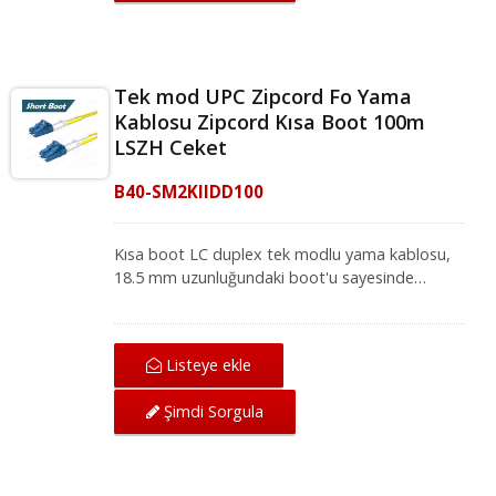
uygulamaları için fiber optik ekipmanlarla
uyumludur.
Tek mod UPC Zipcord Fo Yama
Kablosu Zipcord Kısa Boot 100m
LSZH Ceket
B40-SM2KIIDD100
Kısa boot LC duplex tek modlu yama kablosu,
18.5 mm uzunluğundaki boot'u sayesinde
yüksek yoğunluklu ağ ortamları için idealdir.
Mükemmel mekanik koruma sunan LC-LC tek
modlu yama kablosu, IEC ve ANSI/TIA
Listeye ekle
standartları altında ağ için mükemmel iletim
kalitesi sağlar. Fiber optik yama kablosu, yerel
Şimdi Sorgula
alan ağı, fiber optik iletişim sistemi ve CATV
uygulamaları için fiber optik ekipmanlarla
uyumludur.