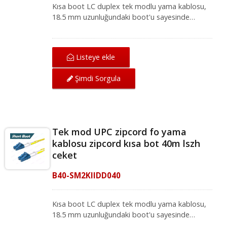
Kısa boot LC duplex tek modlu yama kablosu,
18.5 mm uzunluğundaki boot'u sayesinde
yüksek yoğunluklu ağ ortamları için idealdir.
Mükemmel mekanik koruma sunan LC-LC tek
modlu yama kablosu, IEC ve ANSI/TIA
Listeye ekle
standartları altında ağ için mükemmel iletim
kalitesi sağlar. Fiber optik yama kablosu, yerel
Şimdi Sorgula
alan ağı, fiber optik iletişim sistemi ve CATV
uygulamaları için fiber optik ekipmanlarla
uyumludur.
Tek mod UPC zipcord fo yama
kablosu zipcord kısa bot 40m lszh
ceket
B40-SM2KIIDD040
Kısa boot LC duplex tek modlu yama kablosu,
18.5 mm uzunluğundaki boot'u sayesinde
yüksek yoğunluklu ağ ortamları için idealdir.