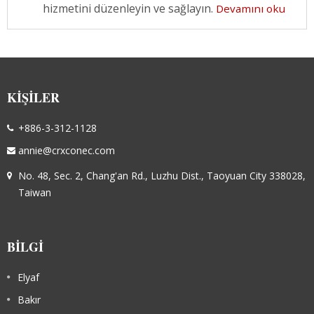
hizmetini düzenleyin ve sağlayın.
Devamını oku
KIŞILER
+886-3-312-1128
annie@crxconec.com
No. 48, Sec. 2, Chang'an Rd., Luzhu Dist., Taoyuan City 338028,
Taiwan
BILGI
Elyaf
Bakır