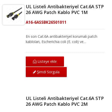
UL Listeli Antibakteriyel Cat.6A STP
26 AWG Patch Kablo PVC 1M
A16-6ASSBK26501011
En son Cat.6A antibakteriyel korumalı patch
kabloları, Escherichia coli (E. coli) ve
Staphylococcus aureus (staf) ISO 22196
standardı ile test edilmiştir. Zararlı bakterileri
etkili bir şekilde engeller ve bakteriyel bulaşma
Listeye ekle
riskini azaltır. Sağlık sistemi (hastane / tıbbi
tesisler), eğitim alanı, restoran ve devlet
Şimdi Sorgula
kurumlarında (endüstriyel askeri) kullanılması
şiddetle tavsiye edilir. Ağır kablolama
ortamlarında, net ve güvenli veri iletimlerini
hedefliyoruz. Uzun süreli antibakteriyel etki, aşırı
ortamlar için bir özelliklerden biridir. Diğeri ise
UL Listeli Antibakteriyel Cat.6A STP
değiştirilebilir kısa renk klipsi tasarımı ile,
26 AWG Patch Kablo PVC 2M
tanımlama kolaylığını sağlar ve farklı
uygulamaları etiketlemek için yedi renk seçeneği