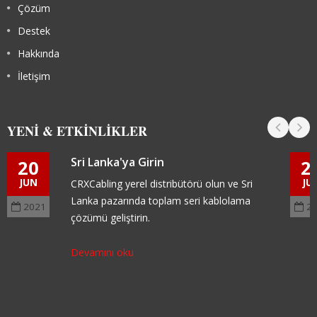
Çözüm
Destek
Hakkında
İletişim
YENI & ETKINLIKLER
Sri Lanka'ya Girin
20
2
JUN
JU
CRXCabling yerel distribütörü olun ve Sri
Lanka pazarında toplam seri kablolama
2021
2
çözümü geliştirin.
Devamını oku