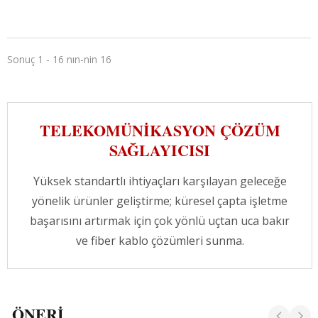
ortamlarında, net ve güvenli veri iletimlerini
hedefliyoruz. Uzun süreli antibakteriyel etki, aşırı
ortamlar için bir özelliklerden biridir. Diğeri ise
değiştirilebilir kısa renk klipsi tasarımı ile,
Sonuç 1 - 16 nın-nin 16
tanımlama kolaylığını sağlar ve farklı
uygulamaları etiketlemek için yedi renk seçeneği
sunar. CRXCabling profesyonel ekibi her zaman
hizmetinizdedir, ihtiyaçlarınızı karşılayan
TELEKOMÜNIKASYON ÇÖZÜM
çözümlerimizi tanıtmaktan memnuniyet
SAĞLAYICISI
duyuyoruz.
Yüksek standartlı ihtiyaçları karşılayan geleceğe
yönelik ürünler geliştirme; küresel çapta işletme
başarısını artırmak için çok yönlü uçtan uca bakır
ve fiber kablo çözümleri sunma.
ÖNERI