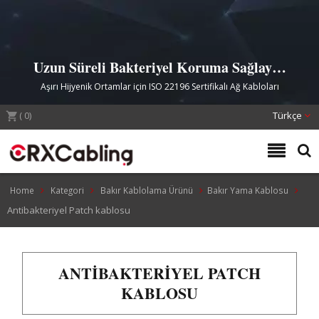
Uzun Süreli Bakteriyel Koruma Sağlayan
Antibakteriyel Patch Kablo
Aşırı Hijyenik Ortamlar için ISO 22196 Sertifikalı Ağ Kabloları
(
0
)
Türkçe
Home
Kategori
Bakır Kablolama Ürünü
Bakır Yama Kablosu
Antibakteriyel Patch kablosu
ANTIBAKTERIYEL PATCH
KABLOSU