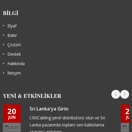
BILGI
Elyaf
Bakır
Çözüm
Destek
Hakkında
İletişim
YENI & ETKINLIKLER
Sri Lanka'ya Girin
20
2
JUN
JU
CRXCabling yerel distribütörü olun ve Sri
Lanka pazarında toplam seri kablolama
2021
2
çözümü geliştirin.