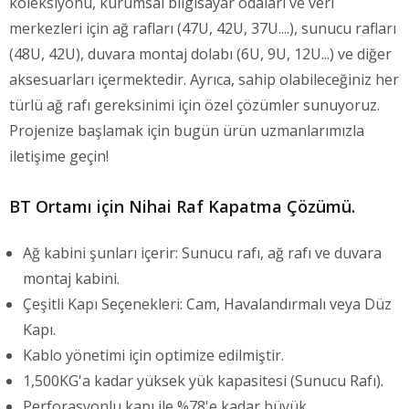
koleksiyonu, kurumsal bilgisayar odaları ve veri
merkezleri için ağ rafları (47U, 42U, 37U....), sunucu rafları
(48U, 42U), duvara montaj dolabı (6U, 9U, 12U...) ve diğer
aksesuarları içermektedir. Ayrıca, sahip olabileceğiniz her
türlü ağ rafı gereksinimi için özel çözümler sunuyoruz.
Projenize başlamak için bugün ürün uzmanlarımızla
iletişime geçin!
BT Ortamı için Nihai Raf Kapatma Çözümü.
Ağ kabini şunları içerir: Sunucu rafı, ağ rafı ve duvara
montaj kabini.
Çeşitli Kapı Seçenekleri: Cam, Havalandırmalı veya Düz
Kapı.
Kablo yönetimi için optimize edilmiştir.
1,500KG'a kadar yüksek yük kapasitesi (Sunucu Rafı).
Perforasyonlu kapı ile %78'e kadar büyük