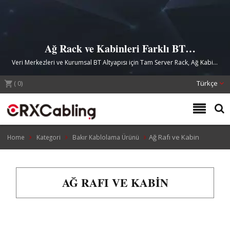
Ağ Rack ve Kabinleri Farklı BT
Ortamlarını Karşılıyor
Veri Merkezleri ve Kurumsal BT Altyapısı için Tam Server Rack, Ağ Kabini
ve Duvara Montaj Çözümleri
(
0
)
Türkçe
Ağ Rafı ve Kabin
Home
Kategori
Bakır Kablolama Ürünü
AĞ RAFI VE KABIN