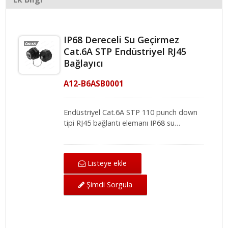
IP68 Dereceli Su Geçirmez
Cat.6A STP Endüstriyel RJ45
Bağlayıcı
A12-B6ASB0001
Endüstriyel Cat.6A STP 110 punch down
tipi RJ45 bağlantı elemanı IP68 su
geçirmez standartlarını karşılar ve PoE
plus uygulamalarını destekler. Açık hava
kablolama sistemi için, Ethernet geçişini
Listeye ekle
sağlamak ve kablolama sisteminin
çalışmasını garanti etmek temel ve
Şimdi Sorgula
zorunlu bir şeydir. RJ45 konektörlü su
geçirmez kapak ile artık bağlantı kopması
veya toz, pislik ve nemden kaynaklanan iç
hasar konusunda endişelenmenize gerek