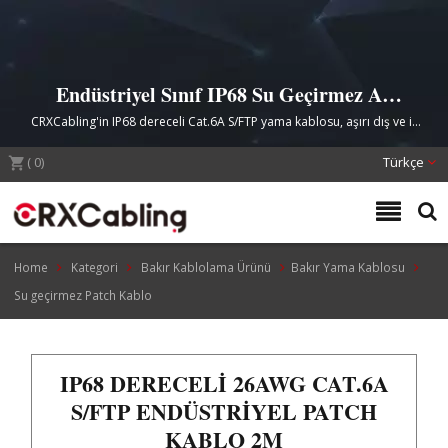
Endüstriyel Sınıf IP68 Su Geçirmez Ağ
Bağlantısı
CRXCabling'in IP68 dereceli Cat.6A S/FTP yama kablosu, aşırı dış ve iç
sert ortamlarda tam toz ve nem koruması ile güvenilir Gigabit Ethernet
(
0
)
performansı sunar.
Türkçe
Home
Kategori
Bakır Kablolama Ürünü
Bakır Yama Kablosu
Su geçirmez Patch Kablo
IP68 DERECELI 26AWG CAT.6A
S/FTP ENDÜSTRIYEL PATCH
KABLO 2M