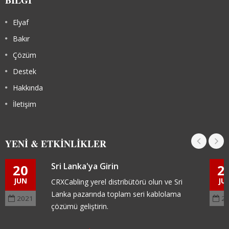
BILGI
Elyaf
Bakır
Çözüm
Destek
Hakkında
İletişim
YENI & ETKINLIKLER
Sri Lanka'ya Girin
20
2
JUN
JU
CRXCabling yerel distribütörü olun ve Sri
Lanka pazarında toplam seri kablolama
2021
2
çözümü geliştirin.