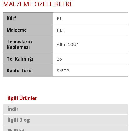
MALZEME ÖZELLIKLERI
Kılıf
PE
Malzeme
PBT
Temasların
Altın 50U"
Kaplaması
Tel Kalınlığı
26
Kablo Türü
S/FTP
İlgili Ürünler
İndir
İlgili Blog
Ek Bilgi