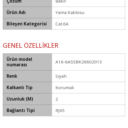
Çözüm
Bakır
Ürün Adı
Yama Kablosu
Bileşen Kategorisi
Cat.6A
GENEL ÖZELLIKLER
Ürün model
A16-6ASSBK26602013
numarası
Renk
Siyah
Kalkanlı Tip
Korumalı
Uzunluk (M)
2
Bağlantı Tipi
RJ45