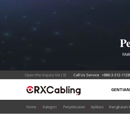
Pe
Mak
R
Open the inquiry list
(
0
)
Call Us Service
+886-3-312-1128
GENTIA
Rangkaian K
Home
Kategori
Penyelesaian
Aplikasi