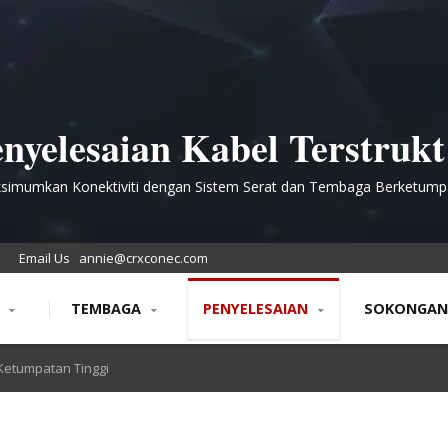
nyelesaian Kabel Terstruk
Berketumpatan Tinggi untu
simumkan Konektiviti dengan Sistem Serat dan Tembaga Berketump
Tinggi yang Canggih
angkaian yang Terhad Rua
Email Us
annie@crxconec.com
N
TEMBAGA
PENYELESAIAN
SOKONGA
etumpatan Tinggi