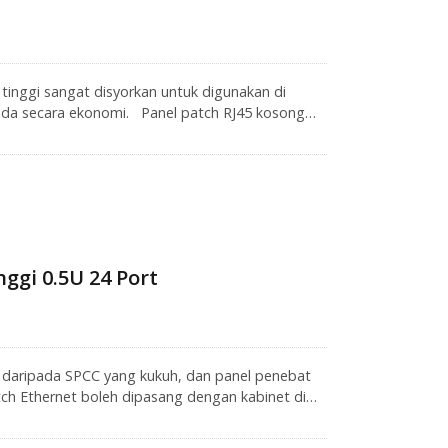
tinggi sangat disyorkan untuk digunakan di
nda secara ekonomi. Panel patch RJ45 kosong
nci atau pemasangan dinding, juga serasi
I, audio dan video. Panel patch UTP adalah
al pasti isyarat dan memudahkan penyelesaian
rbesar hati untuk menyediakan pelan pendawaian
ncangan pendawaian yang disesuaikan.
ggi 0.5U 24 Port
t daripada SPCC yang kukuh, dan panel penebat
ch Ethernet boleh dipasang dengan kabinet di
bentuk panel rangkaian 0.5U boleh memanfaatkan
, panel patch 24 port adalah cara pintar untuk