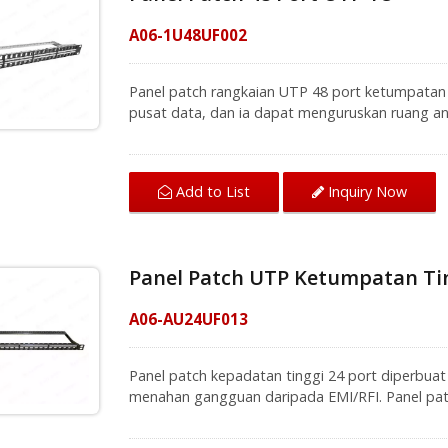
terstruktur.
A06-1U48UF002
Panel patch rangkaian UTP 48 port ketumpatan 
pusat data, dan ia dapat menguruskan ruang a
boleh dipasang dengan mudah dalam rak 1U 19 i
dengan penyesuai multimedia seperti USB, HDM
cara yang lebih jelas dan teratur untuk mengen
Inquiry Now
Add to List
masalah teknikal. Pasukan profesional kami be
lengkap, hubungi kami untuk mendapatkan pera
Panel Patch UTP Ketumpatan Tin
A06-AU24UF013
Panel patch kepadatan tinggi 24 port diperbua
menahan gangguan daripada EMI/RFI. Panel pat
pusat data atau bangunan komersial, dan reka 
ruang secara ekonomi. Dalam persekitaran kabel