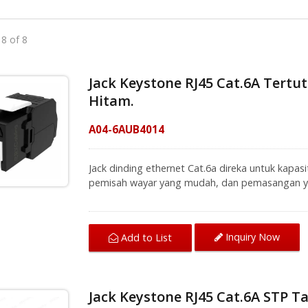
 8 of 8
Jack Keystone RJ45 Cat.6A Tert
Hitam.
A04-6AUB4014
Jack dinding ethernet Cat.6a direka untuk kapasi
pemisah wayar yang mudah, dan pemasangan y
tetap, gunakan untuk mengikat kabel dengan k
terjatuh. Jack keystone sesuai untuk pemasang
(Nombor model: A15-D002) disyorkan jika pe
Inquiry Now
Add to List
yang banyak untuk dilakukan. Jek keystone cat6
sehingga 10Gbps melalui 100 meter dengan kabe
disyorkan untuk menggunakan jek ini yang merupa
mencapai pemasangan terbaik dalam pengkabela
Jack Keystone RJ45 Cat.6A STP T
penutup muka di kawasan kerja pengkabelan ca