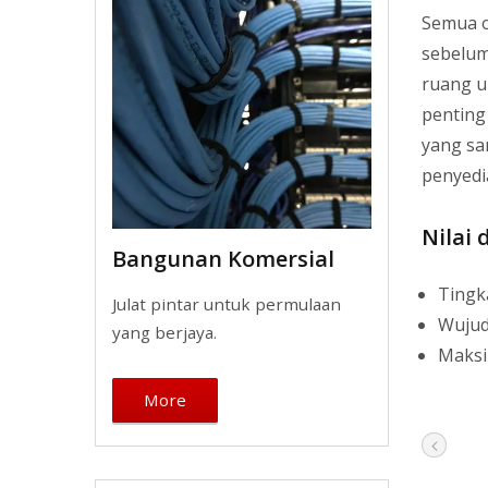
Semua o
sebelum
ruang u
penting
yang sa
penyedi
Nilai
Bangunan Komersial
Tingk
Julat pintar untuk permulaan
Wujud
yang berjaya.
Maksi
More