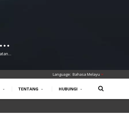
tur
k
atan
ng
Bahasa Melayu
N
TENTANG
HUBUNGI