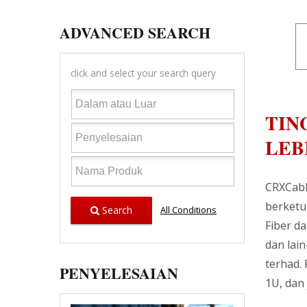
ADVANCED SEARCH
click and select your search query
TIN
LEB
CRXCabl
berketu
Search
All Conditions
Fiber da
dan lai
terhad. 
PENYELESAIAN
1U, dan 