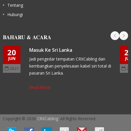
Tentang
Hubungi
BAHARU & ACARA
Masuk Ke Sri Lanka
20
2
JUN
JU
Jadi pengedar tempatan CRXCabling dan
kembangkan penyelesaian kabel siri total di
2021
2
pasaran Sri Lanka.
Read More
Copyright © 2026
CRXCabling
. All Rights Reserved.