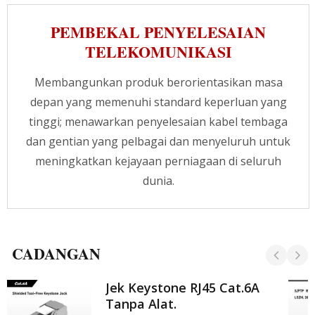
adalah serasi dengan semua peralatan rak
standard 19 inci. Elemen yang kukuh boleh
PEMBEKAL PENYELESAIAN
memuatkan 1500 kg, tahan lasak dan tahan
TELEKOMUNIKASI
lama, dan boleh menyimpan pelayan anda
dengan selamat. Rak pelayan adalah
penyelesaian ideal untuk persekitaran pusat
Membangunkan produk berorientasikan masa
data yang menuntut dengan pelayan,
depan yang memenuhi standard keperluan yang
rangkaian, dan peranti telekom. Kami juga
tinggi; menawarkan penyelesaian kabel tembaga
menyediakan set lengkap aksesori pilihan untuk
kabinet data, seperti rak tetap, laci
dan gentian yang pelbagai dan menyeluruh untuk
penyimpanan, laci papan kekunci, pemisah
meningkatkan kejayaan perniagaan di seluruh
panel depan, dan rak boleh tarik, hubungi pakar
dunia.
kami untuk maklumat lengkap.
CADANGAN
Jek Keystone RJ45 Cat.6A
Tanpa Alat.