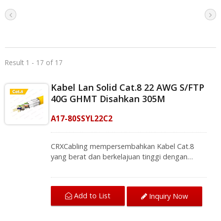
Result 1 - 17 of 17
Kabel Lan Solid Cat.8 22 AWG S/FTP
40G GHMT Disahkan 305M
A17-80SSYL22C2
CRXCabling mempersembahkan Kabel Cat.8
yang berat dan berkelajuan tinggi dengan
rangkaian model terkini dari siri kabel
terstruktur, dan menawarkan masa depan yang
boleh dipercayai untuk rangkaian berprestasi
Add to List
Inquiry Now
tinggi anda. Dengan perlindungan yang
diperkukuh, setiap pasangan dengan
perlindungan foil aluminium dan anyaman