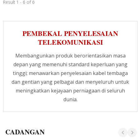
Patching kami mempunyai reka bentuk boot
Result 1 - 6 of 6
yang padat dan tidak terjebak, dengan
ketegangan yang dipercayai untuk ketahanan.
Untuk memastikan sambungan yang boleh
dipercayai, kami menggunakan 50 U" kontak
PEMBEKAL PENYELESAIAN
bersalut emas untuk ketahanan terhadap
TELEKOMUNIKASI
kakisan maksimum, dan juga IDC terbina dalam
pada penyambung untuk meningkatkan
prestasinya. CRXCabling menyediakan
Membangunkan produk berorientasikan masa
keseluruhan produk siri Cat.8 yang Disahkan
depan yang memenuhi standard keperluan yang
GHMT. Matlamat kami adalah untuk
tinggi; menawarkan penyelesaian kabel tembaga
mewujudkan persekitaran IT yang standard
tinggi untuk sistem kabel. Jika anda ingin
dan gentian yang pelbagai dan menyeluruh untuk
mendapatkan maklumat tentang perancangan
meningkatkan kejayaan perniagaan di seluruh
pendawaian yang sesuai, sila hubungi pasukan
dunia.
kami sekarang!
CADANGAN