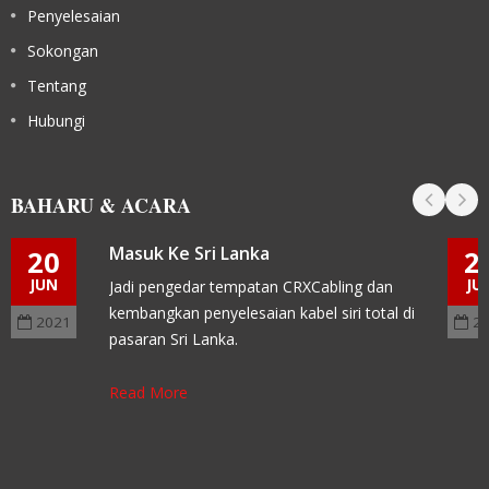
Penyelesaian
Sokongan
Tentang
Hubungi
BAHARU & ACARA
Masuk Ke Sri Lanka
20
2
JUN
JU
Jadi pengedar tempatan CRXCabling dan
kembangkan penyelesaian kabel siri total di
2021
2
pasaran Sri Lanka.
Read More