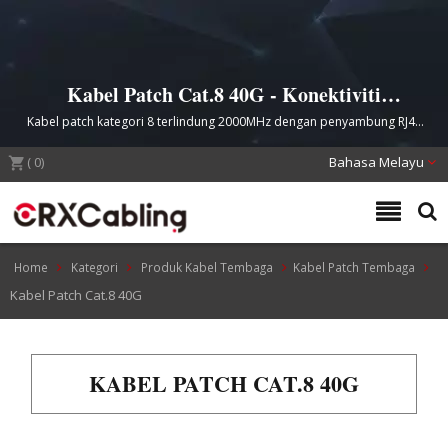
Kabel Patch Cat.8 40G - Konektiviti
Pusat Data Berkelajuan Tinggi
Kabel patch kategori 8 terlindung 2000MHz dengan penyambung RJ45
3-prong yang dipatenkan untuk infrastruktur rangkaian 40G yang stabil
(
0
)
Bahasa Melayu
Home
Kategori
Produk Kabel Tembaga
Kabel Patch Tembaga
Kabel Patch Cat.8 40G
KABEL PATCH CAT.8 40G