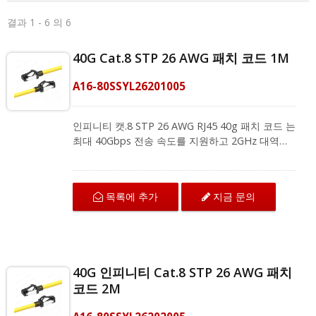
결과 1 - 6 의 6
40G Cat.8 STP 26 AWG 패치 코드 1M
A16-80SSYL26201005
인피니티 캣.8 STP 26 AWG RJ45 40g 패치 코드 는
최대 40Gbps 전송 속도를 지원하고 2GHz 대역폭
에 도달할 수 있습니다. 이는 고성능 네트워크의 미
래 대비에 효과적이며 모든 카테고리 애플리케이션
과 역호환됩니다. 캣.8 패치 코드는 데이터 센터, 서
목록에 추가
지금 문의
버룸, 실험실 및 대규모 기업 네트워크와 같은 요구
가 많은 고대역폭 환경에 가장 적합한 동반자입니
다. CRXCabling 40G 패치 코드는 내구성을 위한
스트레인 릴리프가 있는 컴팩트한 스내글리스 부트
디자인을 특징으로 합니다. 신뢰할 수 있는 연결을
40G 인피니티 Cat.8 STP 26 AWG 패치
보장하기 위해 최대 부식 저항을 위해 50U" 금도금
코드 2M
접점을 사용하며, 100% 맨 구리 와이어도 사용합니
다. CRXCabling은 키스톤 잭, 필드 종단 플러그,