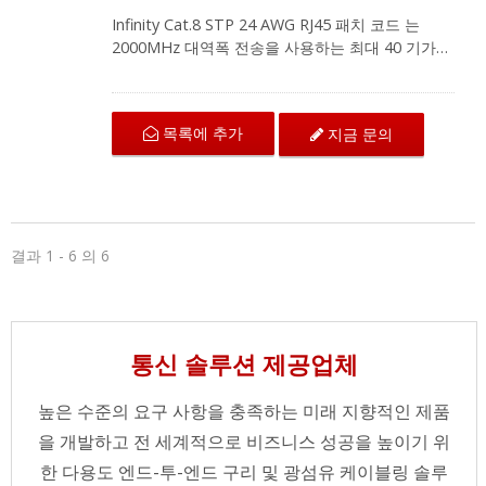
을 만드는 것입니다. 적합한 배선 계획에 대한 정보
Infinity Cat.8 STP 24 AWG RJ45 패치 코드 는
를 원하시면 지금 저희 팀에 연락해 주세요!
2000MHz 대역폭 전송을 사용하는 최대 40 기가비
트 이더넷 애플리케이션에서 우수한 성능을 위해
설계되었습니다. 이는 고성능 네트워크를 위한 효
과적인 미래 대비 기술입니다. Cat.8 패치 코드는
목록에 추가
지금 문의
데이터 센터, 서버룸 및 대규모 기업 네트워크와 같
은 고대역폭 케이블링 시스템의 최상의 동반자입니
다. 우리의 패치 코드에는 내구성을 위한 스트레인
릴리프가 있는 컴팩트한 스냅리스 부트 디자인이
특징입니다. 신뢰할 수 있는 연결을 보장하기 위해
최대 부식 저항을 위해 50U" 금도금 접점을 사용하
결과 1 - 6 의 6
며, 성능을 향상시키기 위해 커넥터에 내장된 IDC
도 포함되어 있습니다. CRXCabling는 전체
GHMT 인증 Cat.8 시리즈 제품을 제공합니다. 우리
의 목표는 케이블링 시스템을 위한 고표준 IT 환경
통신 솔루션 제공업체
을 만드는 것입니다. 적합한 배선 계획에 대한 정보
를 원하시면 지금 저희 팀에 연락해 주세요!
높은 수준의 요구 사항을 충족하는 미래 지향적인 제품
을 개발하고 전 세계적으로 비즈니스 성공을 높이기 위
한 다용도 엔드-투-엔드 구리 및 광섬유 케이블링 솔루