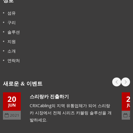
정보
섬유
구리
솔루션
지원
소개
연락처
새로운 & 이벤트
스리랑카 진출하기
20
2
JUN
JU
CRXCabling의 지역 유통업체가 되어 스리랑
카 시장에서 전체 시리즈 카블링 솔루션을 개
2021
2
발하세요.