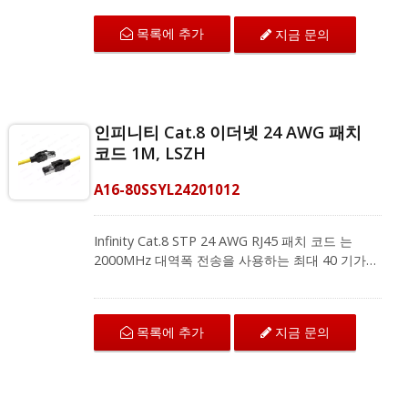
션과의 하위 호환성을 제공합니다. 캣.8 패치 코드
목록에 추가
지금 문의
는 데이터 센터, 서버룸, 실험실 및 대규모 기업 네
트워크와 같은 요구가 많은 고대역폭 환경에 가장
적합한 동반자입니다. 우리 패치 코드에는 내구성
을 위한 스트레인 릴리프가 있는 컴팩트한 스내글
리스 부트 디자인이 특징입니다. 신뢰할 수 있는 연
인피니티 Cat.8 이더넷 24 AWG 패치
결을 보장하기 위해 최대 부식 저항을 위해 50U" 금
코드 1M, LSZH
도금 접점을 사용하며, 100% 맨 구리 와이어도 사
용합니다. CRXCabling은 키스톤 잭, 필드 종단 플
A16-80SSYL24201012
러그, 패치 코드 및 수평 케이블을 포함한 전체
GHMT 인증 Cat.8 시리즈 제품을 제공합니다.
100% 공장 테스트를 통해 품질과 성능을 보장합니
Infinity Cat.8 STP 24 AWG RJ45 패치 코드 는
다.
2000MHz 대역폭 전송을 사용하는 최대 40 기가비
트 이더넷 애플리케이션에서 우수한 성능을 위해
설계되었습니다. 이는 고성능 네트워크를 위한 효
과적인 미래 대비 기술입니다. Cat.8 패치 코드는
목록에 추가
지금 문의
데이터 센터, 서버룸 및 대규모 기업 네트워크와 같
은 고대역폭 케이블링 시스템의 최상의 동반자입니
다. CRXCabling 40G 패치 코드의 특징은 컴팩트
한 걸림 방지 부트 디자인과 내구성을 위한 스트레