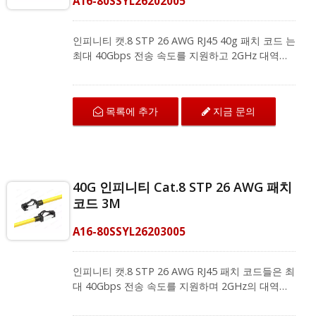
A16-80SSYL26202005
패치 코드 및 수평 케이블을 포함한 전체 GHMT 인
증 Cat.8 시리즈 제품을 제공합니다. 100% 공장 테
스트를 통해 품질과 성능을 보장합니다.
인피니티 캣.8 STP 26 AWG RJ45 40g 패치 코드 는
최대 40Gbps 전송 속도를 지원하고 2GHz 대역폭
에 도달할 수 있습니다. 이는 고성능 네트워크의 미
래 대비에 효과적이며 모든 카테고리 애플리케이션
과 역호환됩니다. 캣.8 패치 코드는 데이터 센터, 서
목록에 추가
지금 문의
버룸, 실험실 및 대규모 기업 네트워크와 같은 요구
가 많은 고대역폭 환경에 가장 적합한 동반자입니
다. 우리 패치 코드에는 내구성을 위한 스트레인
릴리프가 있는 컴팩트한 스내글리스 부트 디자인이
특징입니다. 신뢰할 수 있는 연결을 보장하기 위해
40G 인피니티 Cat.8 STP 26 AWG 패치
최대 부식 저항을 위해 50U" 금도금 접점을 사용하
코드 3M
며, 100% 맨 구리 와이어도 사용합니다.
CRXCabling은 키스톤 잭, 필드 종단 플러그, 패치
A16-80SSYL26203005
코드 및 수평 케이블을 포함한 전체 GHMT 인증
Cat.8 시리즈 제품을 제공합니다. 100% 공장 테스
트를 통해 품질과 성능을 보장합니다.
인피니티 캣.8 STP 26 AWG RJ45 패치 코드들은 최
대 40Gbps 전송 속도를 지원하며 2GHz의 대역폭
에 도달할 수 있습니다. 이는 고성능 네트워크의 미
래 대비에 효과적이며, 모든 카테고리 애플리케이