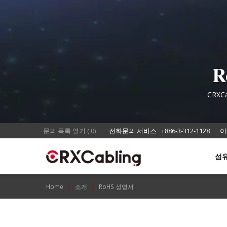
R
CRXC
문의 목록 열기
(
0
)
전화문의 서비스
+886-3-312-1128
이
섬
Home
소개
RoHS 성명서