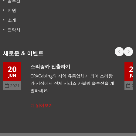
솔루션
지원
소개
연락처
새로운 & 이벤트
스리랑카 진출하기
20
2
JUN
JU
CRXCabling의 지역 유통업체가 되어 스리랑
카 시장에서 전체 시리즈 카블링 솔루션을 개
2021
2
발하세요.
더 읽어보기