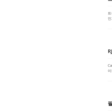
트
인
선
다.
R
C
이
블
C
필