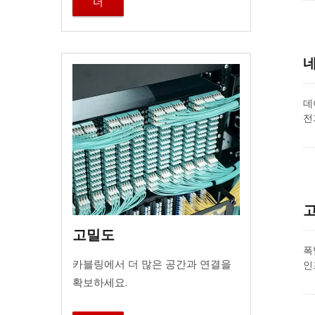
어
더
항
제
네
데
전
연
C
C
규
고
고밀도
폭
카블링에서 더 많은 공간과 연결을
인
라
확보하세요.
그