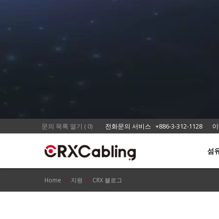
문의 목록 열기
(
0
)
전화문의 서비스
+886-3-312-1128
이
섬
Home
지원
CRX 블로그