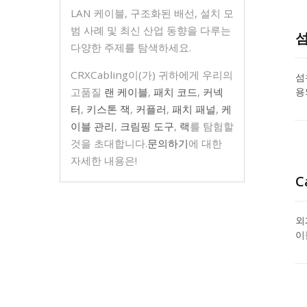
사
LAN 케이블, 구조화된 배선, 설치 모
대
범 사례 및 최신 산업 동향을 다루는
섬
다양한 주제를 탐색하세요.
CRXCabling이(가) 귀하에게 우리의
섬
고품질
랜 케이블
,
패치 코드
,
커넥
용
섬
터
,
키스톤 잭
,
커플러
,
패치 패널
,
케
에
이블 관리
,
크림핑 도구
,
랙
를 탐험할
것을 초대합니다.
문의하기
에 대한
자세한 내용은!
C
외
이
이
수
B
만