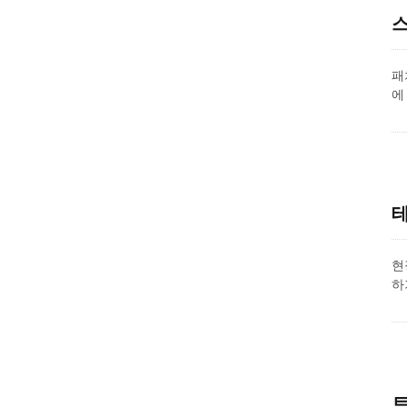
스
패
에
배
공
테
현
하
터
터
단
트