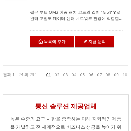
짧은 부트 OM3 이중 패치 코드의 길이 18.5mm로
인해 고밀도 데이터 센터 네트워크 환경에 적합합
니다. LC에서 LC로 연결되는 OM3 섬유 패치 코드
는 구부림 저항 섬유로 뛰어난 기계적 보호와 IEC
및 ANSI/TIA 표준에 따른 우수한 전송 품질을 제공
목록에 추가
지금 문의
합니다. 다중 모드 이중 패치 코드는 지역 네트워크,
광섬유 통신 시스템 및 CATV 응용 프로그램을 위
한 광섬유 장비와 호환됩니다.
결과 1 - 24 의 234
01
02
03
04
05
06
07
08
09
10
통신 솔루션 제공업체
높은 수준의 요구 사항을 충족하는 미래 지향적인 제품
을 개발하고 전 세계적으로 비즈니스 성공을 높이기 위