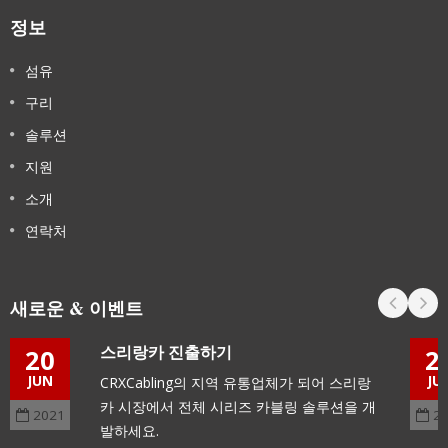
정보
섬유
구리
솔루션
지원
소개
연락처
새로운 & 이벤트
스리랑카 진출하기
20
2
JUN
JU
CRXCabling의 지역 유통업체가 되어 스리랑
카 시장에서 전체 시리즈 카블링 솔루션을 개
2021
2
발하세요.