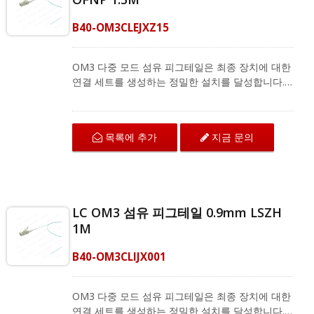
B40-OM3CLEJXZ15
OM3 다중 모드 섬유 피그테일은 최종 장치에 대한
연결 세트를 생성하는 정밀한 설치를 달성합니다.
LC OM3 섬유 커넥터는 고밀도 패치 애플리케이션
을 충족하는 케이블링을 위해 공간을 절약합니다.
이 커넥터는 TIA/EIA-568-B.3 표준을 충족하며 섬
목록에 추가
지금 문의
유 광케이블 종단을 최상의 성능으로 제공합니다.
OM3 섬유 피그테일은 CATV 유형 FTTH, FTTB
및 FTTP 시스템의 광섬유 분배 프레임(ODF) 및 스
플라이싱 박스와 같은 현장 종단 응용 프로그램에
서 융합 스플라이싱을 지원합니다. CRXCabling은
LC OM3 섬유 피그테일 0.9mm LSZH
다양한 단일 모드 및 다중 모드 섬유 피그테일을 제
1M
공하며, 전체 제품 정보는 저희에게 문의하십시오.
B40-OM3CLIJX001
OM3 다중 모드 섬유 피그테일은 최종 장치에 대한
연결 세트를 생성하는 정밀한 설치를 달성합니다.