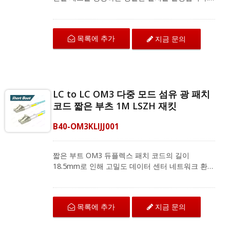
LC OM3 섬유 커넥터는 고밀도 패치 애플리케이션
을 충족하는 케이블링을 위해 공간을 절약합니다.
이 커넥터는 TIA/EIA-568-B.3 표준을 충족하며 섬
목록에 추가
지금 문의
유 광케이블 종단을 최상의 성능으로 제공합니다.
OM3 섬유 피그테일은 CATV 유형 FTTH, FTTB
및 FTTP 시스템의 광섬유 분배 프레임(ODF) 및 스
플라이싱 박스와 같은 현장 종단 응용 프로그램에
서 융합 스플라이싱을 지원합니다. CRXCabling은
LC to LC OM3 다중 모드 섬유 광 패치
다양한 단일 모드 및 다중 모드 섬유 피그테일을 제
코드 짧은 부츠 1M LSZH 재킷
공하며, 전체 제품 정보는 저희에게 문의하십시오.
B40-OM3KLIJJ001
짧은 부트 OM3 듀플렉스 패치 코드의 길이
18.5mm로 인해 고밀도 데이터 센터 네트워크 환경
에 적합합니다. LC에서 LC로 연결되는 OM3 섬유
패치 코드는 구부림 저항 섬유로 뛰어난 기계적 보
호와 IEC 및 ANSI/TIA 표준에 따른 우수한 전송 품
목록에 추가
지금 문의
질을 제공합니다. 다중 모드 듀플렉스 패치 코드는
지역 네트워크, 광섬유 통신 시스템 및 CATV 애플