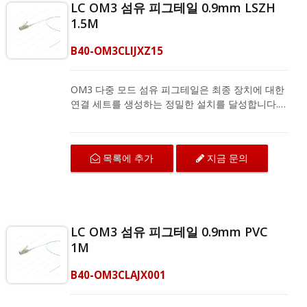
LC OM3 섬유 피그테일 0.9mm LSZH
1.5M
B40-OM3CLIJXZ15
OM3 다중 모드 섬유 피그테일은 최종 장치에 대한
연결 세트를 생성하는 정밀한 설치를 달성합니다.
LC OM3 섬유 커넥터는 고밀도 패치 애플리케이션
을 충족하는 케이블링을 위해 공간을 절약합니다.
이 커넥터는 TIA/EIA-568-B.3 표준을 충족하며 섬
목록에 추가
지금 문의
유 광케이블 종단을 최상의 성능으로 제공합니다.
OM3 섬유 피그테일은 CATV 유형 FTTH, FTTB
및 FTTP 시스템의 광섬유 분배 프레임(ODF) 및 스
플라이싱 박스와 같은 현장 종단 응용 프로그램에
서 융합 스플라이싱을 지원합니다. CRXCabling은
LC OM3 섬유 피그테일 0.9mm PVC
다양한 단일 모드 및 다중 모드 섬유 피그테일을 제
1M
공하며, 전체 제품 정보는 저희에게 문의하십시오.
B40-OM3CLAJX001