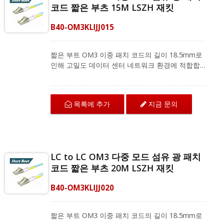
코드 짧은 부츠 15M LSZH 재킷
B40-OM3KLIJJ015
짧은 부트 OM3 이중 패치 코드의 길이 18.5mm로
인해 고밀도 데이터 센터 네트워크 환경에 적합합
니다. LC에서 LC로 연결되는 OM3 섬유 패치 코드
는 구부림 저항 섬유로 뛰어난 기계적 보호와 IEC
및 ANSI/TIA 표준에 따른 우수한 전송 품질을 제공
목록에 추가
지금 문의
합니다. 다중 모드 이중 패치 코드는 지역 네트워크,
광섬유 통신 시스템 및 CATV 응용 프로그램을 위
한 광섬유 장비와 호환됩니다.
LC to LC OM3 다중 모드 섬유 광 패치
코드 짧은 부츠 20M LSZH 재킷
B40-OM3KLIJJ020
짧은 부트 OM3 이중 패치 코드의 길이 18.5mm로