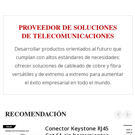
LSZH resistente y está compuesto por 100%
de hilos de cobre desnudo. Utiliza contactos
chapados en oro de 50 micrones para
proporcionar una conductividad superior. El
PROVEEDOR DE SOLUCIONES
cableado estructurado puede conectar
DE TELECOMUNICACIONES
diferentes tipos de equipos de manera
arbitraria, y también puede soportar cualquier
producto de red que cumpla con los
Desarrollar productos orientados al futuro que
estándares y soportar diversas estructuras de
cumplan con altos estándares de necesidades;
red. CRXCabling ofrece productos y servicios
ofrecer soluciones de cableado de cobre y fibra
completos, por favor contacte a nuestros
especialistas para más información.
versátiles y de extremo a extremo para aumentar
el éxito empresarial en todo el mundo.
RECOMENDACIÓN
Conector Keystone RJ45