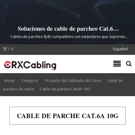
Soluciones de cable de parcheo Cat.6A
10G de alto rendimiento.
Cables de parcheo RJ45 compatibles con estándares que soportan
hasta 500 MHz para aplicaciones de centros de datos y redes
(
0
)
comerciales.
Español
Home
Categoría
Producto de Cableado de Cobre
Cable de
Cable de parche Cat.6A 10G
parcheo de cobre
CABLE DE PARCHE CAT.6A 10G