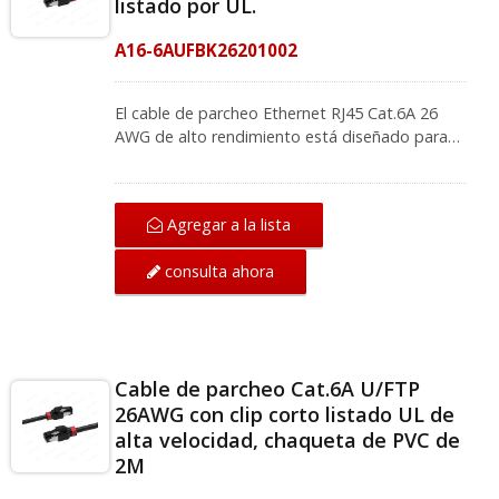
listado por UL.
A16-6AUFBK26201002
El cable de parcheo Ethernet RJ45 Cat.6A 26
AWG de alto rendimiento está diseñado para
cumplir con los estándares ANSI / TIA-568.2-D
e ISO / IEC 11801, y soporta Cat.6A. redes que
funcionan hasta 500 MHz aplicaciones. Para
Agregar a la lista
garantizar una conductividad superior,
CRXCabling utiliza contactos chapados en oro
consulta ahora
de 50 micrones para el conector RJ45, y
también ofrece una funda LSZH resistente y
está compuesta por cables de cobre desnudo
al 100%. Proporciona conectividad universal
para componentes de red LAN como PCs,
Cable de parcheo Cat.6A U/FTP
servidores de computadoras, centros de datos
26AWG con clip corto listado UL de
y edificios comerciales. Crear una solución fácil
alta velocidad, chaqueta de PVC de
de usar, los clips de color cortos
2M
intercambiables en el cable de parcheo RJ45
son su artículo ideal. Permite la conveniencia de