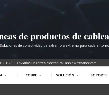
neas de productos de cable
estructurado completas
Soluciones de conectividad de extremo a extremo para cada entorn
312-1128
Envíanos un correo electrónico
annie@crxconec.com
RA
COBRE
SOLUCIÓN
SOPORTE