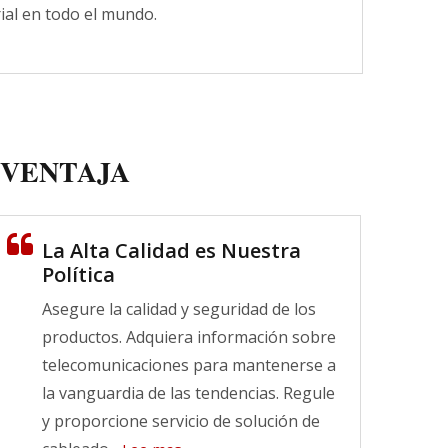
ial en todo el mundo.
VENTAJA
Panel de parche de
La Alta Calidad es Nuestra
fibra LGX
Política
multifuncional
Asegure la calidad y seguridad de los
Opciones flexibles para el
productos. Adquiera información sobre
sistema de cableado de fibra.
telecomunicaciones para mantenerse a
Lee mas
la vanguardia de las tendencias. Regule
y proporcione servicio de solución de