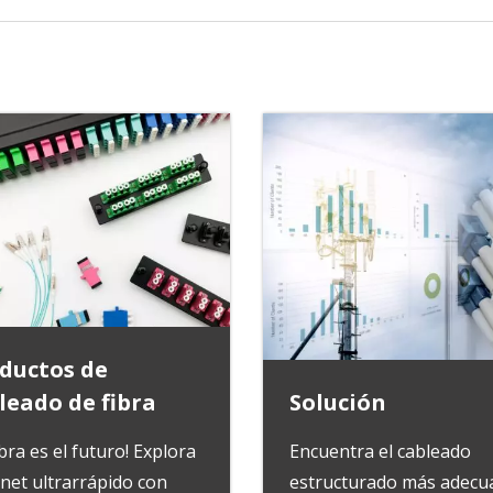
ductos de
leado de fibra
Solución
ibra es el futuro! Explora
Encuentra el cableado
rnet ultrarrápido con
estructurado más adecu