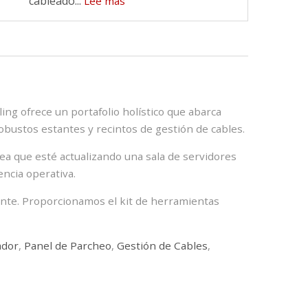
cableado...
Lee mas
ng ofrece un portafolio holístico que abarca
obustos estantes y recintos de gestión de cables.
sea que esté actualizando una sala de servidores
encia operativa.
iente. Proporcionamos el kit de herramientas
ador
,
Panel de Parcheo
,
Gestión de Cables
,