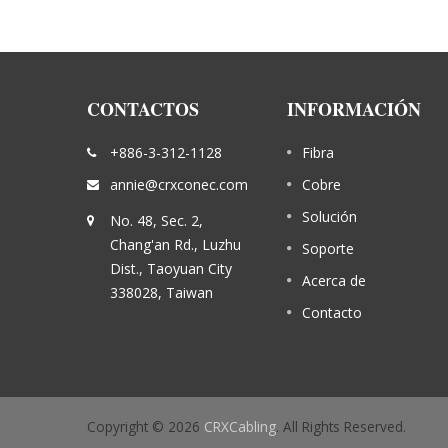
CONTACTOS
INFORMACIÓN
03
Título de Noticias o Evento 04
+886-3-312-1128
Fibra
20
APR
 noticias
Aquí está el espacio para eventos, noticia
annie@crxconec.com
Cobre
empresa.
o cualquier información sobre su empresa
2017
Solución
No. 48, Sec. 2,
50
Solo se mostrarán alrededor de 150
Chang'an Rd., Luzhu
Soporte
caracteres.
Dist., Taoyuan City
Acerca de
338028, Taiwan
Lee mas
Contacto
Copyright © 2026
CRXCabling
. All Rights Reserved.