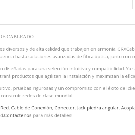
cableado...
Lee mas
 DE CABLEADO
 diversos y de alta calidad que trabajen en armonía. CRXCabli
uencia hasta soluciones avanzadas de fibra óptica, junto con r
 diseñadas para una selección intuitiva y compatibilidad. Ya 
rá productos que agilizan la instalación y maximizan la efici
uitivo, pruebas rigurosas y un compromiso con el éxito del cl
 construir redes de clase mundial.
 Red
,
Cable de Conexión
,
Conector
,
Jack piedra angular
,
Acopl
d.
Contáctenos
para más detalles!