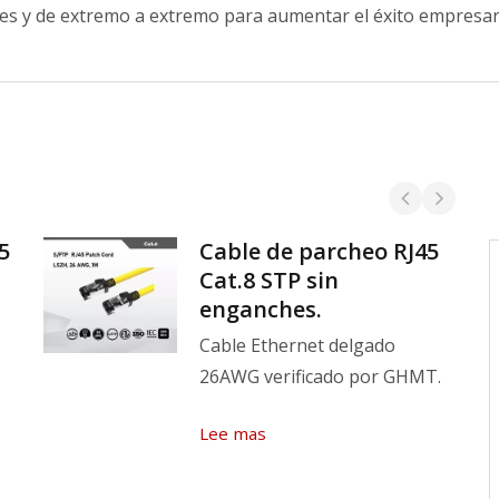
iles y de extremo a extremo para aumentar el éxito empresar
5
Cable de parcheo RJ45
La Alta Calidad es Nuestra
Cat.8 STP sin
Política
enganches.
Asegure la calidad y seguridad de los
Cable Ethernet delgado
productos. Adquiera información sobre
26AWG verificado por GHMT.
telecomunicaciones para mantenerse a
Lee mas
la vanguardia de las tendencias. Regule
y proporcione servicio de solución de