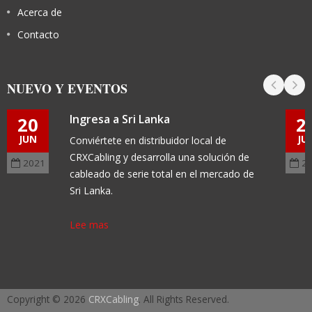
Acerca de
Contacto
NUEVO Y EVENTOS
Ingresa a Sri Lanka
20
2
JUN
JU
Conviértete en distribuidor local de
CRXCabling y desarrolla una solución de
2021
2
cableado de serie total en el mercado de
Sri Lanka.
Lee mas
Copyright © 2026
CRXCabling
. All Rights Reserved.