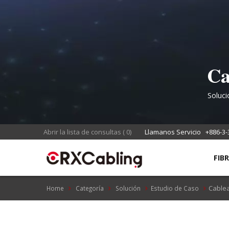
Ca
e
Soluci
Abrir la lista de consultas
(
0
)
Llamanos Servicio
+886-3-
FIB
Cablea
Home
Categoría
Solución
Estudio de Caso