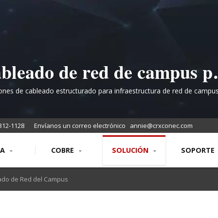
bleado de red de campus p
scuelas, universidades y siti
ones de cableado estructurado para infraestructura de red de campus
edificio
empresariales
312-1128
Envíanos un correo electrónico
annie@crxconec.com
RA
COBRE
SOLUCIÓN
SOPORTE
do de Red del Campus