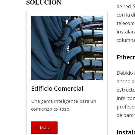
SOLUCIÓN
de red. 
con la d
telecom
instalar
columna
Ethern
Debido a
ancho d
Edificio Comercial
estructu
intercon
Una gama inteligente para un
profeso
comienzo exitoso.
de parc
Más
Instal