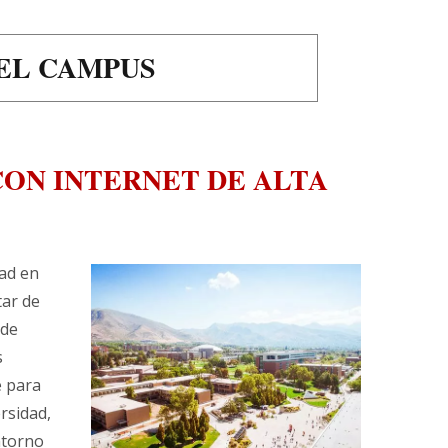
EL CAMPUS
CON INTERNET DE ALTA
dad en
tar de
 de
s
e para
ersidad,
ntorno