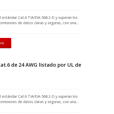
s información.
 estándar Cat.6 TIA/EIA-568.2-D y superan los
smisiones de datos claras y seguras, con una
% que reduce la diafonía de extremo cercano
 deseados de cables durante la instalación.
 Gigabit, se utiliza el cable de parche Cat.6 en
ora
ideo que requieren un alto ancho de banda. Como
nuestro conector RJ45 Cat.6 sin apantallar
terferencia y la diafonía alienígena. Soporta
a 26 AWG, y es compatible con paneles de
at.6 de 24 AWG listado por UL de
 puertos. Los cables de parcheo coloridos
ANSI/TIA-606 en cableado estructurado. Si tienes
nvía la consulta para obtener más información
 estándar Cat.6 TIA/EIA-568.2-D y superan los
smisiones de datos claras y seguras, con una
% que reduce la diafonía de extremo cercano
 deseados de cables durante la instalación.