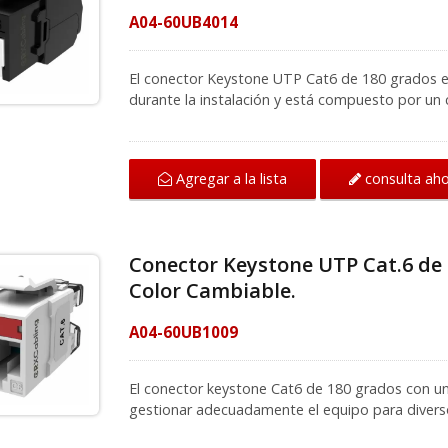
A04-60UB4014
El conector Keystone UTP Cat6 de 180 grados es 
durante la instalación y está compuesto por un c
Keystone de tamaño delgado también es adecua
densidad. Una vez que se completa el cableado, e
keystone cat6 soporta el cableado T568A y T56
consulta ah
Agregar a la lista
es adecuado para cables de categoría 6 de 22 
conector Keystone CAT6 es muy adecuado para 
domésticas, oficinas y otros proyectos. Tambié
montaje en superficie o instalación de placas de
Conector Keystone UTP Cat.6 de 
la Categoría 6 y se ajusta a la norma TIA/EIA 5
Color Cambiable.
cableado para diferentes áreas, nuestro equipo p
mejor solución de nuestra parte.
A04-60UB1009
El conector keystone Cat6 de 180 grados con u
gestionar adecuadamente el equipo para divers
Cat6 es fácil de perforar y admite cableado T5