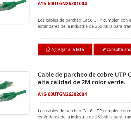
favor contacte a nuestros especialistas para má
A16-60UTGN26301004
Los cables de parcheo Cat.6 UTP cumplen con el
estándares de la industria de 250 MHz para tran
construcción de cable de cobre desnudo al 100
(NEXT). La bota moldeada previene enganches no
Para redes de computadoras de Ethernet rápido y
consulta ah
Agregar a la lista
aplicaciones de distribución de voz, datos o v
proveedor de soluciones de series de cableado, 
(modelo: A04-60UB4014) resiste eficazmente la in
cables sólidos y trenzados apantallados de 23 
Cable de parcheo de cobre UTP C
parcheo tipo keystone de 1U de 24 puertos y 48
alta calidad de 2M color verde.
soportan el sistema de codificación de colores 
más intereses en productos de la serie Cat.6, e
para tu proyecto.
A16-60UTGN26302004
Los cables de parcheo Cat.6 UTP cumplen con el
estándares de la industria de 250 MHz para tran
construcción de cable de cobre desnudo al 100
(NEXT). La bota moldeada previene enganches no