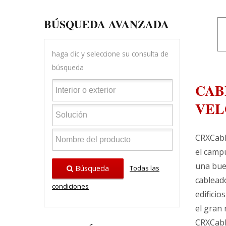
BÚSQUEDA AVANZADA
haga clic y seleccione su consulta de
búsqueda
CAB
VEL
CRXCabli
el campu
una buen
Búsqueda
Todas las
cableado
condiciones
edificio
el gran 
CRXCabli