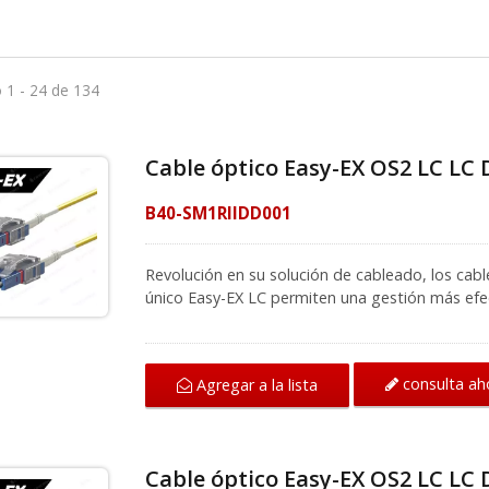
 1 - 24 de 134
Cable óptico Easy-EX OS2 LC LC
B40-SM1RIIDD001
Revolución en su solución de cableado, los cab
único Easy-EX LC permiten una gestión más efect
de cable óptico patentados permiten a los usuar
LC a LC con facilidad y reducir el riesgo de daña
multimodo de dos núcleos y modo único redon
consulta ah
Agregar a la lista
extremos y comparte una funda, lo que permite
solo cable. El extremo limpio y sin rayones pued
transmisión de señales de fibra. Con el entor
dependiente de soluciones de alta velocidad y a
Cable óptico Easy-EX OS2 LC LC
una gestión efectiva de cables es una solución