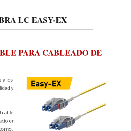
BRA LC EASY-EX
IBLE PARA CABLEADO DE
 a los
lidad y
l cable
acio en
torno,