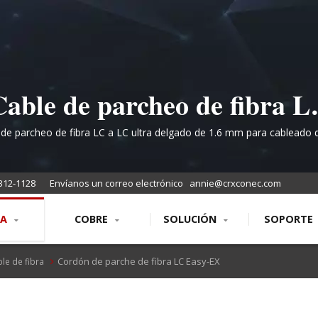
Cable de parcheo de fibra L
flexible con tecnología de
 de parcheo de fibra LC a LC ultra delgado de 1.6 mm para cableado d
densidad con fácil gestión de polaridad
intercambio de polaridad
312-1128
Envíanos un correo electrónico
annie@crxconec.com
patentada
RA
COBRE
SOLUCIÓN
SOPORTE
Cordón de parche de fibra LC Easy-EX
le de fibra