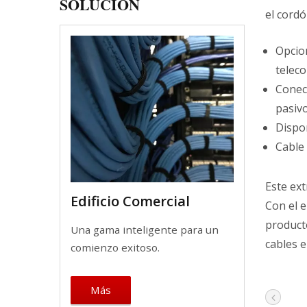
SOLUCIÓN
el cord
Opcio
telec
Conect
pasiv
Dispon
Cable
Este ext
Edificio Comercial
Con el e
producto
Una gama inteligente para un
cables 
comienzo exitoso.
Más