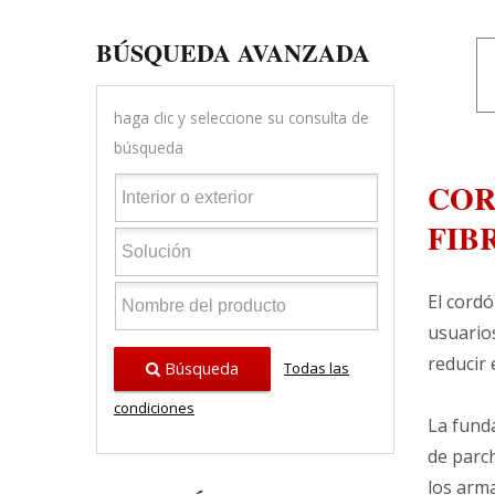
BÚSQUEDA AVANZADA
haga clic y seleccione su consulta de
búsqueda
COR
FIB
El cord
usuarios
reducir 
Búsqueda
Todas las
condiciones
La funda
de parch
los arma