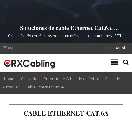
Soluciones de cable Ethernet Cat.6A
profesionales para infraestructura de red
Cables Cat.6A certificados por UL en múltiples construcciones - S/FTP,
de alta velocidad
FTP, U/UTP - Soportando aplicaciones de red de 10G
(
0
)
Español
Home
Categoría
Producto de Cableado de Cobre
Cable de
Cable Ethernet Cat.6A
datos Lan
CABLE ETHERNET CAT.6A