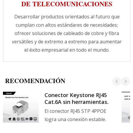
PoE más amplias y avanzadas en el futuro! Con
DE TELECOMUNICACIONES
menos generación de calor, el cable LAN de
23AWG proporcionará un rendimiento de
Desarrollar productos orientados al futuro que
transmisión estable para el cableado
cumplan con altos estándares de necesidades;
estructurado. Planifique sabiamente para las
próximas décadas. CRXCabling proporciona
ofrecer soluciones de cableado de cobre y fibra
productos de enlace permanente Cat.6A
versátiles y de extremo a extremo para aumentar
completos, que pueden establecer una
el éxito empresarial en todo el mundo.
experiencia de red más rápida y mejor, y toda
la serie de productos tiene una garantía de
producto de 25 años.
RECOMENDACIÓN
Conector Keystone RJ45
Cat.6A sin herramientas.
El conector RJ45 STP 4PPOE
logra una conexión estable.