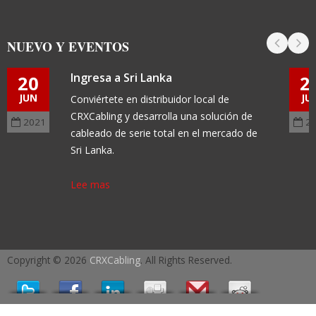
NUEVO Y EVENTOS
Ingresa a Sri Lanka
20
2
JUN
JU
Conviértete en distribuidor local de
CRXCabling y desarrolla una solución de
2021
2
cableado de serie total en el mercado de
Sri Lanka.
Lee mas
Copyright © 2026
CRXCabling
. All Rights Reserved.