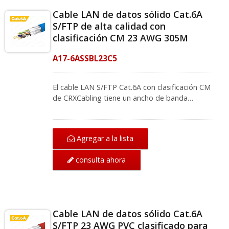
Cable LAN de datos sólido Cat.6A
S/FTP de alta calidad con
clasificación CM 23 AWG 305M
A17-6ASSBL23C5
El cable LAN S/FTP Cat.6A con clasificación CM
de CRXCabling tiene un ancho de banda
superior de hasta 500 MHz y proporciona una
excelente protección contra la diafonía
alienígena, cumple con la transmisión eléctrica
Agregar a la lista
ISO/IEC 11801-1 e IEC 61156-5 (Edición 2.1). La
clasificación de resistencia al fuego de la
consulta ahora
chaqueta CM está definida en UL 1685, y pasa
una prueba de inflamabilidad estandarizada
antes de su uso. El conector keystone RJ45
STP Cat.6A (Número de modelo: A04-
6ASB4018) proporciona velocidades de hasta
Cable LAN de datos sólido Cat.6A
10Gbps en 100 metros con cable Ethernet
S/FTP 23 AWG PVC clasificado para
blindado Cat6A. También ofrecemos un panel