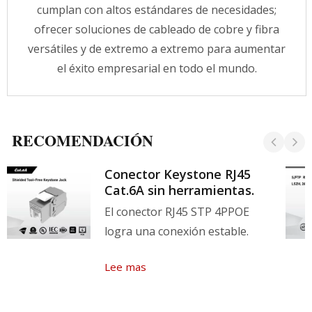
cumplan con altos estándares de necesidades;
de proporcionarle sugerencias de productos.
ofrecer soluciones de cableado de cobre y fibra
¡Contáctenos para obtener propuestas de
cableado a medida ahora!
versátiles y de extremo a extremo para aumentar
el éxito empresarial en todo el mundo.
RECOMENDACIÓN
Conector Keystone RJ45
Cat.6A sin herramientas.
El conector RJ45 STP 4PPOE
logra una conexión estable.
Lee mas