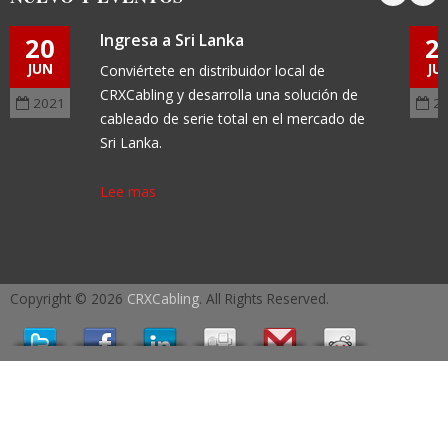
Ingresa a Sri Lanka
20
2
JUN
JU
Conviértete en distribuidor local de
CRXCabling y desarrolla una solución de
2021
2
cableado de serie total en el mercado de
Sri Lanka.
Lee mas
Copyright © 2026
CRXCabling
. All Rights Reserved.