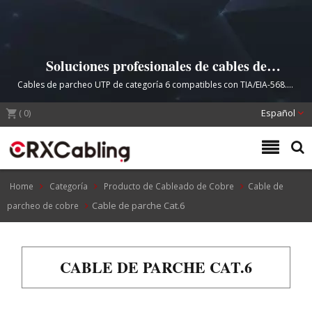
Soluciones profesionales de cables de
parcheo Cat.6 para redes de alto
Cables de parcheo UTP de categoría 6 compatibles con TIA/EIA-568.2-
rendimiento.
D con rendimiento de 250MHz y construcción de cobre puro al 100%.
(
0
)
Español
Home
Categoría
Producto de Cableado de Cobre
Cable de
Cable de parche Cat.6
parcheo de cobre
CABLE DE PARCHE CAT.6