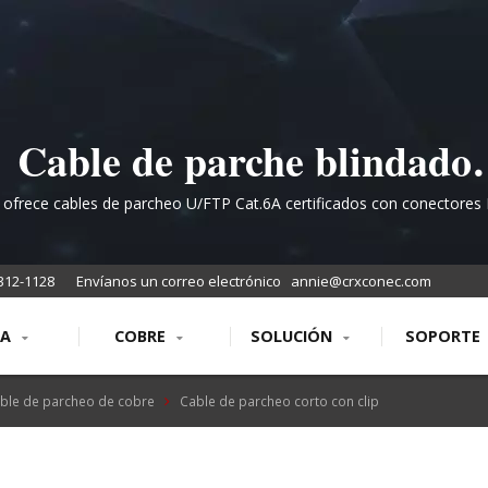
Cable de parche blindado
Cat.6A de calidad premiu
 ofrece cables de parcheo U/FTP Cat.6A certificados con conectores 
ados en oro, cumpliendo con los estándares ANSI/TIA-568.2-D e IS
listado por UL para redes d
para una conectividad confiable en centros de datos y edificios comer
312-1128
Envíanos un correo electrónico
annie@crxconec.com
alto rendimiento
RA
COBRE
SOLUCIÓN
SOPORTE
ble de parcheo de cobre
Cable de parcheo corto con clip