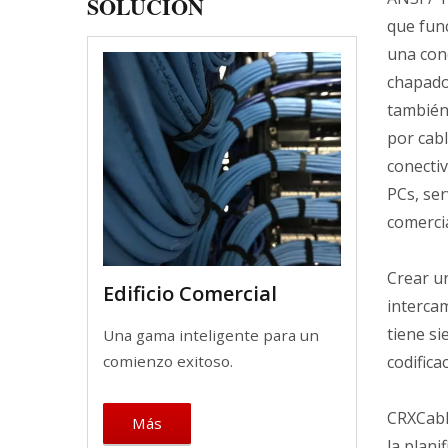
SOLUCIÓN
que fun
una cond
chapado
también
por cab
conecti
PCs, ser
comercia
Crear un
Edificio Comercial
intercam
tiene si
Una gama inteligente para un
codifica
comienzo exitoso.
CRXCabl
Más
la plan