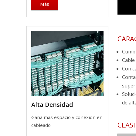
Más
CARA
Cumpl
Cable 
Con ca
Conta
superi
Soluc
de alt
Alta Densidad
Gana más espacio y conexión en
CLAS
cableado.