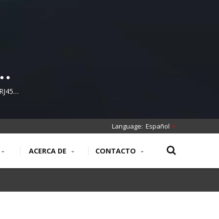
m
RJ45
O/IEC
e
ciales.
Español
ACERCA DE
CONTACTO