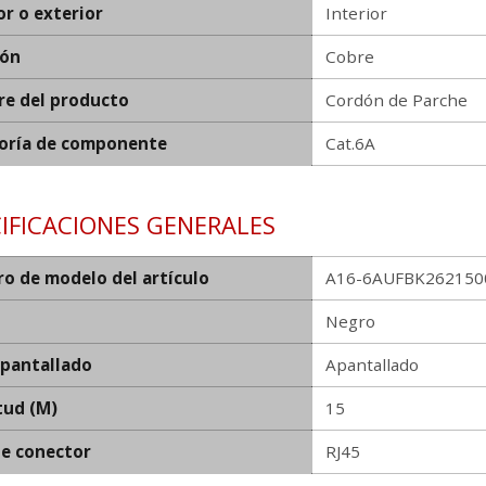
or o exterior
Interior
ión
Cobre
e del producto
Cordón de Parche
oría de componente
Cat.6A
IFICACIONES GENERALES
o de modelo del artículo
A16-6AUFBK26215002
Negro
apantallado
Apantallado
tud (M)
15
de conector
RJ45