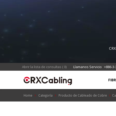
CRX
chap
11801 
Abrir la lista de consultas
(
0
)
Llamanos Servicio
+886-3-
FIB
Home
Categoría
Producto de Cableado de Cobre
Ca