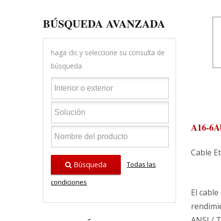
BÚSQUEDA AVANZADA
haga clic y seleccione su consulta de
búsqueda
A16-6A
Cable Et
Búsqueda
Todas las
condiciones
El cable
rendimi
ANSI / T