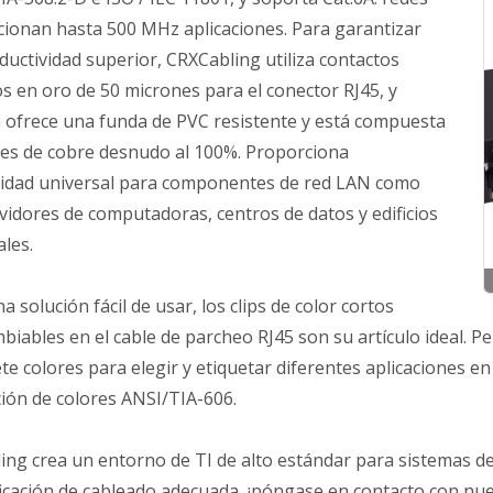
cionan hasta 500 MHz aplicaciones. Para garantizar
uctividad superior, CRXCabling utiliza contactos
s en oro de 50 micrones para el conector RJ45, y
 ofrece una funda de PVC resistente y está compuesta
les de cobre desnudo al 100%. Proporciona
vidad universal para componentes de red LAN como
vidores de computadoras, centros de datos y edificios
les.
a solución fácil de usar, los clips de color cortos
biables en el cable de parcheo RJ45 son su artículo ideal. Pe
ete colores para elegir y etiquetar diferentes aplicaciones e
ción de colores ANSI/TIA-606.
ing crea un entorno de TI de alto estándar para sistemas d
ificación de cableado adecuada, ¡póngase en contacto con nu