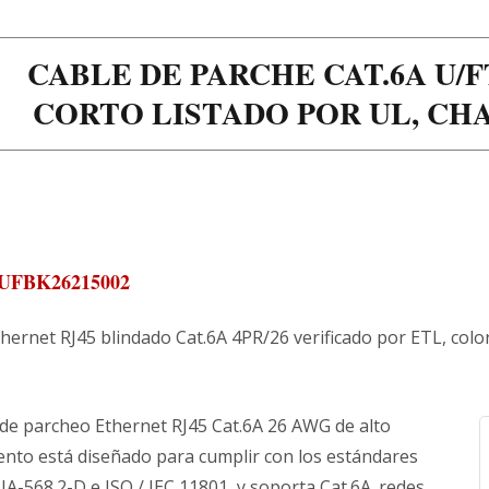
CABLE DE PARCHE CAT.6A U/F
CORTO LISTADO POR UL, CH
UFBK26215002
hernet RJ45 blindado Cat.6A 4PR/26 verificado por ETL, colo
 de parcheo Ethernet RJ45 Cat.6A 26 AWG de alto
ento está diseñado para cumplir con los estándares
IA-568.2-D e ISO / IEC 11801, y soporta Cat.6A. redes