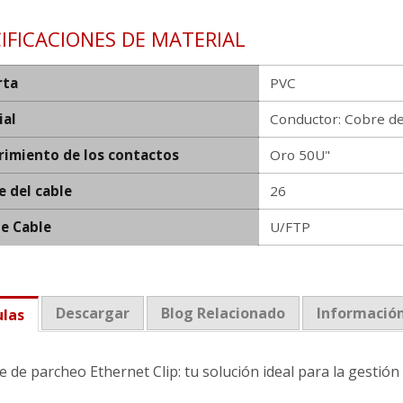
IFICACIONES DE MATERIAL
rta
PVC
ial
Conductor: Cobre d
rimiento de los contactos
Oro 50U"
e del cable
26
de Cable
U/FTP
Descargar
Blog Relacionado
Información
ulas
e de parcheo Ethernet Clip: tu solución ideal para la gestión