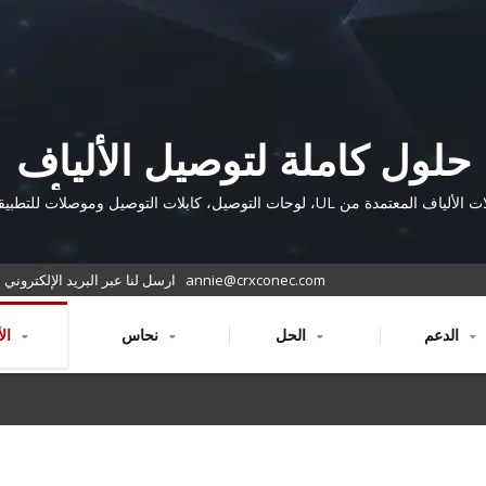
حلول كاملة لتوصيل الألياف
الضوئية للشبكات عالية الأداء
كابلات الألياف المعتمدة من UL، لوحات التوصيل، كابلات التوصيل وموصلات للتطب
الداخلية/الخارجية
annie@crxconec.com
ارسل لنا عبر البريد الإلكتروني
الدعم
الحل
نحاس
الألياف