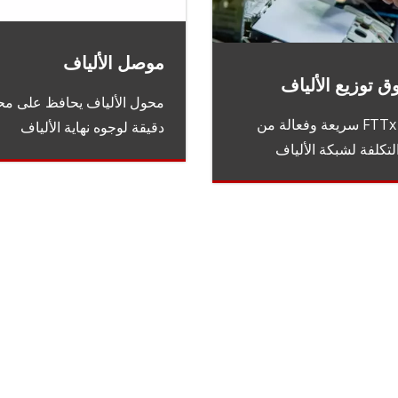
موصل الألياف
 توزيع الألياف
محول الألياف يحافظ على محا
حلول FTTx سريعة وفعالة من
دقيقة لوجوه نهاية الألياف
تكلفة لشبكة الألياف