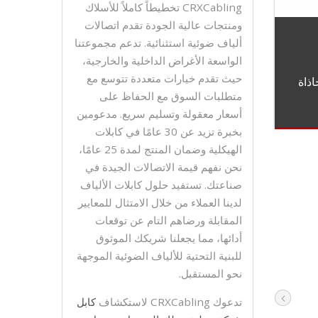
CRXCabling تخطيطاً كاملاً للأسلاك
ومنتجات عالية الجودة تقدم اتصالات
ألياف ضوئية استثنائية. تدعم مجموعتنا
الواسعة الأغراض الداخلية والخارجية،
حيث تقدم خيارات متعددة تتوسع مع
ذاة
متطلبات السوق مع الحفاظ على
أسعار معقولة وتسليم سريع. مدعومين
بخبرة تزيد عن 30 عامًا في كابلات
الهيكلية وضمان المنتج لمدة 25 عامًا،
نحن نفهم قيمة الاتصالات الجيدة في
صناعتك. تستفيد حلول كابلات الألياف
لدينا العملاء من خلال الامتثال للمعايير
المقابلة ورضاهم التام عن توقعات
أدائها، مما يجعلنا شريكك الموثوق
للبنية التحتية للألياف الضوئية الموجهة
نحو المستقبل.
تدعوك CRXCabling لاستكشاف
كابل