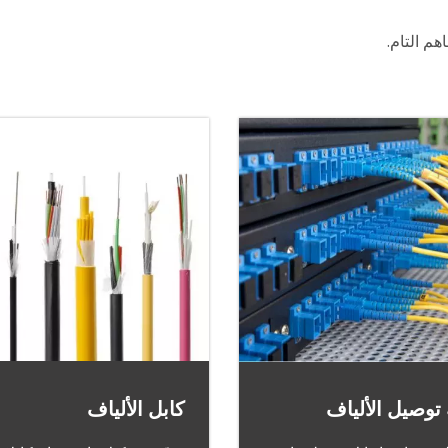
هم التام.
كابل الألياف
توصيل الألياف