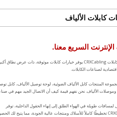
ت كابلات الألياف
إنترنت السريع معنا.
نظام الكابلات CRXCabling يوفر خيارات كابلات موثوقة، ذات عرض نطاق أك
اقتصادية لصناعات الكابلات.
وعة المنتجات كابل الألياف الضوئية، لوحة توصيل الألياف، كابل توص
 وموصلات الألياف. نحن نفهم قيمة كيف أن الاتصال الجيد مهم في صناع
 لمسافات طويلة في الهواء الطلق إلى إنهاء الحقول الداخلية، توفر
CRXCabling تخطيطًا كاملاً للأسلاك ومنتجات عالية الجودة، مما يتيح لك ال