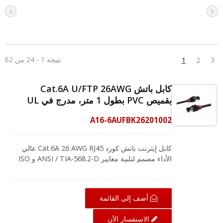
نتيجة 1 - 24 من 62
1
2
3
كابل باتش Cat.6A U/FTP 26AWG
بقميص PVC بطول 1 متر، مدرج في UL
A16-6AUFBK26201002
كابل إيثرنت باتش كورد Cat.6A 26 AWG RJ45 عالي
الأداء مصمم لتلبية معايير ANSI / TIA-568.2-D و ISO
/ IEC 11801، ويدعم Cat.6A الشبكات التي تعمل بتردد
يصل إلى 500 ميجاهرتز. لضمان التوصيلية الفائقة،
تستخدم CRXCabling موصلات مطلية بالذهب بسمك
أضف إلى القائمة
50 ميكرون لموصل RJ45، وتقدم أيضًا غلافًا قويًا من
LSZH ويتكون من أسلاك نحاسية عارية بنسبة 100%.
الاستفسار الآن
يوفر اتصالاً عالمياً لمكونات شبكة LAN مثل أجهزة