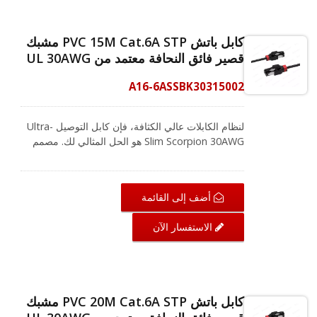
سهولة التعرف ويحتوي أيضًا على سبعة ألوان للاختيار
من بينها لتسمية تطبيقات مختلفة. في البيئات ذات
كابل باتش PVC 15M Cat.6A STP مشبك
الكثافة العالية، لتحقيق انتقال الإيثرنت وضمان عمل
قصير فائق النحافة معتمد من UL 30AWG
نظام الكابلات، يعد ذلك أمرًا أساسيًا وضروريًا.
CRXCabling تقدم حلاً كاملاً للكابلات لبناء اتصالك
A16-6ASSBK30315002
بكفاءة.
لنظام الكابلات عالي الكثافة، فإن كابل التوصيل Ultra-
Slim Scorpion 30AWG هو الحل المثالي لك. مصمم
لتلبية معايير ANSI / TIA-568.2-D و ISO / IEC
11801، ودعم شبكات Cat.6A التي تعمل بتطبيقات
تصل إلى 500 ميغاهرتز. مدرج في UL Cat.6A كابل
أضف إلى القائمة
التصحيح STP RJ45 يتكون أيضًا من أسلاك نحاسية
عارية بنسبة 100%. من خلال استخدام موصلات مطلية
الاستفسار الآن
بالذهب بسمك 50 ميكرون لتوفير موصلية فائقة، مما
يجعلها حلاً موثوقًا للغاية يمكنك الاعتماد عليه في الأداء.
مع تصميم مشابك ألوان قصيرة قابلة للتغيير، فإنه يوفر
سهولة التعرف ويحتوي أيضًا على سبعة ألوان للاختيار
من بينها لتسمية تطبيقات مختلفة. في البيئات ذات
كابل باتش PVC 20M Cat.6A STP مشبك
الكثافة العالية، لتحقيق انتقال الإيثرنت وضمان عمل