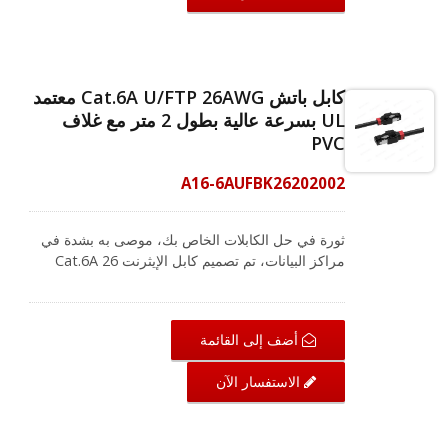
الكمبيوتر، وخوادم الكمبيوتر، ومراكز البيانات، والمباني
التجارية. إنشاء حل سهل الاستخدام، فإن المشابك
الملونة القصيرة القابلة للتغيير على كابل RJ45 هي
العنصر المثالي لك. إنها تتيح سهولة التعرف ولديها أيضًا
كابل باتش Cat.6A U/FTP 26AWG معتمد
سبعة ألوان للاختيار من بينها لتسمية تطبيقات مختلفة
UL بسرعة عالية بطول 2 متر مع غلاف
في الكابلات لدعم نظام ترميز الألوان ANSI/TIA-606.
PVC
CRXCabling تخلق بيئة تكنولوجيا معلومات عالية
المعايير لأنظمة الكابلات. إذا كنت ترغب في الحصول
A16-6AUFBK26202002
على معلومات حول تخطيط الأسلاك المناسب، يرجى
الاتصال بفريقنا الآن!
ثورة في حل الكابلات الخاص بك، موصى به بشدة في
مراكز البيانات، تم تصميم كابل الإيثرنت Cat.6A 26
AWG RJ45 عالي الأداء لتلبية معايير ANSI / TIA-
568.2-D و ISO / IEC 11801، ويدعم Cat.6A الشبكات
التي تعمل بتردد يصل إلى 500 ميجاهرتز. لضمان
أضف إلى القائمة
التوصيلية الفائقة، تستخدم CRXCabling موصلات
مطلية بالذهب بسمك 50 ميكرون لموصل RJ45، وتقدم
الاستفسار الآن
أيضًا غلافًا متينًا من PVC يتكون من أسلاك نحاسية عارية
بنسبة 100%. يوفر اتصالاً عالمياً لمكونات شبكة LAN
مثل أجهزة الكمبيوتر، وخوادم الكمبيوتر، ومراكز