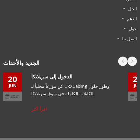
لحل
لدعم
ول
تصل بنا
الجديد والأحداث
الدخول إلى سريلانكا
20
JUN
كن موزعاً محلياً لـ CRXCabling وطور حلول
الكابلات الكاملة في سوق سريلانكا.
2021
اقرأ أكثر