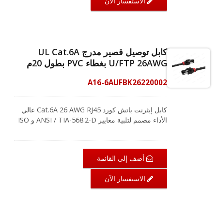
الاستفسار الآن
اتصالاً عالمياً لمكونات شبكة LAN مثل أجهزة الكمبيوتر،
وخوادم الكمبيوتر، ومراكز البيانات، والمباني التجارية.
إنشاء حل سهل الاستخدام، فإن المشابك الملونة
القصيرة القابلة للتغيير على كابل RJ45 هي العنصر
المثالي لك. إنها تتيح سهولة التعرف ولديها أيضًا سبعة
كابل توصيل قصير مدرج UL Cat.6A
ألوان للاختيار من بينها لتسمية تطبيقات مختلفة في
U/FTP 26AWG بغطاء PVC بطول 20م
الكابلات لدعم نظام ترميز الألوان ANSI/TIA-606.
CRXCabling تخلق بيئة تكنولوجيا معلومات عالية
A16-6AUFBK26220002
المعايير لأنظمة الكابلات. إذا كنت ترغب في الحصول
على معلومات حول تخطيط الأسلاك المناسب، يرجى
الاتصال بفريقنا الآن!
كابل إيثرنت باتش كورد Cat.6A 26 AWG RJ45 عالي
الأداء مصمم لتلبية معايير ANSI / TIA-568.2-D و ISO
/ IEC 11801، ويدعم Cat.6A الشبكات التي تعمل بتردد
يصل إلى 500 ميجاهرتز. لضمان التوصيلية الفائقة،
تستخدم CRXCabling موصلات مطلية بالذهب بسمك
أضف إلى القائمة
50 ميكرون لموصل RJ45، وتقدم أيضًا غلافًا متينًا من
PVC يتكون من أسلاك نحاسية عارية بنسبة 100%. يوفر
الاستفسار الآن
اتصالاً عالمياً لمكونات شبكة LAN مثل أجهزة الكمبيوتر،
وخوادم الكمبيوتر، ومراكز البيانات، والمباني التجارية.
إنشاء حل سهل الاستخدام، فإن المشابك الملونة
القصيرة القابلة للتغيير على كابل RJ45 هي العنصر