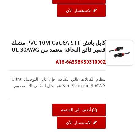
عارية بنسبة 100%. من خلال استخدام موصلات مطلية
الاستفسار الآن
بالذهب بسمك 50 ميكرون لتوفير موصلية فائقة، مما
يجعلها حلاً موثوقًا للغاية يمكنك الاعتماد عليه في الأداء.
مع تصميم مشابك ألوان قصيرة قابلة للتغيير، فإنه يوفر
سهولة التعرف ويحتوي أيضًا على سبعة ألوان للاختيار
من بينها لتسمية تطبيقات مختلفة. في البيئات ذات
كابل باتش PVC 10M Cat.6A STP مشبك
الكثافة العالية، لتحقيق انتقال الإيثرنت وضمان عمل
قصير فائق النحافة معتمد من UL 30AWG
نظام الكابلات، يعد ذلك أمرًا أساسيًا وضروريًا.
CRXCabling تقدم حلاً كاملاً للكابلات لبناء اتصالك
A16-6ASSBK30310002
بكفاءة.
لنظام الكابلات عالي الكثافة، فإن كابل التوصيل Ultra-
Slim Scorpion 30AWG هو الحل المثالي لك. مصمم
لتلبية معايير ANSI / TIA-568.2-D و ISO / IEC
11801، ودعم شبكات Cat.6A التي تعمل بتطبيقات
تصل إلى 500 ميغاهرتز. مدرج في UL Cat.6A كابل
أضف إلى القائمة
التصحيح STP RJ45 يتكون أيضًا من أسلاك نحاسية
عارية بنسبة 100%. من خلال استخدام موصلات مطلية
الاستفسار الآن
بالذهب بسمك 50 ميكرون لتوفير موصلية فائقة، مما
يجعلها حلاً موثوقًا للغاية يمكنك الاعتماد عليه في الأداء.
مع تصميم مشابك ألوان قصيرة قابلة للتغيير، فإنه يوفر