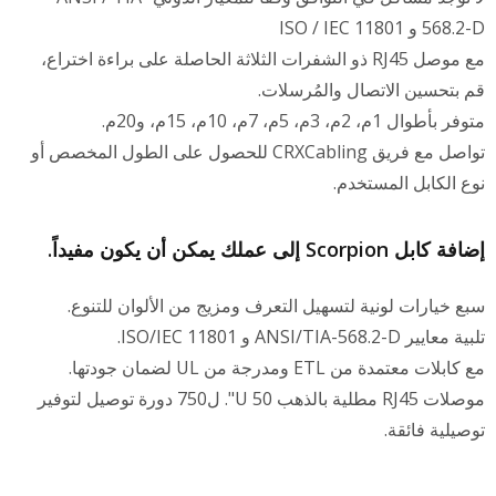
56-D و ISO / IEC 11801
مع موصل RJ45 ذو الشفرات الثلاثة الحاصلة على براءة اختراع،
م بتحسين الاتصال والمُرسلات.
فر بأطوال 1م، 2م، 3م، 5م، 7م، 10م، 15م، و20م.
تواصل مع فريق CRXCabling للحصول على الطول المخصص أو
وع الكابل المستخدم.
فة كابل Scorpion إلى عملك يمكن أن يكون مفيداً.
بع خيارات لونية لتسهيل التعرف ومزيج من الألوان للتنوع.
ة معايير ANSI/TIA-568.2-D و ISO/IEC 11801.
 كابلات معتمدة من ETL ومدرجة من UL لضمان جودتها.
موصلات RJ45 مطلية بالذهب 50 U". ل750 دورة توصيل لتوفير
وصيلية فائقة.