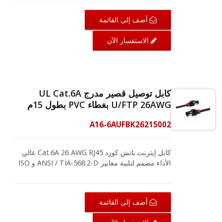
يصل إلى 500 ميجاهرتز. لضمان التوصيلية الفائقة،
تستخدم CRXCabling موصلات مطلية بالذهب بسمك
أضف إلى القائمة
50 ميكرون لموصل RJ45، وتقدم أيضًا غلافًا متينًا من
PVC يتكون من أسلاك نحاسية عارية بنسبة 100%. يوفر
الاستفسار الآن
اتصالاً عالمياً لمكونات شبكة LAN مثل أجهزة الكمبيوتر،
وخوادم الكمبيوتر، ومراكز البيانات، والمباني التجارية.
إنشاء حل سهل الاستخدام، فإن المشابك الملونة
القصيرة القابلة للتغيير على كابل RJ45 هي العنصر
المثالي لك. إنها تتيح سهولة التعرف ولديها أيضًا سبعة
كابل توصيل قصير مدرج UL Cat.6A
ألوان للاختيار من بينها لتسمية تطبيقات مختلفة في
U/FTP 26AWG بغطاء PVC بطول 15م
الكابلات لدعم نظام ترميز الألوان ANSI/TIA-606.
CRXCabling تخلق بيئة تكنولوجيا معلومات عالية
A16-6AUFBK26215002
المعايير لأنظمة الكابلات. إذا كنت ترغب في الحصول
على معلومات حول تخطيط الأسلاك المناسب، يرجى
الاتصال بفريقنا الآن!
كابل إيثرنت باتش كورد Cat.6A 26 AWG RJ45 عالي
الأداء مصمم لتلبية معايير ANSI / TIA-568.2-D و ISO
/ IEC 11801، ويدعم Cat.6A الشبكات التي تعمل بتردد
يصل إلى 500 ميجاهرتز. لضمان التوصيلية الفائقة،
تستخدم CRXCabling موصلات مطلية بالذهب بسمك
أضف إلى القائمة
50 ميكرون لموصل RJ45، وتقدم أيضًا غلافًا متينًا من
PVC يتكون من أسلاك نحاسية عارية بنسبة 100%. يوفر