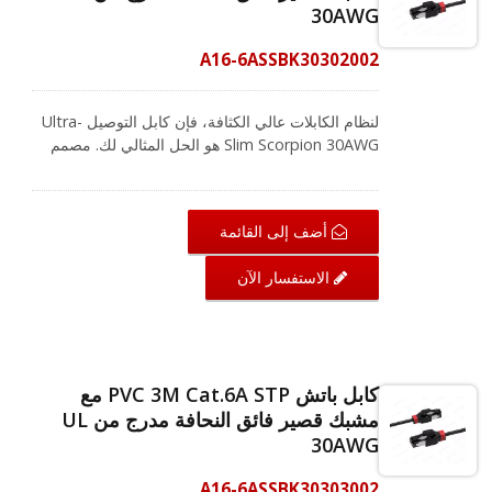
30AWG
CRXCabling تقدم حلاً كاملاً للكابلات لبناء اتصالك
بكفاءة.
A16-6ASSBK30302002
لنظام الكابلات عالي الكثافة، فإن كابل التوصيل Ultra-
Slim Scorpion 30AWG هو الحل المثالي لك. مصمم
لتلبية معايير ANSI / TIA-568.2-D و ISO / IEC
11801، ودعم شبكات Cat.6A التي تعمل بتطبيقات
تصل إلى 500 ميغاهرتز. مدرج في UL Cat.6A كابل
أضف إلى القائمة
التصحيح STP RJ45 يتكون أيضًا من أسلاك نحاسية
عارية بنسبة 100%. من خلال استخدام موصلات مطلية
الاستفسار الآن
بالذهب بسمك 50 ميكرون لتوفير موصلية فائقة، مما
يجعلها حلاً موثوقًا للغاية يمكنك الاعتماد عليه في الأداء.
مع تصميم مشابك ألوان قصيرة قابلة للتغيير، فإنه يوفر
سهولة التعرف ويحتوي أيضًا على سبعة ألوان للاختيار
من بينها لتسمية تطبيقات مختلفة. في البيئات ذات
كابل باتش PVC 3M Cat.6A STP مع
الكثافة العالية، لتحقيق انتقال الإيثرنت وضمان عمل
مشبك قصير فائق النحافة مدرج من UL
نظام الكابلات، يعد ذلك أمرًا أساسيًا وضروريًا.
30AWG
CRXCabling تقدم حلاً كاملاً للكابلات لبناء اتصالك
بكفاءة.
A16-6ASSBK30303002