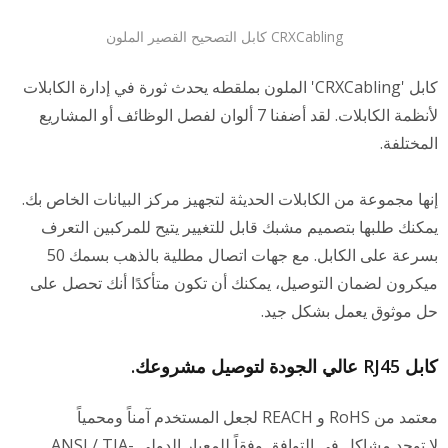
CRXCabling كابل التصحيح القصير الملون
كابل 'CRXCabling' الملون بملقطه يحدث ثورة في إدارة الكابلات
لأنظمة الكابلات. لقد أضفنا 7 ألوان لفصل الوظائف أو المشاريع
لمختلفة.
نها مجموعة من الكابلات الحديثة لتجهيز مركز البيانات الخاص بك.
مكنك طلبها بتصميم مشبك قابل للتغيير يتيح للمركبين التعرف
بسرعة على الكابل. مع جهات اتصال مطلية بالذهب بسمك 50
يكرون لضمان التوصيل، يمكنك أن تكون متأكدًا أنك تحصل على
ل موثوق يعمل بشكل جيد.
RJ45 عالي الجودة لتوصيل مشروعك.
د من RoHS و REACH لجعل المستخدم آمناً ومحمياً
لا توجد مشاكل في التوافق وفقاً للمعيار الدولي ANSI / TIA-