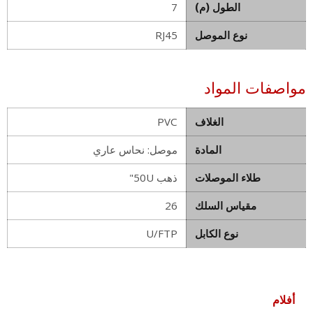
الطول (م)
7
نوع الموصل
RJ45
مواصفات المواد
الغلاف
PVC
المادة
موصل: نحاس عاري
طلاء الموصلات
ذهب 50U"
مقياس السلك
26
نوع الكابل
U/FTP
أفلام