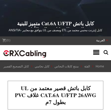
كابل باتش Cat.6A U/FTP متميز للبنية
التحتية للشبكات عالية الأداء.
كابل إيثرنت محمي معتمد من ETL ومصنف من UL يتوافق مع معايير ANSI/TIA-
568.2-D مع مشابك ملونة قابلة للتبديل لتنظيم أنظمة كابلات مراكز البيانات.
العربية
(
0
)
Home
الفئة
منتج كابلات النحاس
كابل نحاسي
كابل التصحيح القصير
كابل باتش قصير معتمد من UL
CAT.6A U/FTP 26AWG غلاف PVC
بطول 7م