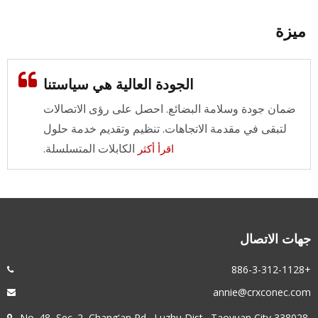
ميزة
الجودة العالية هي سياستنا
ضمان جودة وسلامة البضائع. احصل على رؤى الاتصالات
لتبقى في مقدمة الاتجاهات. تنظيم وتقديم خدمة حلول
الكابلات المتسلسلة.
اقرأ أكثر
جهات الاتصال
+886-3-312-1128
annie@crxconec.com
No. 48, Sec. 2, Chang'an Rd., Luzhu Dist., Taoyuan City 338028,