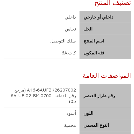
تصنيف المنتج
داخلي أو خارجي
داخلي
الحل
نحاس
اسم المنتج
سلك التوصيل
فئة المكون
كات.6A
المواصفات العامة
A16-6AUFBK26207002 (مرجع
رقم طراز العنصر
رقم القطعة 6A-UF-02-BK-0700-
05)
اللون
أسود
النوع المحمي
محمية