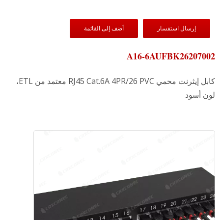
إرسال استفسار
أضف إلى القائمة
A16-6AUFBK26207002
كابل إيثرنت محمي RJ45 Cat.6A 4PR/26 PVC معتمد من ETL،
لون أسود