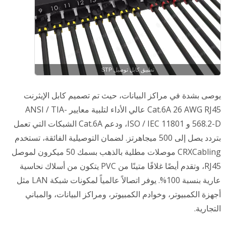
تطبيق كابل توصيل STP
يوصى بشدة في مراكز البيانات، حيث تم تصميم كابل الإيثرنت
Cat.6A 26 AWG RJ45 عالي الأداء لتلبية معايير ANSI / TIA-
568.2-D و ISO / IEC 11801، ودعم Cat.6A الشبكات التي تعمل
بتردد يصل إلى 500 ميجاهرتز. لضمان التوصيلية الفائقة، تستخدم
CRXCabling موصلات مطلية بالذهب بسمك 50 ميكرون لموصل
RJ45، وتقدم أيضًا غلافًا متينًا من PVC يتكون من أسلاك نحاسية
عارية بنسبة 100%. يوفر اتصالاً عالمياً لمكونات شبكة LAN مثل
أجهزة الكمبيوتر، وخوادم الكمبيوتر، ومراكز البيانات، والمباني
التجارية.