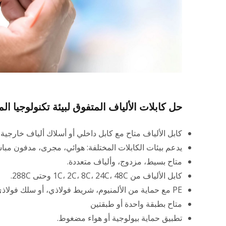
حل كابلات الألياف المتفوق لبيئة تكنولوجيا ال
كابل الألياف متاح مع كابل داخلي أو أسلاك ألياف خارجية (GYFXTZY، GYXS، GYFTY، GTFS، ADSS
يدعم بيئات الكابلات المختلفة: هوائي، مجرى، مدفون مباش
متاح بسيط، مزدوج، وألياف متعددة.
كابل الألياف من 1C، 2C، 8C، 24C، 48C وحتى 288C.
PE مع حماية من الألمنيوم، شريط فولاذي، أو سلك فولاذي.
متاح بطبقة واحدة أو طبقتين
تطبيق حماية بيولوجية أو هواء مضغوط.