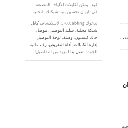
كيف يمكن لكابلات الألياف المصنعة
في تايوان تحسين بنية شبكتك التحتية.
تدعوك CRXCabling لاستكشاف
كابل
شبكة محلية
,
سلك التوصيل
,
موصل
,
جاك كيستون
,
وصلة
,
لوحة التوصيل
,
 تحت
ي
إدارة الكابلات
,
أداة التقريص
,
رف
عالية
الجودة.
اتصل بنا
لمزيد من التفاصيل!
م للجرذان
تحت