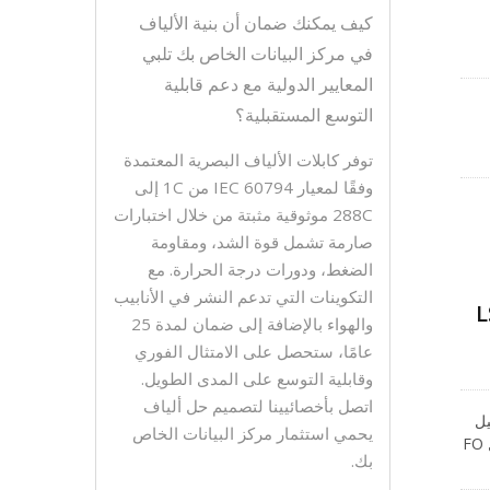
كيف يمكنك ضمان أن بنية الألياف
في مركز البيانات الخاص بك تلبي
المعايير الدولية مع دعم قابلية
التوسع المستقبلية؟
ع
توفر كابلات الألياف البصرية المعتمدة
وفقًا لمعيار IEC 60794 من 1C إلى
288C موثوقية مثبتة من خلال اختبارات
صارمة تشمل قوة الشد، ومقاومة
الضغط، ودورات درجة الحرارة. مع
التكوينات التي تدعم النشر في الأنابيب
والهواء بالإضافة إلى ضمان لمدة 25
عامًا، ستحصل على الامتثال الفوري
وقابلية التوسع على المدى الطويل.
اتصل بأخصائيينا لتصميم حل ألياف
توصيل
يحمي استثمار مركز البيانات الخاص
المتقاطع أو صندوق التوزيع إلى المشترك. تم تثبيت الكابل على سلك فولاذي لدعم التركيب الهوائي. هيكل كابل FO
بك.
مقاومة