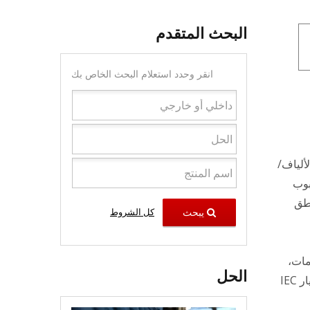
البحث المتقدم
انقر وحدد استعلام البحث الخاص بك
بلات الألياف/
أنبوب
اطق
يبحث
كل الشروط
مات،
الحل
وانحناء الكابل، وتدفق المركب، واختراق الماء، ودورات درجة الحرارة وفقًا لمعيار IEC