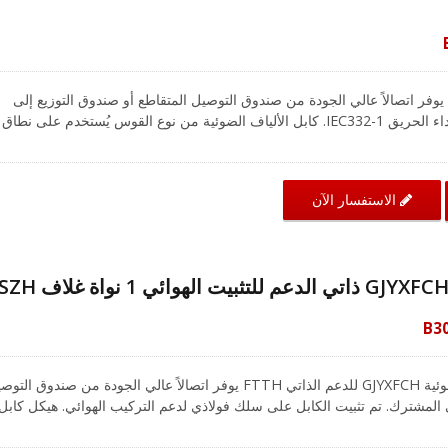
GJX المنخفض يوفر اتصالاً عالي الجودة من صندوق التوصيل المتقاطع أو صندوق التوزيع إلى
المشترك، ويتوافق مع اختبار أداء الحريق IEC332-1. كابل الألياف الضوئية من نوع القوس يُستخدم على نطاق
لياف بسبب سهولة تشغيله تحت هيكله المنقوش ونصف قطر الانحناء الأصغر. م
ضو القوة من FRP كتعزيز أساسي، يقدم سلك الألياف الضوئية المنخفضة مقاومة ممتازة لكابل الشبكة
الاستفسار الآن
B3
CRXCabling كابل الألياف الضوئية GJYXFCH للدعم الذاتي FTTH يوفر اتصالاً عالي الجودة من صندوق ال
طاق واسع في الشبكات الوصول لأنه سهل التشغيل تحت هيكل الشق ومرن مع
نصف قطر انحناء أصغر. مع وجود عضو القوة من FRP كتعزيز أساسي، يقدم كابل LAN الألياف الضوئية 