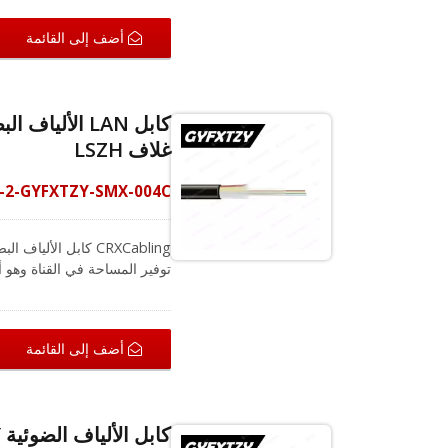
ممتازة لكابل الألياف FTTH.
أضف إلى القائمة
غلاف LSZH
-2-GYFXTZY-SMX-004C
توفير المساحة في القناة وهو أ
ظروف خارجية قاسية وبيئات ذا
الزجاج خصيصًا لمكافحة القوار
أضف إلى القائمة