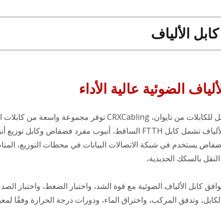
كابل الألياف
ياف الضوئية عالية الأداء
أفضل حل للكابلات من تايوان، CRXCabling توفر مجموعة واسعة من كا
أسلاك الألياف تشمل كابل FTTH الساقط، أنبوب مفرد فضفاض وكابل توزيع 
ضفاض يستخدم في شبكة الاتصالات البيانات في محطات التوزيع، المن
 النقل بالسكك الحديدية،
فق كابل الألياف الضوئية مع قوة الشد، واختبار الضغط، واختبار الصد