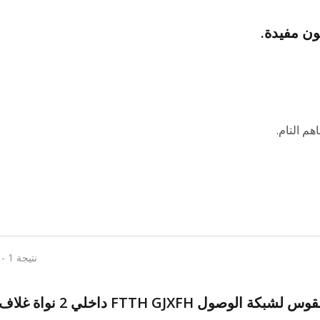
ون مفيدة.
هم التام.
نتيجة 1 - 10 من 10
كابل سحب من نوع القوس لشبكة الوصول FTTH GJXFH داخلي 2 نواة غلا