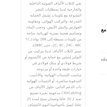
تفي كابلات الألياف الضوئية الداخلية
والخارجية لدينا بمتطلبات النشر
المتنوعة مع تكوينات تشمل الحماية
المدرعة، والتركيب الهوائي، ومقاومة
القوارض والنمل الأبيض، وحجب الماء،
للجرذان مع
وتصاميم هجينة بصرية-كهربائية. متاحة
من تكوينات بسيطة إلى 288 نواة (1C،
2C، 8C، 24C، 48C، حتى 288C)،
تتميز كابلات الألياف لدينا بتركيب من
البولي إيثيلين مع حماية من الألمنيوم أو
 يمكنه
شريط فولاذي أو سلك فولاذي في
خيارات طبقة واحدة أو مزدوجة.
ي
مناسب للتثبيتات الهوائية، والأنابيب،
المدفونة مباشرة، أو التثبيتات الهوائية
ذات الدعم الذاتي، حلول الألياف من
CRXCabling مدعومة بخبرة تصنيع
تمتد لـ 30 عامًا وضمان منتج لمدة 25
عامًا. اتصل بأخصائيينا اليوم لاكتشاف