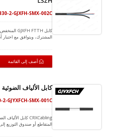
LSZH
B30-2-GJXFH-SMX-002C
كابل FH FTTH
واسع في شبكة الوصول إلى الأ
وجود ع
الضوئية FTTH.
أضف إلى القائمة
كابل الألياف الضوئية GJYXFCH ذاتي الدعم للتثبيت الهوائي 1 نواة غلاف LSZH
0-2-GJYXFCH-SMX-001C
من نوع القوس يُستخدم على ن