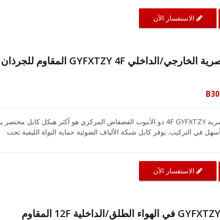
الاستفسار الآن
كابل LAN الألياف البصرية الخارجي/الداخلي GYFXTZY 4F المقاوم 
B30
CRXCabling كابل الألياف البصرية 4F GYFXTZY ذو الأنبوب الفضفاض المركزي هو أكثر هيكل كابل مختصر
سهل في التركيب. يوفر كابل شبكة الألياف الضوئية حماية النواة الليفية تحت
ت رطوبة عالية. كابل شبكة الألياف الضوئية مصنوع من مركب هلامي مملوء ف
أنبوب فضفاض، ومغطى بخيوط زجاجية وخيوط أراميد كتعزيز، ثم غلاف خارجي من LSZH. تم إضافة خيوط
ض ولضمان بيئة الشبكة آمنة.
الاستفسار الآن
كابل الألياف الضوئية GYFXTZY في الهواء الطلق/الداخلية 12F المقاوم