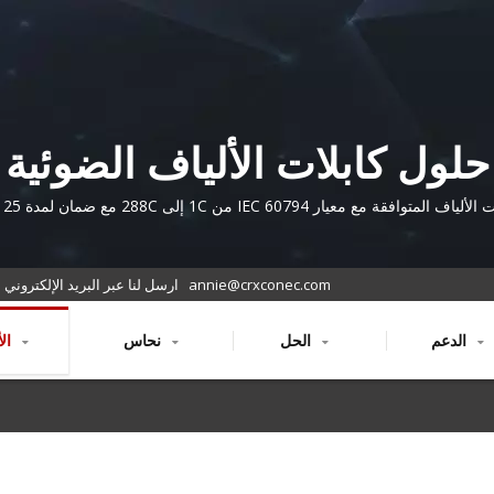
حلول كابلات الألياف الضوئية
الممتازة للشبكات الداخلية
ياف المتوافقة مع معيار IEC 60794 من 1C إلى 288C مع ضمان لمدة 25 عامًا
والخارجية
annie@crxconec.com
ارسل لنا عبر البريد الإلكتروني
الدعم
الحل
نحاس
الألياف