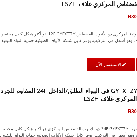
فضفاض المركزي غلاف LSZH
B30
CRXCabling كابل الألياف الضوئية المركزي ذو الأنبوب الفضفاض 12F GYFXTZY هو أكثر هيكل كابل مختصر
، وهو أسهل في التركيب. يوفر كابل شبكة الألياف الضوئية حماية النواة الليفية
ت رطوبة عالية. كابل شبكة الألياف الضوئية مصنوع من مركب هلامي مملوء ف
أنبوب فضفاض، ومغطى بخيوط زجاجية وخيوط أراميد كتعزيز، ثم غلاف خارجي من LSZH. تم إضافة خيوط
ض ولضمان بيئة الشبكة آمنة.
الاستفسار الآن
كابل الألياف الضوئية GYFXTZY في الهواء الطلق/الداخل 24F المقاو
مركزي غلاف LSZH
B30
CRXCabling كابل الألياف البصرية 24F GYFXTZY ذو الأنبوب الفضفاض المركزي هو أكثر هيكل كابل مختصر
 وهو أسهل في التركيب. يوفر كابل شبكة الألياف الضوئية حماية النواة الليفية 