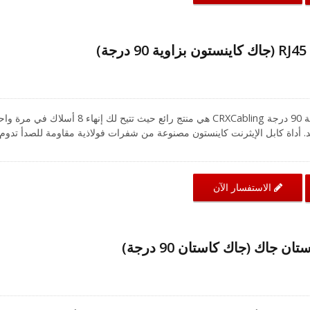
)
أداة إنهاء كابل كاينستون بزاوية 90 درجة CRXCabling هي منتج رائع حيث تتيح لك إنهاء 8 أسلاك 
د. أداة كابل الإيثرنت كاينستون مصنوعة من شفرات فولاذية مقاومة للصدأ تدوم
يمكن أن يتغير بين اليدين عند الحاجة. يمكن استخدام أداة إنهاء جاك الكيستو
جاكات الكيستون من نوع 110 من CRXCabling بزاوية 90 درجة من UTP Cat.6 و 5E (A04-60UA1008
الاستفسار الآن
ن جاك (جاك كاستان 90 درجة)