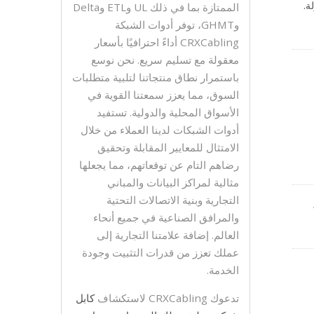
لة.
الممتازة بما في ذلك UL وETL وDelta
وGHMT، توفر أدوات الشبكة
ون مع جاك الكيستون من نوع 110 بزاوية
CRXCabling أداءً احترافيًا بأسعار
معقولة مع تسليم سريع. نحن نوسع
باستمرار نطاق منتجاتنا لتلبية متطلبات
السوق، مما يعزز سمعتنا القوية في
الأسواق المحلية والدولية. تستفيد
أدوات الشبكات لدينا العملاء من خلال
الامتثال للمعايير المقابلة وتحقيق
رضاهم التام عن توقعاتهم، مما يجعلها
مثالية لمراكز البيانات والمباني
التجارية وبنية الاتصالات التحتية
والمرافق الصناعية في جميع أنحاء
كاينستون متينة وقوية ويمكن استخدامها مع جاك CRXCabling بزاوية 180° Cat.5E وCat.6
العالم. إضافة علامتنا التجارية إلى
عملك تعزز من قدرات التثبيت وجودة
الخدمة.
تدعوك CRXCabling لاستكشاف
كابل