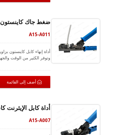
ضغط جاك كاينستون RJ45 (جاك كاينستون بزاوية 90 درجة
A15-A011
وتوفر الكثير من الوقت والجه
طويلاً، ولكن المقبض المطاطي 
A04-5EUA1008). تصميم القالب الاتجاهي هو دليل مفيد يمكن أن يمنع تلف المنتج نتيجة التثبيت غير الصحيح.
أضف إلى القائمة
أداة كابل الإيثرنت كاستا
A15-A007