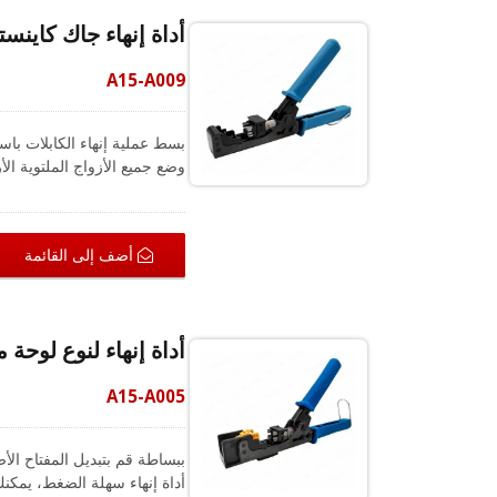
أداة إنهاء جاك كاينستون بزاوية 180 د
A15-A009
وضع جميع الأزواج الملتوية ال
يساعد في تقليل وقت التوصيل 
أضف إلى القائمة
أداة إنهاء لنوع لوحة ملونة 90 و180 درجة من ج
A15-A005
أداة إنهاء سهلة الضغط، يمكنك 