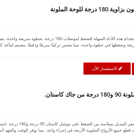
رجة للوحة الملونة
بسط عملية إنهاء الكابلات باستخدام هذه الأداة السهلة للضغط لموصلات 180 درجة. بخطوة سريعة واحدة، يتم
أربعة وضغطها في خطوة واحدة، مما يضمن تركيبًا سريعًا ودقيقًا. مصمم لمآخذ ك
6A وكات 6 مع تصميم لوحة ملونة (رقم الطراز: CC-04-00035، CC-04-00036)، يضمن إنهاء احترا
وتكاليف العمالة، مما يجعله أداة أساسية لمتخصصي الكابلات الهيكلية.
الاستفسار الآن
اك كاستان.
ببساطة قم بتبديل المفتاح الأصفر للتبديل بسلاسة بين الضغط على موصل كاس
قطع جميع الأزواج الملتوية الأربعة في إجراء واحد، مما يوفر الوقت والجهد أثنا