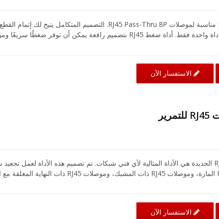
أداة ضغط RJ45 CRXCabling مناسبة لموصلات RJ45 Pass-Thru 8P. التصميم المتكامل يتيح لك إتمام القط
والتجريد، والضغط باستخدام أداة واحدة فقط. أداة ضغط RJ45 بتصميم رافعة يمكن أن توفر ضغطًا سريعًا
أداة الضغط RJ45 يقلل من تعب اليد ويمنع الانزلاق أثناء إزالة العزل والضغط. الشفرة مصنوعة من فو
 ويمكن استبدالها بعد الاستخدام. أداة الضغط الشبكية متوافقة مع الموصلات
الاستفسار الآن
CRXCabling أداة الضغط RJ45 الجديدة هي الأداة المثالية لأي فني شبكات. تم تصميم هذه الأداة لعمل تجعيد
وسهل لكل من موصلات RJ45 المارة، وموصلات RJ45 ذات المشبك، وموصلات RJ45 ذات النهاية ال
 المريح الراحة أثناء الاستخدام، بينما يضمن نظام التروس المدمج اتصالاً آمناً 
 تصميم لوحة الصلب مع أو بدون تخفيف ضغط القابس. بفضل تصميمه الخفيف
ن تركيبك أسهل عندما يتعلق الأمر بمهام الشبكات.
الاستفسار الآن