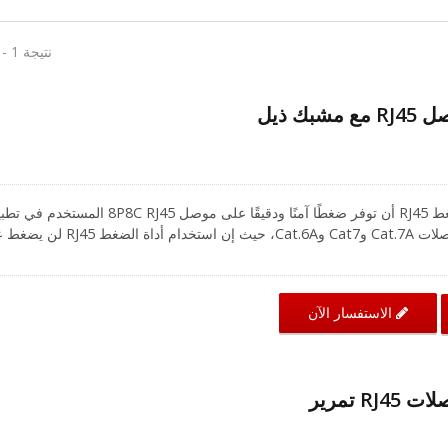
نتيجة 1 - 15 من 15
CRXCabling يمكن لأداة الضغط RJ45 أن توفر ضغطًا آمنًا ودقيقًا على موصل 8P8C RJ45 
الصوت والبيانات، وخاصةً لموصلات Cat.7A وCat7 وCat.6A، حيث إن استخدام أداة
لف الكابل عند استخدام أداة ضغط كابل الإيثرنت مما قد يؤثر على المكونات.
الاستفسار الآن