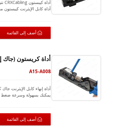
أداة كابل الإيثرنت كيبستون 
الاتجاهية يوفر إرشادات جيدة 
أضف إلى القائمة
أداة كريستون (جاك إيثرنت 
A15-A008
غير ال
الخاطئ.
أضف إلى القائمة