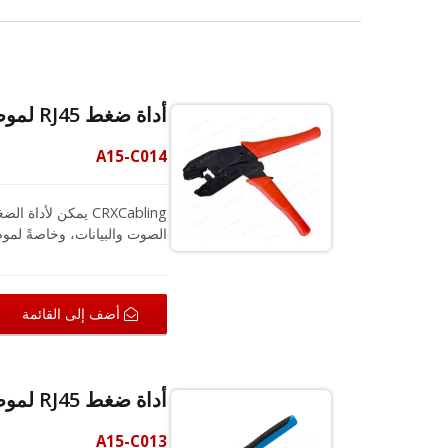
أداة ضغط RJ45 لموصل RJ45 مع مشبك ذيل
A15-C014
مم، لذا لا داعي للقلق بشأن ت
أضف إلى القائمة
أداة ضغط RJ45 لموصلات RJ45 تمرير
A15-C013