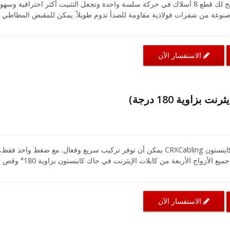
أداة كيبستون CRXCabling تتيح لك قطع 8 أسلاك في حركة سلسة واحدة وتجعل التثبيت أكثر احترافية وسهو
مصنوعة من شفرات فولاذية مقاومة للصدأ تدوم طويلاً. يمكن للمقبض المطاطي
تحمل الضغط المستمر بسهولة. يمكن استخدام أداة إنهاء جاك الكيست
90 درجة من CRXCabling Cat.6 و Cat.5E (A04-60UA1006، A04-5EUA1006). تصميم مجموعة القوالب
يمكن أن تتجنب تلف المنتج الناتج عن اتجاه التركيب الخاطئ.
الاستفسار الآن
بزاوية 180 درجة)
أداة إنهاء كابل الإيثرنت جاك كاينستون CRXCabling يمكن أن توفر تركيب سريع وفعال. مع ضغط واحد فقط،
يمكنك بسهولة وسرعة ضغط جميع الأزواج الأربعة من كابلات الإيثرنت في جاك كاينستون بزاوية 180° وقص
الأسلاك الزائدة. أداة 
محمي من نوع 110. تصميم مجموعة القوالب يمكن أن يتجنب تلف المنتج الناتج عن التركيب في الاتجاه
الاستفسار الآن