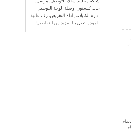
شبكة محلية
,
سلك التوصيل
,
موصل
,
جاك كيستون
,
وصلة
,
لوحة التوصيل
,
إدارة الكابلات
,
أداة التقريص
,
رف
عالية
الجودة.
اتصل بنا
لمزيد من التفاصيل!
ات
في بأقل جهد.
تان 90 درجة و180 درجة. باستخدام
ء