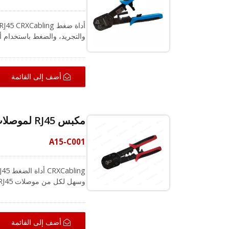
مقبض 
عالي الجودة، وهي حادة ومتينة
المودولارية ذات 4 و 6 و 8 مواقع (RJ22 و RJ11 / RJ12 و RJ45).
أضف إلى القائمة
مكبس RJ45 لموصلات RJ45 للتمرير
A15-C001
الأدنى من الجهد. يضمن التصميم
كل مرة. يمكنك اختيار تعديل
والمدمج، ستجعل هذه الأداة م
أضف إلى القائمة