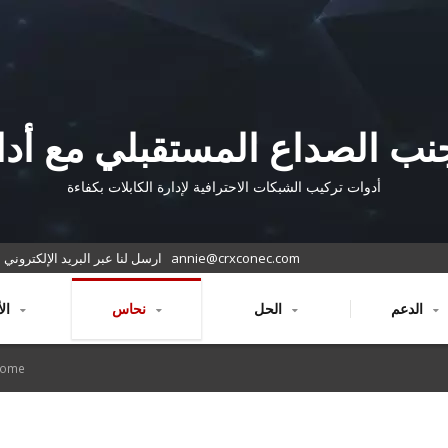
نب الصداع المستقبلي مع أدا
الشبكة المثالية
أدوات تركيب الشبكات الاحترافية لإدارة الكابلات بكفاءة
annie@crxconec.com
ارسل لنا عبر البريد الإلكتروني
الدعم
الحل
نحاس
الألياف
ome