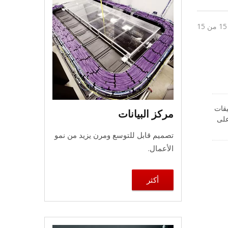
المستخدم في تطبيقات
مركز البيانات
 الضغط RJ45 لن يضغط على
موصل RJ45 ويضمن لك تركيبًا سريعًا وموثوقًا. أداة الضغط على الإيثرنت تأتي بقطر خارجي للكابل يصل إلى 8.0
تصميم قابل للتوسع ومرن يزيد من نمو
الأعمال.
أكثر