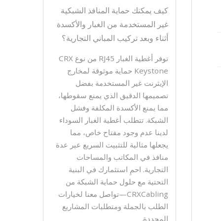
كيف يمكنك حماية المنافذ الشبكية
غير المستخدمة من الغبار والأكسدة
أثناء وبعد تركيب المباني التجارية؟
توفر أغطية الغبار RJ45 من نوع CRX
Keystone حماية موثوقة لمخارج
الإيثرنت غير المستخدمة بفضل
تصميمها الدقيق الذي يمنع سقوطها،
مما يمنع الأكسدة المكلفة وفشل
الشبكة. تتطلب أغطية الغبار السوداء
لدينا عدم وجود مفتاح خاص، مما
يجعلها مثالية للتثبيت السريع عبر عدة
منافذ في المكاتب والمساحات
التجارية. احمِ استثمارك في البنية
التحتية مع حلول حماية الشبكة من
CRXCabling—تواصل معنا لخيارات
الطلب بالجملة ومتطلبات المشاريع
المحددة.