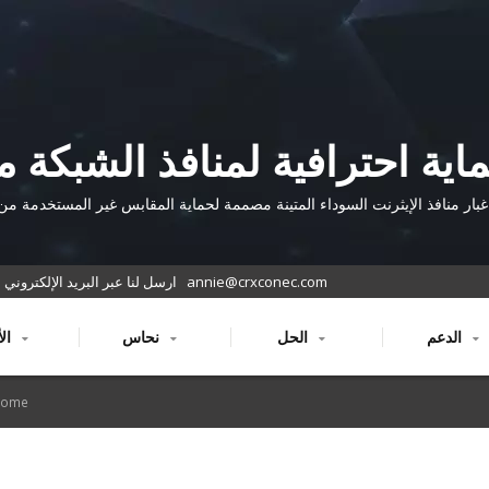
اية احترافية لمنافذ الشبكة م
 غبار CRX Keystone RJ45
بار منافذ الإيثرنت السوداء المتينة مصممة لحماية المقابس غير المستخدمة من 
والحطام والأكسدة في تركيبات الشبكة في المكتب والمنزل.
annie@crxconec.com
ارسل لنا عبر البريد الإلكتروني
الدعم
الحل
نحاس
الألياف
Home