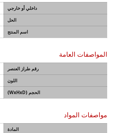
داخلي أو خارجي
الحل
اسم المنتج
المواصفات العامة
رقم طراز العنصر
اللون
الحجم (WxHxD)
مواصفات المواد
المادة