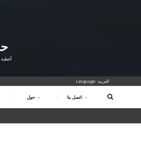
حم
غطاء
أغطية غ
العربية
اتصل بنا
حول