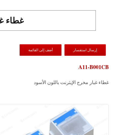
غطاء غبار RJ45 ب
إرسال استفسار
أضف إلى القائمة
A11-B001CB
غطاء غبار مخرج الإيثرنت باللون الأسود