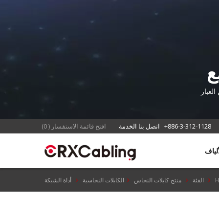
ع
الغبار
+886-3-312-1128
اتصل بنا الخدمة
افتح قائمة الاستفسار
(
0
)
الفئة
منتج كابلات النحاس
الكابلات النحاسية
أداة الشبكة