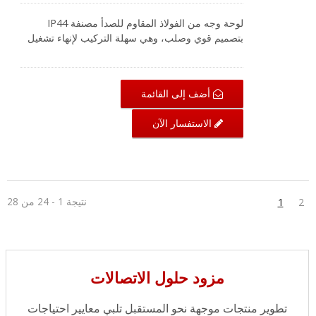
لوحة وجه من الفولاذ المقاوم للصدأ مصنفة IP44
بتصميم قوي وصلب، وهي سهلة التركيب لإنهاء تشغيل
الكابلات. تتضمن منفذين لموصلات RJ45 من نوع الحاجز
للتجميع. لدينا مجموعة كاملة من المنتجات المقاومة
للماء مع شهادة UL والامتثال لمعايير RoHS. في البيئات
أضف إلى القائمة
الصناعية، يعتبر مستوى IP معيارًا "ضروريًا". تقدم
CRXCabling أغطية وأBoxes للأجهزة المقاومة للماء،
الاستفسار الآن
مصممة لإغلاق الغبار والحطام والرطوبة. في البيئات
الخارجية القاسية، لتحقيق انتقال الإيثرنت وضمان عمل
نظام الكابلات هما أمران أساسيان. CRXCabling توفر
حلاً كاملاً لكابلات مقاومة للماء بتصنيف IP68 لبناء
اتصالك بكفاءة.
نتيجة 1 - 24 من 28
1
2
مزود حلول الاتصالات
تطوير منتجات موجهة نحو المستقبل تلبي معايير احتياجات