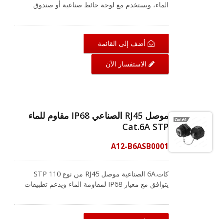
الماء، ويستخدم مع لوحة حائط صناعية أو صندوق
تركيب سطحي لإنشاء ختم محكم ضد الماء. تصميم
تركيب الجدار مع غطاء واقي للحماية عندما لا يكون
موصل الكات.5E قيد الاستخدام. كما أنه يتجاوز أداء
أضف إلى القائمة
الفئة 5E ويتوافق مع معيار TIA/EIA 568.2-C وISO/IEC
11801. تتميز منتجات سلسلة IP68 بأنها محمية 100%
الاستفسار الآن
ضد الغبار، وقادرة أيضاً على تحمل الغمر في 1.5 متر
من الماء لمدة تصل إلى 60 دقيقة دون أي ضرر أو
تدهور في الأداء. CRXCabling تقدم حلول الأسلاك
لمجالات مختلفة، وفريقنا المحترف هنا دائماً لمساعدتك
في الحصول على أفضل حل.
موصل RJ45 الصناعي IP68 مقاوم للماء
Cat.6A STP
A12-B6ASB0001
كات.6A الصناعية موصل RJ45 من نوع STP 110
يتوافق مع معيار IP68 لمقاومة الماء ويدعم تطبيقات
PoE Plus. بالنسبة لنظام الكابلات الخارجية، فإن تحقيق
انتقال الإيثرنت وضمان عمل نظام الكابلات هما أمران
أساسيان وضروريان. مع غطاء مقاوم للماء مزود