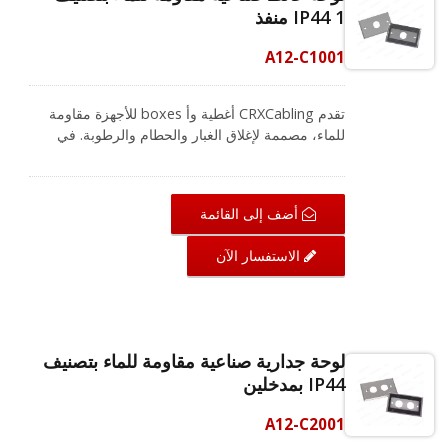
IP44 1 منفذ
السلسلة المقاومة للماء، أرسل الاستفسار للحصول
على مزيد من المعلومات لمشروعك.
A12-C1001
تقدم CRXCabling أغطية وأ boxes للأجهزة مقاومة
للماء، مصممة لإغلاق الغبار والحطام والرطوبة. في
البيئات الصناعية، يعتبر مستوى معيار IP "ضروري".
لوحة وجه من الفولاذ المقاوم للصدأ مصنفة IP44
بتصميم قوي وصلب، سهلة التركيب لنهايات كابلات
أضف إلى القائمة
التشغيل. تتضمن منفذًا واحدًا لتوصيل نوع RJ45 من نوع
bulkhead للتجميع. لدينا مجموعة كاملة من المنتجات
الاستفسار الآن
المقاومة للماء مع شهادة UL ومتوافقة مع RoHS. في
البيئات الخارجية القاسية، لتحقيق انتقال الإيثرنت
وضمان عمل نظام الكابلات هما أمران أساسيان.
CRXCabling توفر حلاً كاملاً لكابلات مقاومة للماء
بتصنيف IP68 لبناء اتصالك بكفاءة.
لوحة جدارية صناعية مقاومة للماء بتصنيف
IP44 بمدخلين
A12-C2001