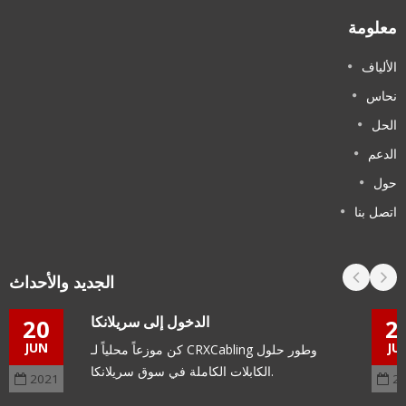
علومة
لألياف
حاس
لحل
لدعم
ول
تصل بنا
الجديد والأحداث
الدخول إلى سريلانكا
20
JUN
كن موزعاً محلياً لـ CRXCabling وطور حلول
الكابلات الكاملة في سوق سريلانكا.
2021