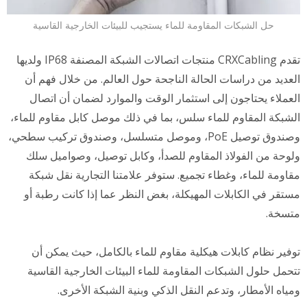
حل الشبكات المقاومة للماء يستجيب للبيئات الخارجية القاسية
تقدم CRXCabling منتجات اتصالات الشبكة المصنفة IP68 ولديها
لعديد من دراسات الحالة الناجحة حول العالم. من خلال فهم أن
لعملاء يحتاجون إلى استثمار الوقت والموارد لضمان أن اتصال
لشبكة المقاوم للماء سلس، بما في ذلك موصل كابل مقاوم للماء،
وصندوق توصيل PoE، وموصل متسلسل، وصندوق تركيب سطحي،
لوحة من الفولاذ المقاوم للصدأ، وكابل توصيل، وصواميل سلك
قاومة للماء، وغطاء تجميع. ستوفر علامتنا التجارية نقل شبكة
ستقر في الكابلات المهيكلة، بغض النظر عما إذا كانت رطبة أو
تسخة.
وفير نظام كابلات هيكلية مقاوم للماء بالكامل، حيث يمكن أن
تحمل حلول الشبكات المقاومة للماء البيئات الخارجية القاسية
مياه الأمطار، وتدعم النقل الذكي وبنية الشبكة الأخرى.