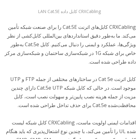
CRXCabling کابل داده LAN Cat.5E
CRXCabling کابل‌های اترنت Cat.5E را برای صنعت شبکه تأمین
ی‌کند. ما به‌طور دقیق استانداردهای بین‌المللی کابل‌کشی از نظر
ویژگی‌ها، عملکرد و ایمنی را دنبال می‌کنیم. کابل Cat.5e به‌طور
خاص برای شبکه 1G در شبکه‌سازی ساختمان و شبکه‌سازی مرکز
اده طراحی شده است.
کابل اترنت Cat 5e در ساختارهای مختلفی از جمله FTP و UTP
موجود است. در حالی که کابل شبکه Cat.5e UTP دارای چندین
زیت از جمله هزینه نصب پایین‌تر و سهولت نصب است، کابل
فظت‌شده Cat.5e برای حذف تداخل طراحی شده است.
اقدامات ایمنی اولویت ماست، CRXCabling کابل شبکه لیست
شده UL را تأمین می‌کند، با چندین نوع اشتعال‌پذیری که باید هنگام