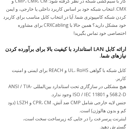
کار با سیم‌کشی شبکه در نظر گرفته شود: CMP، CMR، CM و
CMX. انتخاب شبکه خود بر اساس کاربرد داخلی یا خارجی، و ایمن
ردن شبکه کامپیوتری شما. آیا در انتخاب کابل مناسب برای کاربرد
خود مشکل دارید؟ همین حالا با CRXCabling برای مشاوره
ختصاصی خود تماس بگیرید!
ارائه کابل LAN استاندارد با کیفیت بالا برای برآورده کردن
یازهای شما.
کابل شبکه با گواهی UL، RoHS و REACH برای ایمنی و امنیت
اربر.
هیچ مشکلی در سازگاری تحت استاندارد بین‌المللی ANSI / TIA-
5-D و ISO / IEC 11801 وجود ندارد.
جنس لایه خارجی شامل CMP ضد آتش، CPR، CM و LSZH (دود
م و بدون هالوژن) است.
ینترنت پرسرعت را در جایی که زیرساخت سخت است،
سترش دهید.