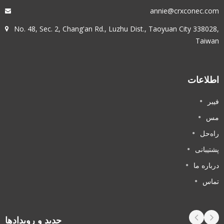
annie@crxconec.co
No. 48, Sec. 2, Chang'an Rd., Luzhu Dist., Taoyuan City 338028
Taiwa
طلاعات
یبر
س
اه‌حل
شتیبانی
رباره ما
ماس
جدید و رویدادها