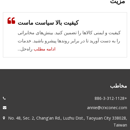
زیت
کیفیت بالا سیاست ماست
کیفیت و ایمنی کالاها را تضمین کنید. بینش‌های مخابراتی
را به دست آورید تا در برابر روندها پیشرو باشید. خدمات
راه‌حل...
ادامه مطلب
خاطب
+886-3
annie@crxconec.co
No. 48, Sec. 2, Chang'an Rd., Luzhu Dist., Taoyuan City 338028
Taiwa