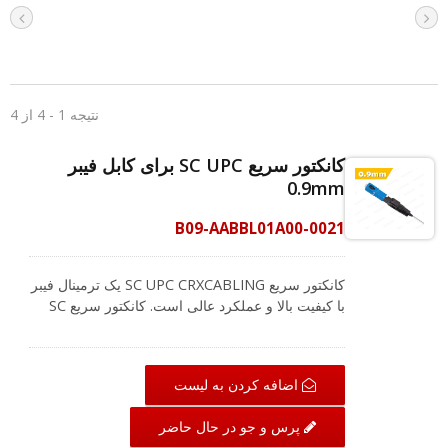
نتیجه 1 - 4 از 4
کانکتور سریع SC UPC برای کابل فیبر
0.9mm
B09-AABBL01A00-0021
کانکتور سریع SC UPC CRXCABLING یک ترمینال فیبر
با کیفیت بالا و عملکرد عالی است. کانکتور سریع SC
می‌تواند برای مونتاژ میدانی در داخل و خارج از
ساختمان برای ترمینال‌های فیبر FTTx استفاده شود.
کانکتور سریع فیبر نوری SC ftth دارای طراحی قفل
اضافه کردن به لیست
آسان است که به طور مؤثری از شل شدن یا قطع
شدن کابل جلوگیری می‌کند. کانکتورهای سریع SC
پرس و جو در حال حاضر
UPC به صورت پیش-polished طراحی شده‌اند تا از