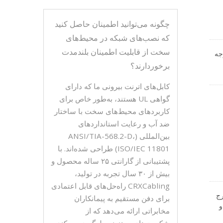
چگونه می‌توانید اطمینان حاصل کنید
که نصب‌های شبکه در محیط‌های
سخت از قابلیت اطمینان بلندمدت
نی طراحی شده است. روکش PE با درجه
برخوردارند؟
برای
کابل‌های اترنت بیرونی ما که دارای
ه
گواهی UL هستند، به‌طور خاص برای
کاربردهای محیط‌های سخت با ساختار
ضد آب و رعایت استانداردهای
 حرفه‌ای CRXCabling
بین‌المللی (ANSI/TIA-568.2-D،
.
ISO/IEC 11801) طراحی شده‌اند. با
پشتیبانی از گارانتی ۲۵ ساله محصول و
بیش از ۳۰ سال تجربه در تولید،
CRXCabling راه‌حل‌های قابل اعتمادی
ارج
برای دفن مستقیم به پیمانکاران
و
مخابراتی ارائه می‌دهد که از
R ضد آب IP68 (شماره مدل: A12-
شکست‌های پرهزینه جلوگیری می‌کند.