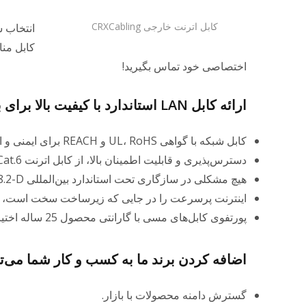
کابل اترنت خارجی CRXCabling
انتخاب ش
اختصاصی خود تماس بگیرید!
ارائه کابل LAN استاندارد با کیفیت بالا برای برآورده کردن نیازهای شما.
کابل شبکه با گواهی UL، RoHS و REACH برای ایمنی و امنیت کاربر.
دسترس‌پذیری و قابلیت اطمینان بالا، از کابل اترنت Cat.6 و Cat.5e.
هیچ مشکلی در سازگاری تحت استاندارد بین‌المللی ANSI / TIA-568.2-D و ISO / IEC 11801 وجود ندارد.
اینترنت پرسرعت را در جایی که زیرساخت سخت است، 
پورتفوی کابل‌های مسی با گارانتی محصول 25 ساله اختیاری.
اضافه کردن برند ما به کسب و کار شما می‌تو
گسترش دامنه محصولات با بازار.