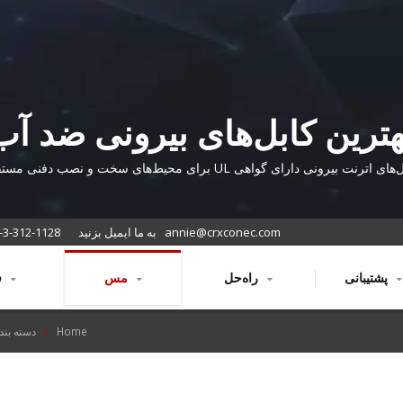
هترین کابل‌های بیرونی ضد آب
Cat.6 و Cat.5e
ی اترنت بیرونی دارای گواهی UL برای محیط‌های سخت و نصب دفنی مستقیم
annie@crxconec.com
به ما ایمیل بزنید
-3-312-1128
پشتیبانی
راه‌حل
مس
فیبر
Home
دسته بند