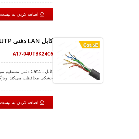
اضافه کردن به لیست
اینجا برای کمک به شماست و ب
کابل LAN دفنی Cat.5E U/UTP برای فضای باز 24AWG 305M
A17-04UTBK24C6
کابل Cat.5E دفنی م
اضافه کردن به لیست
راه حل های سیم کشی برای منا
یافتن بهترین راه حل کمک کند.