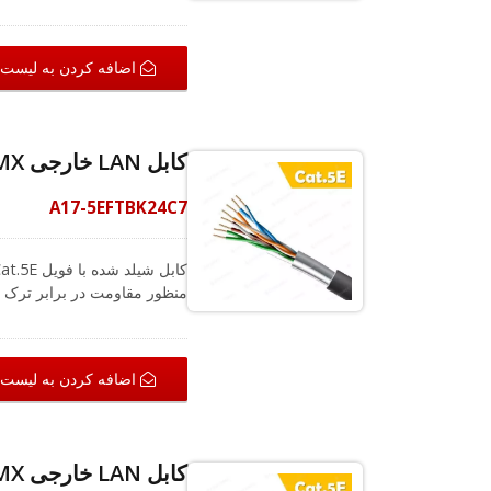
آب و دماهای شدید طراحی شد
در معرض UV، این گ
اضافه کردن به لیست
کابل LAN خارجی CMX با درجه 24AWG Cat.5E F/UTP به طول 305 متر
CRXCabling همیشه 
ارائه می‌دهد.
A17-5EFTBK24C7
اضافه کردن به لیست
دسترس شماست، خوشحالیم که را