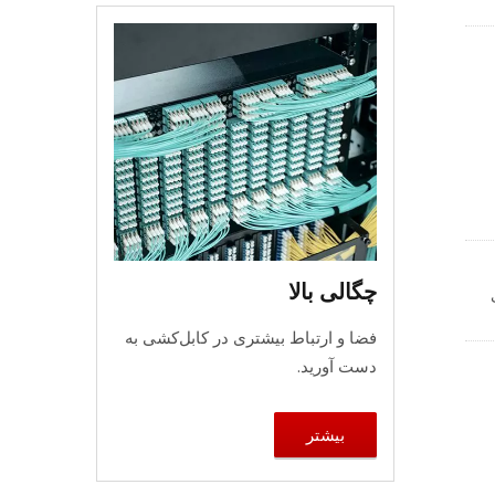
ر برابر
دت
کابل
چنین تا سرعت‌های 250MHz آزمایش شده و از استانداردهای TIA-568.2-D فراتر می‌رود. کیستون RJ45 ضد
د
 آن در
ما
چگالی بالا
لی
منظور محافظت
فضا و ارتباط بیشتری در کابل‌کشی به
100MH آزمایش شده
کند،
دست آورید.
بیشتر