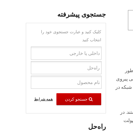
جستجوی پیشرفته
کلیک کنید و عبارت جستجوی خود را
انتخاب کنید
‌طور
نی پیروی
برای شبکه 1G یا 10G در ساخت شبکه در
جستجو کردن
همه شرایط
له STP و UTP موجود هستند. در
 سهولت
راه‌حل