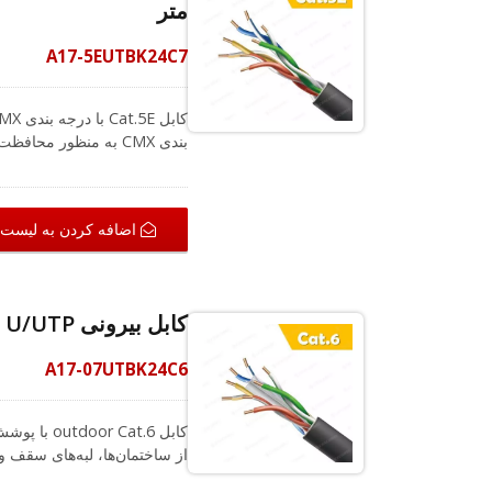
متر
A17-5EUTBK24C7
بندی CMX به منظور م
نصب هایی که نیاز به قرارگیر
اضافه کردن به لیست
همیشه در اینجا برای کمک به 
کابل بیرونی Cat.6 U/UTP دفنی 24AWG 305M.
A17-07UTBK24C6
از ساختمان‌ها، لبه‌های سقف و