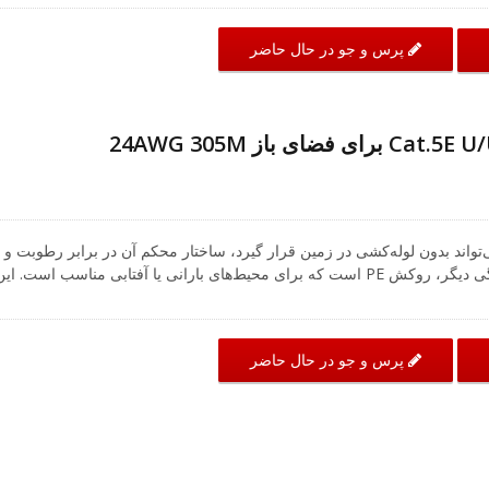
A60SB1002) برای کابل‌های LAN بیرونی استفاده می‌شود. این کیستون می‌تواند عملکرد شبکه Cat.6 را
پشتیبانی کند و با استاندارد TIA/EIA 568.2-D سازگار است. بنابراین، استفاده از آن در برنامه‌های بیرونی مانن
پرس و جو در حال حاضر
نقطه دسترسی WiFi بیرونی یا دوربین مداربسته بسیار توصیه می‌شود. تیم حرفه‌ای CRXCabling همیشه د
هترین راه‌حل را بر اساس سیستم کابل‌کشی شبکه شما ارائه می‌دهد.
ستقیم می‌تواند بدون لوله‌کشی در زمین قرار گیرد، ساختار محکم آن در برابر رطوبت و
خشکی محافظت می‌کند. ویژگی دیگر، روکش PE است که برای محیط‌های بارانی یا آفتابی مناسب است. ای
کابل برای نصب در خارج از ساختمان‌ها، خط‌های سقف و سقف‌ها عالی است. کیستون RJ45 ضد آب IP68
(شماره مدل: A12-A60SB1002) برای کابل‌های LAN خارجی استفاده می‌شود. این کیستون می‌تواند عملکرد
شبکه Cat.5E را پشتیبانی کند و با استاندارد TIA/EIA 568.2-D سازگار است. بنابراین، استفاده از آن در
پرس و جو در حال حاضر
برنامه‌های خارجی مانند نقطه دسترسی WiFi خارجی یا دوربین مداربسته بسیار توصیه می‌شود. 
طق مختلف ارائه می دهد، تیم حرفه ای ما همیشه در اینجا است تا به شما در