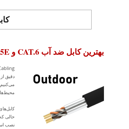
کاب
بهترین کابل ضد آب CAT.6 و CAT.5E برای فضای باز
دقیق از 
محیط‌ها
نصب است، کابل شبکه