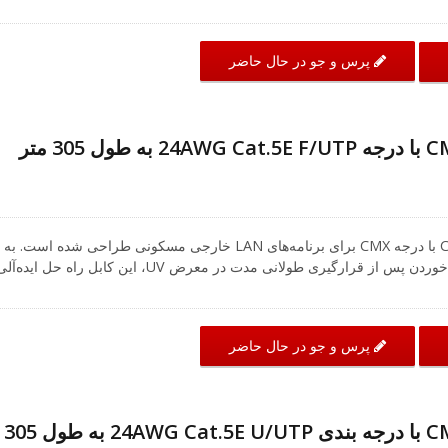
برابر تداخل متقاطع نزدیک ایجاد می‌کند. کت jacket PE با درجه بندی CMX به منظور محافظت از کابل د
ه است. به منظور مقاومت در برابر ترک خوردگی پس از قرارگیری طولانی م
زینه ایده‌آل برای نصب‌هایی است که نیاز به قرارگیری کابل در معرض عناصر دارند. این 
پرس و جو در حال حاضر
هم
آب IP68 (شماره مدل: A12-A60SB1002) برای کابل‌های LAN خارجی استفاده می‌شود. این کیستون می‌توان
عملکرد شبکه Cat.5E را پشتیبانی کند و با استاندارد TIA/EIA 568.2-D سازگار است. بنابراین، استفاده از
برنامه‌های خارجی مانند نقطه دسترسی WiFi خارجی یا دوربین مداربسته بسیار توصیه می‌شود. تیم حرفه‌ای
در اینجا برای کمک به شماست و بهترین راه‌حل را بر اساس سیستم کابل‌کشی شبکه ش
کابل شیلد شده با فویل Cat.5E با درجه CMX برای برنامه‌های LAN خارجی مسکونی طراحی شده است. به
منظور مقاومت در برابر ترک خوردن پس از قرارگیری طولانی مدت در معرض UV، این کابل راه حل ایده‌آ
برای نصب‌هایی است که نیاز به قرارگیری در معرض عناصر دارند. روکش PE با درجه CMX به 
از کابل در برابر آب و دماهای شدید طراحی شده است. این کابل همچنین تا سرعت‌های z
است. اطمینان حاصل کنید که CRXCabling مشتریان ما را با کابل‌های اترنت LAN با کیفیت بالا تأمین می‌
پرس و جو در حال حاضر
کابل‌های ما باید با استانداردهای TIA-568.2-D مطابقت داشته باشند و یا از آن فراتر بروند. کابل Outdoor
Cat.5E ما نیز به گونه‌ای تولید شده است که با دستورالعمل‌های فعلی Cat.5E مطابقت داشته باشد و توسط
سازمان‌های استاندارد خارجی از جمله UL و RoHS تأیید شده است. تیم حرفه‌ای CRXCabling همیشه در
ه‌حل‌های خود را که نیازهای شما را برآورده می‌کند معرفی کنیم.
کابل LAN خارجی CMX با درجه بندی 24AWG Cat.5E U/UTP به طول 305