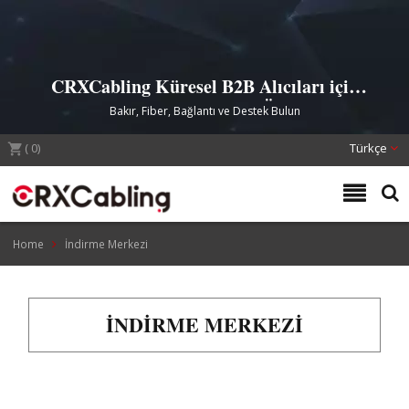
CRXCabling Küresel B2B Alıcıları için
Yapılandırılmış Kablo Ürünleri
Bakır, Fiber, Bağlantı ve Destek Bulun
(
0
)
Türkçe
Home
İndirme Merkezi
İNDIRME MERKEZI