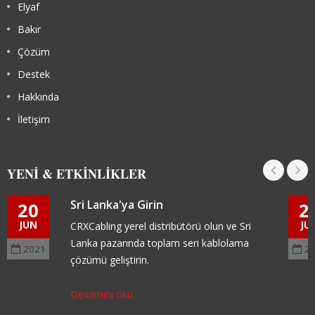
Elyaf
Bakır
Çözüm
Destek
Hakkında
İletişim
YENI & ETKINLIKLER
Sri Lanka'ya Girin
20
2
JUN
JU
CRXCabling yerel distribütörü olun ve Sri
Lanka pazarında toplam seri kablolama
2021
2
çözümü geliştirin.
Devamını oku